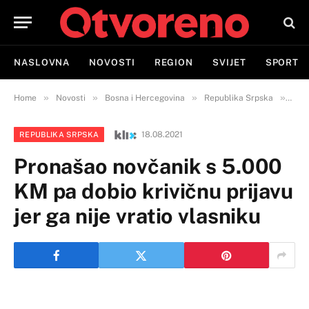
NASLOVNA
NOVOSTI
REGION
SVIJET
SPORT
»
»
»
»
Home
Novosti
Bosna i Hercegovina
Republika Srpska
Pron
18.08.2021
REPUBLIKA SRPSKA
Pronašao novčanik s 5.000
KM pa dobio krivičnu prijavu
jer ga nije vratio vlasniku