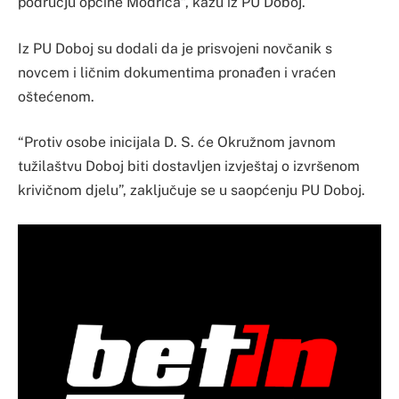
području općine Modriča”, kažu iz PU Doboj.
Iz PU Doboj su dodali da je prisvojeni novčanik s
novcem i ličnim dokumentima pronađen i vraćen
oštećenom.
“Protiv osobe inicijala D. S. će Okružnom javnom
tužilaštvu Doboj biti dostavljen izvještaj o izvršenom
krivičnom djelu”, zaključuje se u saopćenju PU Doboj.