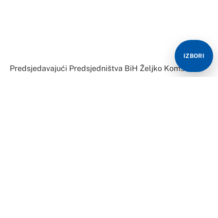
IZBORI
Predsjedavajući Predsjedništva BiH Željko Komšić i
bošnjački član Šefik Džaferović i danas su održali
vanrednu sjednicu Predsjedništa BiH bez prisustva
srpskog člana Milorada Dodika.
Na sjednici je primljeno k znanju da EUFOR planira
redovne aktivnosti – održavanje vježbe “EUFOR – Brzi
odgovor 2021”.
Dakle, primljeno je k znanju da će EUFOR održati
vježbu, te nikakve odluke nije bilo, već zaključak da su
primili k znanju pismo od 9. avgusta 2021. komandanta