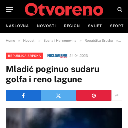
NASLOVNA
NOVOSTI
REGION
SVIJET
SPORT
»
»
»
»
Home
Novosti
Bosna i Hercegovina
Republika Srpska
Mlad
24.04.2023
REPUBLIKA SRPSKA
Mladić poginuo sudaru
golfa i reno lagune