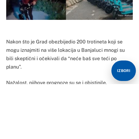
Nakon što je Grad obezbijedio 200 trotineta koji se
mogu iznajmiti na više lokacija u Banjaluci mnogi su
bili skeptični i očekivali da “neće baš sve teći po
planu”.
IZBORI
Nažalost, njihove prognoze su se i obistinile.
Banjaluka je ponovo “u centru skandala” zbog jedne ili
više neodgovornih i bezobraznih osoba, koje su
odlučile da se ovaj put “iživljavaju” upravo na
trotinetima.