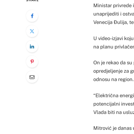
SHARE
Ministar privrede 
unaprijediti i ost
Venecija Đulija, te
U video-izjavi koj
na planu privlačenj
On je rekao da su 
opredjeljenje za g
odnosu na region.
“Električna energi
potencijalni invest
Vlada biti na usluz
Mitrović je danas