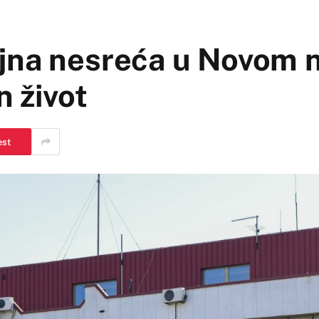
jna nesreća u Novom n
n život
est