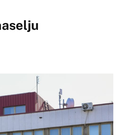
aselju