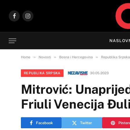
Facebook
Instagram
NASLOV
»
»
»
Home
Novosti
Bosna i Hercegovina
Republika Srpska
REPUBLIKA SRPSKA
30.05.2023
Mitrović: Unaprije
Friuli Venecija Đul
Facebook
Twitter
Pinter