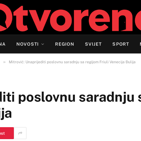
NA
NOVOSTI
REGION
SVIJET
SPORT
»
Mitrović: Unaprijediti poslovnu saradnju sa regijom Friuli Venecija Đulija
diti poslovnu saradnju
ija
est