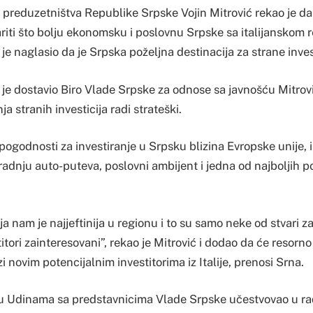
i preduzetništva Republike Srpske Vojin Mitrović rekao je d
variti što bolju ekonomsku i poslovnu Srpske sa italijanskom r
 je naglasio da je Srpska poželjna destinacija za strane inves
u je dostavio Biro Vlade Srpske za odnose sa javnošću Mitrovi
a stranih investicija radi strateški.
pogodnosti za investiranje u Srpsku blizina Evropske unije, i
radnju auto-puteva, poslovni ambijent i jedna od najboljih po
ja nam je najjeftinija u regionu i to su samo neke od stvari z
itori zainteresovani”, rekao je Mitrović i dodao da će resorno
i novim potencijalnim investitorima iz Italije, prenosi Srna.
 u Udinama sa predstavnicima Vlade Srpske učestvovao u r