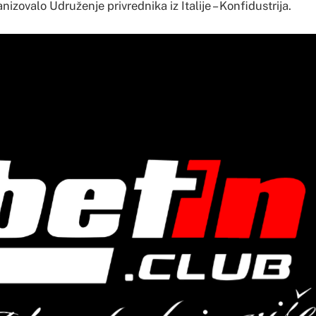
nizovalo Udruženje privrednika iz Italije – Konfidustrija.