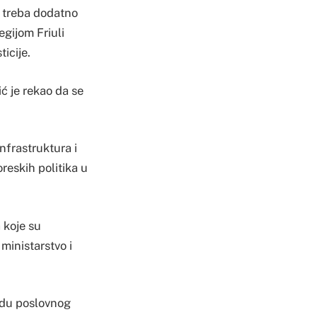
a treba dodatno
egijom Friuli
ticije.
ć je rekao da se
nfrastruktura i
reskih politika u
a koje su
 ministarstvo i
adu poslovnog