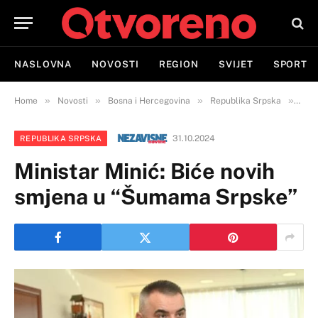
NASLOVNA
NOVOSTI
REGION
SVIJET
SPORT
»
»
»
»
Home
Novosti
Bosna i Hercegovina
Republika Srpska
Mini
31.10.2024
REPUBLIKA SRPSKA
Ministar Minić: Biće novih
smjena u “Šumama Srpske”