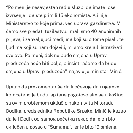
“Po meni je nesavjestan rad u službi da imate loše
izvršenje i da ste primili 15 ekonomista. Ali nije
Ministarstvo to koje prima, već uprava gazdinstva. Mi
ćemo sve predati tužilaštvu. Imali smo 40 anonimnih
prijava, i zahvaljujući medijima koji su o tome pisali, te
ljudima koji su nam dojavili, mi smo krenuli istraživati
sve ovo. Po meni, dok ne bude smjena u Upravi
preduzeća neće biti bolje, a insistiraćemo da bude
smjena u Upravi preduzeća”, najavio je ministar Minić.
Upitan da prokomentariše da li očekuje da i njegove
kompetencije budu ispitane pogotovo ako se u koštac
sa ovim problemom uključio nakon tvita Milorada
Dodika, predsjednika Republike Srpske, Minić je kazao
da je i Dodik od samog početka rekao da je on bio
uključen u posao u “Šumama”, jer je bilo 19 smjena.