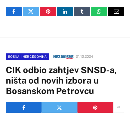
Facebook
Twitter
Pinterest
LinkedIn
Tumblr
WhatsApp
Email
31.10.2024
BOSNA I HERCEGOVINA
CIK odbio zahtjev SNSD-a,
ništa od novih izbora u
Bosanskom Petrovcu