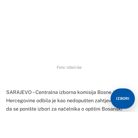
Foto: Izbori.ba
SARAJEVO – Centralna izborna komisija Bosne i
IZBORI
Hercegovine odbila je kao nedopušten zahtjev SNSD-a
da se ponište izbori za načelnika o opštini Bosanski
Petrovac.
“Razmotrili smo i ocjenili da nema elemenata da bi se