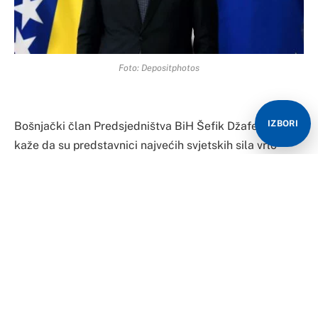
Foto: Depositphotos
IZBORI
Bošnjački član Predsjedništva BiH Šefik Džaferović
kaže da su predstavnici najvećih svjetskih sila vrlo
dobro upućeni u stanje u BiH i da BiH može da računa
na njihovu podršku, jer su, kako navodi, “svi jako svjesni
rizika i opasnosti”.
Tvrdi da je, kako kaže, secesionistička politika srpskog
člana Predsjedništva BiH “doživjela potpuni fijasko i da
je izolovana, a da su reakcije svijeta na probosansku
politiku pozitivne”.