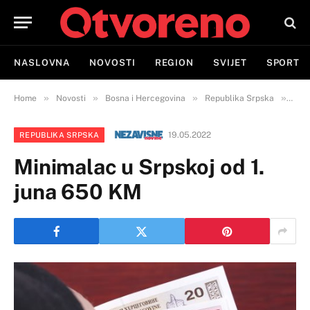
NASLOVNA
NOVOSTI
REGION
SVIJET
SPORT
»
»
»
»
Home
Novosti
Bosna i Hercegovina
Republika Srpska
Mini
19.05.2022
REPUBLIKA SRPSKA
Minimalac u Srpskoj od 1.
juna 650 KM