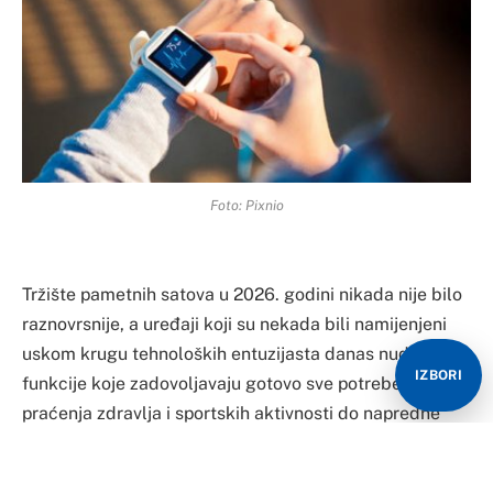
Foto: Pixnio
​Tržište pametnih satova u 2026. godini nikada nije bilo
raznovrsnije, a uređaji koji su nekada bili namijenjeni
uskom krugu tehnoloških entuzijasta danas nude
IZBORI
funkcije koje zadovoljavaju gotovo sve potrebe – od
praćenja zdravlja i sportskih aktivnosti do napredne
komunikacije i vještačke inteligencije.