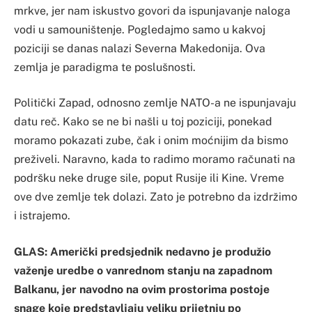
mrkve, jer nam iskustvo govori da ispunjavanje naloga
vodi u samouništenje. Pogledajmo samo u kakvoj
poziciji se danas nalazi Severna Makedonija. Ova
zemlja je paradigma te poslušnosti.
Politički Zapad, odnosno zemlje NATO-a ne ispunjavaju
datu reč. Kako se ne bi našli u toj poziciji, ponekad
moramo pokazati zube, čak i onim moćnijim da bismo
preživeli. Naravno, kada to radimo moramo računati na
podršku neke druge sile, poput Rusije ili Kine. Vreme
ove dve zemlje tek dolazi. Zato je potrebno da izdržimo
i istrajemo.
GLAS: Američki predsjednik nedavno je produžio
važenje uredbe o vanrednom stanju na zapadnom
Balkanu, jer navodno na ovim prostorima postoje
snage koje predstavljaju veliku prijetnju po