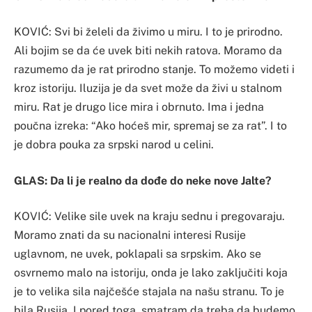
KOVIĆ: Svi bi želeli da živimo u miru. I to je prirodno.
Ali bojim se da će uvek biti nekih ratova. Moramo da
razumemo da je rat prirodno stanje. To možemo videti i
kroz istoriju. Iluzija je da svet može da živi u stalnom
miru. Rat je drugo lice mira i obrnuto. Ima i jedna
poučna izreka: “Ako hoćeš mir, spremaj se za rat”. I to
je dobra pouka za srpski narod u celini.
GLAS: Da li je realno da dođe do neke nove Jalte?
KOVIĆ: Velike sile uvek na kraju sednu i pregovaraju.
Moramo znati da su nacionalni interesi Rusije
uglavnom, ne uvek, poklapali sa srpskim. Ako se
osvrnemo malo na istoriju, onda je lako zaključiti koja
je to velika sila najčešće stajala na našu stranu. To je
bila Rusija. I pored toga, smatram da treba da budemo