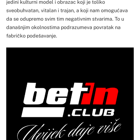
jedini kulturni model i obrazac koji je toliko
sveobuhvatan, vitalan i trajan, a koji nam omogućava
da se odupremo svim tim negativnim stvarima. To u
današnjim okolnostima podrazumeva povratak na
fabričko podešavanje.