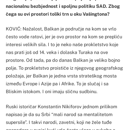
nacionalnu bezbjednost i spoljnu politiku SAD. Zbog
čega su ovi prostori toliki trn u oku Vašingtona?
KOVIĆ: Nažalost, Balkan je područje na kom se vrlo
često vode ratovi, jer je ovo prostor na kom se prepliću
interesi velikih sila. I to je neko naše prokletstvo koje
nas prati još od 14. veka i dolaska Turaka na ove
prostore. Od tada, pa do danas Balkan je veliko bojno
polje. To prokletstvo proističe iz njegovog geografskog
položaja, jer Balkan je jedna vrsta strateškog mosta
između Evrope i Azije pa i Afrike. To je slučaj i sa
Bliskim istokom. I oni imaju sličnu sudbinu.
Ruski istoričar Konstantin Nikiforov jednom prilikom
napisao je da su Srbi “mali narod sa mentalitetom
supersile”. I takvi narodi, zavetni, koji ne žele tuđe