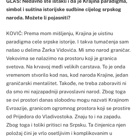
GLAS: Nedavno ste istakli i da je Krajina paradigma,
simbol i suština istorijske sudbine cijelog srpskog
naroda. Možete li pojasniti?
KOVIĆ: Prema mom mišljenju, Krajina je uistinu
paradigma cele srpske istorije. I takva tumačenja sam
našao u delima Žarka Vidovića. Mi smo narod graničar.
Vekovima se nalazimo na prostoru koji je granica
svetova. Na krvavoj međi velikih carstava. To je onda
vremenom stvorilo kod nas, kod naroda Krajine, jedan
graničarski mentalitet. Takođe, ne treba zaboraviti ni
da smo mi najzapadniji pravoslavni narod. Zbog toga
se ovi prostori danas slobodnu mogu nazvati Krajinom
Evroazije, granicom ogromnog prostora koji se prostire
od Prijedora do Vladivostoka. Znaju to i na zapadu.
Zbog toga i toliki pritisci na Srpsku. Ta činjenica njen
položaj čini je vrlo osetljivim i komplikovanim u