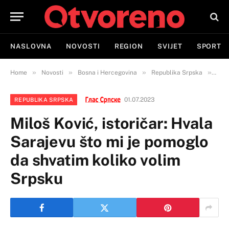
NASLOVNA
NOVOSTI
REGION
SVIJET
SPORT
»
»
»
»
Home
Novosti
Bosna i Hercegovina
Republika Srpska
Milo
01.07.2023
REPUBLIKA SRPSKA
Miloš Ković, istoričar: Hvala
Sarajevu što mi je pomoglo
da shvatim koliko volim
Srpsku