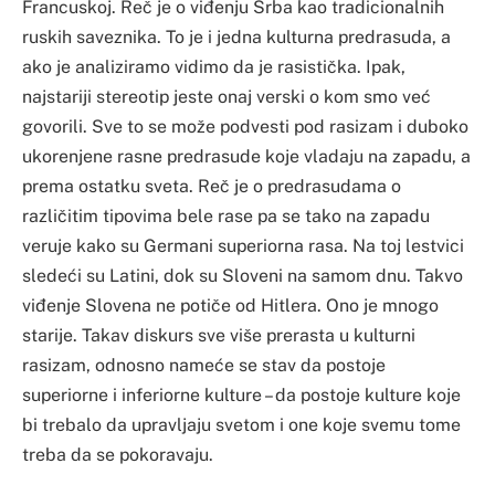
Francuskoj. Reč je o viđenju Srba kao tradicionalnih
ruskih saveznika. To je i jedna kulturna predrasuda, a
ako je analiziramo vidimo da je rasistička. Ipak,
najstariji stereotip jeste onaj verski o kom smo već
govorili. Sve to se može podvesti pod rasizam i duboko
ukorenjene rasne predrasude koje vladaju na zapadu, a
prema ostatku sveta. Reč je o predrasudama o
različitim tipovima bele rase pa se tako na zapadu
veruje kako su Germani superiorna rasa. Na toj lestvici
sledeći su Latini, dok su Sloveni na samom dnu. Takvo
viđenje Slovena ne potiče od Hitlera. Ono je mnogo
starije. Takav diskurs sve više prerasta u kulturni
rasizam, odnosno nameće se stav da postoje
superiorne i inferiorne kulture – da postoje kulture koje
bi trebalo da upravljaju svetom i one koje svemu tome
treba da se pokoravaju.