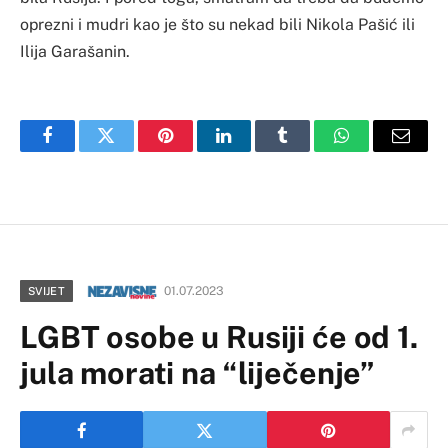
oprezni i mudri kao je što su nekad bili Nikola Pašić ili
Ilija Garašanin.
Facebook
Twitter
Pinterest
LinkedIn
Tumblr
WhatsApp
Email
01.07.2023
SVIJET
LGBT osobe u Rusiji će od 1.
jula morati na “liječenje”