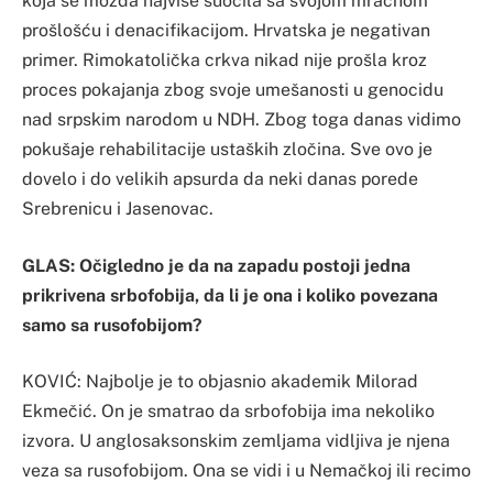
koja se možda najviše suočila sa svojom mračnom
prošlošću i denacifikacijom. Hrvatska je negativan
primer. Rimokatolička crkva nikad nije prošla kroz
proces pokajanja zbog svoje umešanosti u genocidu
nad srpskim narodom u NDH. Zbog toga danas vidimo
pokušaje rehabilitacije ustaških zločina. Sve ovo je
dovelo i do velikih apsurda da neki danas porede
Srebrenicu i Jasenovac.
GLAS: Očigledno je da na zapadu postoji jedna
prikrivena srbofobija, da li je ona i koliko povezana
samo sa rusofobijom?
KOVIĆ: Najbolje je to objasnio akademik Milorad
Ekmečić. On je smatrao da srbofobija ima nekoliko
izvora. U anglosaksonskim zemljama vidljiva je njena
veza sa rusofobijom. Ona se vidi i u Nemačkoj ili recimo