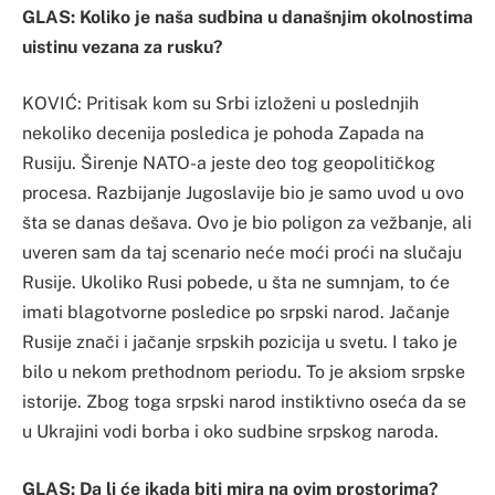
GLAS: Koliko je naša sudbina u današnjim okolnostima
uistinu vezana za rusku?
KOVIĆ: Pritisak kom su Srbi izloženi u poslednjih
nekoliko decenija posledica je pohoda Zapada na
Rusiju. Širenje NATO-a jeste deo tog geopolitičkog
procesa. Razbijanje Jugoslavije bio je samo uvod u ovo
šta se danas dešava. Ovo je bio poligon za vežbanje, ali
uveren sam da taj scenario neće moći proći na slučaju
Rusije. Ukoliko Rusi pobede, u šta ne sumnjam, to će
imati blagotvorne posledice po srpski narod. Jačanje
Rusije znači i jačanje srpskih pozicija u svetu. I tako je
bilo u nekom prethodnom periodu. To je aksiom srpske
istorije. Zbog toga srpski narod instiktivno oseća da se
u Ukrajini vodi borba i oko sudbine srpskog naroda.
GLAS: Da li će ikada biti mira na ovim prostorima?