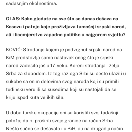
sadašnjim okolnostima.
GLAS: Kako gledate na sve što se danas dešava na
Kosovu i patnje koje proživljava tamošnji srpski narod,
ali i licemjerstvo zapadne politike u najgorem svjetlu?
KOVIĆ: Stradanje kojem je podvrgnut srpski narod na
KiM predstavlja samo nastavak onog što je srpski
narod zadesilo još u 17. veku. Koreni stradanja – želja
Srba za slobodom. Iz tog razloga Srbi su često ulazili u
sukobe sa onim delovima svog naroda koji su primili
tuđinsku veru ili sa susedima koji su nastojali da se
kriju ispod kuta velikih sila.
U doba turske okupacije oni su koristili svoj tadašnji
položaj da bi proširili svoje granice na račun Srba.
Nešto slično se dešavalo i u BiH, ali na drugačiji način.