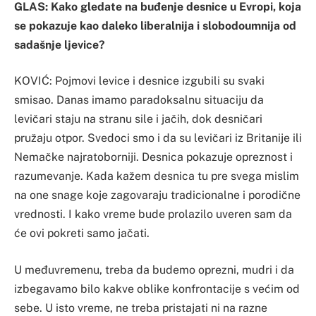
GLAS: Kako gledate na buđenje desnice u Evropi, koja
se pokazuje kao daleko liberalnija i slobodoumnija od
sadašnje ljevice?
KOVIĆ: Pojmovi levice i desnice izgubili su svaki
smisao. Danas imamo paradoksalnu situaciju da
levičari staju na stranu sile i jačih, dok desničari
pružaju otpor. Svedoci smo i da su levičari iz Britanije ili
Nemačke najratoborniji. Desnica pokazuje opreznost i
razumevanje. Kada kažem desnica tu pre svega mislim
na one snage koje zagovaraju tradicionalne i porodične
vrednosti. I kako vreme bude prolazilo uveren sam da
će ovi pokreti samo jačati.
U međuvremenu, treba da budemo oprezni, mudri i da
izbegavamo bilo kakve oblike konfrontacije s većim od
sebe. U isto vreme, ne treba pristajati ni na razne