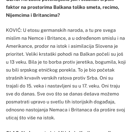
faktor na prostorima Balkana toliko smeta, recimo,
Nijemcima i Britancima?
KOVIĆ: U etosu germanskih naroda, a tu pre svega
mislim na Nemce i Britance, a u određenom smislu i na
Amerikance, prodor na istok i asimilacija Slovena je
prioritet. Veliki krstaški pohodi na Balkan počeli su još
u 13 veku. Bila je to borba protiv jeretika, bogumila, koji
su bili srpskog etničkog porekla. To je bio početak
strašnih krvavih verskih ratova protiv Srba. Oni su
trajali do 15. veka i nastavljeni su u 17. veku. Oni traju
sve do danas. Sve ovo što se danas dešava možemo
posmatrati upravo u svetlu tih istorijskih događaja,
odnosno nastojanja Nemaca i Britanaca da prošire svoj
uticaj što više na istok.