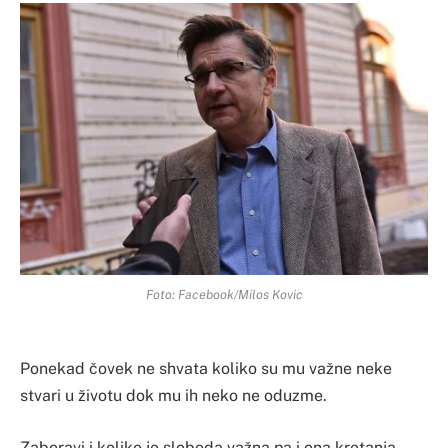
Foto: Facebook/Milos Kovic
Ponekad čovek ne shvata koliko su mu važne neke
stvari u životu dok mu ih neko ne oduzme.
Zaboravi i koliko je sloboda važna pa i ona kretanja,