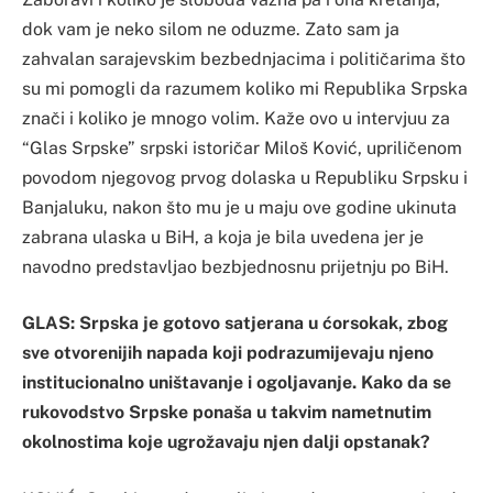
dok vam je neko silom ne oduzme. Zato sam ja
zahvalan sarajevskim bezbednjacima i političarima što
su mi pomogli da razumem koliko mi Republika Srpska
znači i koliko je mnogo volim. Kaže ovo u intervjuu za
“Glas Srpske” srpski istoričar Miloš Ković, upriličenom
povodom njegovog prvog dolaska u Republiku Srpsku i
Banjaluku, nakon što mu je u maju ove godine ukinuta
zabrana ulaska u BiH, a koja je bila uvedena jer je
navodno predstavljao bezbjednosnu prijetnju po BiH.
GLAS: Srpska je gotovo satjerana u ćorsokak, zbog
sve otvorenijih napada koji podrazumijevaju njeno
institucionalno uništavanje i ogoljavanje. Kako da se
rukovodstvo Srpske ponaša u takvim nametnutim
okolnostima koje ugrožavaju njen dalji opstanak?