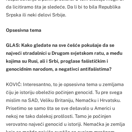
da licitiramo šta je sledeće. Da li bi to bila Republika
Srpska ili neki delovi Srbije.
Opsesivna tema
GLAS: Kako gledate na sve češće pokušaje da se
najveći stradalnici u Drugom svjetskom ratu, a među
kojima su Rusi, ali i Srbi, proglase fašističkim i
genocidnim narodom, a negativci antifašistima?
KOVIĆ: Interesantno, to je opsesivna tema u zemljama
čiju je istoriju obeležio počinjen genocid. Tu pre svega
mislim na SAD, Veliku Britaniju, Nemačku i Hrvatsku.
Prisetimo se samo šta se sve dešavalo u Americi u
nekoj ne tako dalekoj prošlosti. Tamo je počinjen
verovatno najveći genocid u istoriji. Nemačka je zemlja