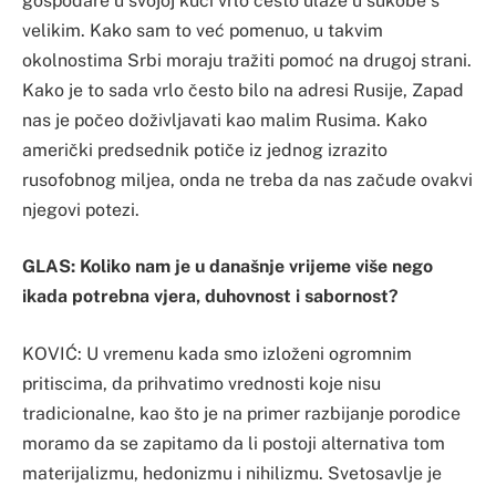
gospodare u svojoj kući vrlo često ulaze u sukobe s
velikim. Kako sam to već pomenuo, u takvim
okolnostima Srbi moraju tražiti pomoć na drugoj strani.
Kako je to sada vrlo često bilo na adresi Rusije, Zapad
nas je počeo doživljavati kao malim Rusima. Kako
američki predsednik potiče iz jednog izrazito
rusofobnog miljea, onda ne treba da nas začude ovakvi
njegovi potezi.
GLAS: Koliko nam je u današnje vrijeme više nego
ikada potrebna vjera, duhovnost i sabornost?
KOVIĆ: U vremenu kada smo izloženi ogromnim
pritiscima, da prihvatimo vrednosti koje nisu
tradicionalne, kao što je na primer razbijanje porodice
moramo da se zapitamo da li postoji alternativa tom
materijalizmu, hedonizmu i nihilizmu. Svetosavlje je