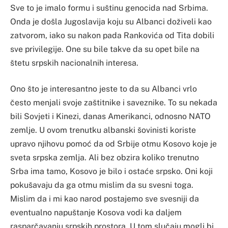
Sve to je imalo formu i suštinu genocida nad Srbima.
Onda je došla Jugoslavija koju su Albanci doživeli kao
zatvorom, iako su nakon pada Rankovića od Tita dobili
sve privilegije. One su bile takve da su opet bile na
štetu srpskih nacionalnih interesa.
Ono što je interesantno jeste to da su Albanci vrlo
često menjali svoje zaštitnike i saveznike. To su nekada
bili Sovjeti i Kinezi, danas Amerikanci, odnosno NATO
zemlje. U ovom trenutku albanski šovinisti koriste
upravo njihovu pomoć da od Srbije otmu Kosovo koje je
sveta srpska zemlja. Ali bez obzira koliko trenutno
Srba ima tamo, Kosovo je bilo i ostaće srpsko. Oni koji
pokušavaju da ga otmu mislim da su svesni toga.
Mislim da i mi kao narod postajemo sve svesniji da
eventualno napuštanje Kosova vodi ka daljem
rasparčavanju srpskih prostora. U tom slučaju mogli bi