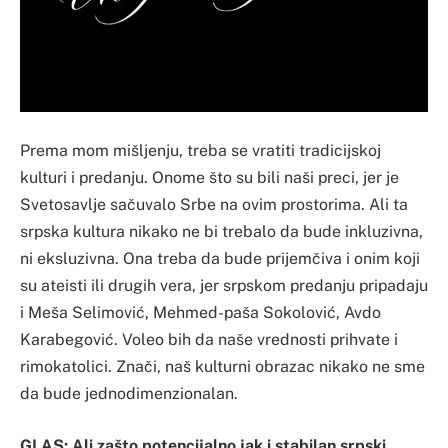
Prema mom mišljenju, treba se vratiti tradicijskoj
kulturi i predanju. Onome što su bili naši preci, jer je
Svetosavlje sačuvalo Srbe na ovim prostorima. Ali ta
srpska kultura nikako ne bi trebalo da bude inkluzivna,
ni eksluzivna. Ona treba da bude prijemčiva i onim koji
su ateisti ili drugih vera, jer srpskom predanju pripadaju
i Meša Selimović, Mehmed-paša Sokolović, Avdo
Karabegović. Voleo bih da naše vrednosti prihvate i
rimokatolici. Znači, naš kulturni obrazac nikako ne sme
da bude jednodimenzionalan.
GLAS: Ali zašto potencijalno jak i stabilan srpski