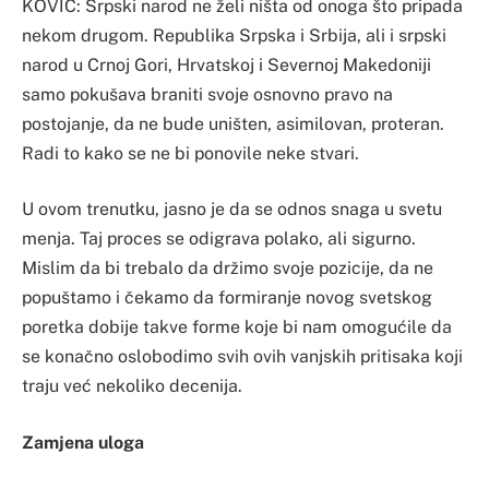
KOVIĆ: Srpski narod ne želi ništa od onoga što pripada
nekom drugom. Republika Srpska i Srbija, ali i srpski
narod u Crnoj Gori, Hrvatskoj i Severnoj Makedoniji
samo pokušava braniti svoje osnovno pravo na
postojanje, da ne bude uništen, asimilovan, proteran.
Radi to kako se ne bi ponovile neke stvari.
U ovom trenutku, jasno je da se odnos snaga u svetu
menja. Taj proces se odigrava polako, ali sigurno.
Mislim da bi trebalo da držimo svoje pozicije, da ne
popuštamo i čekamo da formiranje novog svetskog
poretka dobije takve forme koje bi nam omogućile da
se konačno oslobodimo svih ovih vanjskih pritisaka koji
traju već nekoliko decenija.
Zamjena uloga