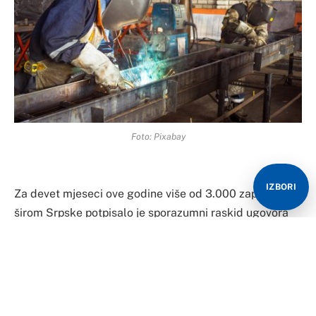
Foto: Pixabay
IZBORI
Za devet mjeseci ove godine više od 3.000 zaposlenih
širom Srpske potpisalo je sporazumni raskid ugovora
sa poslodavcem, a prema podacima Zavoda za
zapošljavanje RS više hiljada radnika ostalo je bez
posla po drugim osnovama, između ostalog, jer su bili
tehnološki višak, zbog gašenja djelatnosti koju su
obavljali ili činjenice da je firma u kojoj su radili otišla u