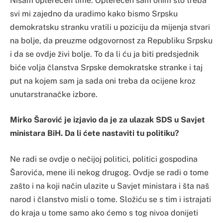
Nisam opterećen time. Opterećen sam onim što treba
svi mi zajedno da uradimo kako bismo Srpsku
demokratsku stranku vratili u poziciju da mijenja stvari
na bolje, da preuzme odgovornost za Republiku Srpsku
i da se ovdje živi bolje. To da li ću ja biti predsjednik
biće volja članstva Srpske demokratske stranke i taj
put na kojem sam ja sada oni treba da ocijene kroz
unutarstranačke izbore.
Mirko Šarović je izjavio da je za ulazak SDS u Savjet
ministara BiH. Da li ćete nastaviti tu politiku?
Ne radi se ovdje o nečijoj politici, politici gospodina
Šarovića, mene ili nekog drugog. Ovdje se radi o tome
zašto i na koji način ulazite u Savjet ministara i šta naš
narod i članstvo misli o tome. Složiću se s tim i istrajati
do kraja u tome samo ako ćemo s tog nivoa donijeti