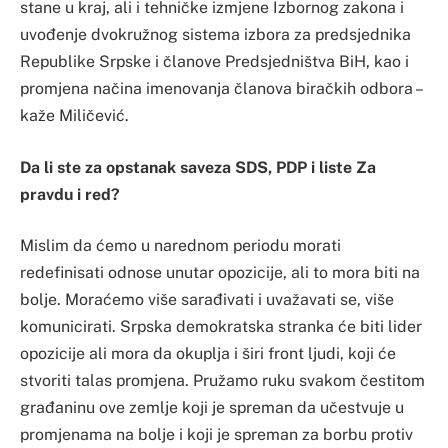
stane u kraj, ali i tehničke izmjene Izbornog zakona i
uvođenje dvokružnog sistema izbora za predsjednika
Republike Srpske i članove Predsjedništva BiH, kao i
promjena načina imenovanja članova biračkih odbora –
kaže Miličević.
Da li ste za opstanak saveza SDS, PDP i liste Za
pravdu i red?
Mislim da ćemo u narednom periodu morati
redefinisati odnose unutar opozicije, ali to mora biti na
bolje. Moraćemo više sarađivati i uvažavati se, više
komunicirati. Srpska demokratska stranka će biti lider
opozicije ali mora da okuplja i širi front ljudi, koji će
stvoriti talas promjena. Pružamo ruku svakom čestitom
građaninu ove zemlje koji je spreman da učestvuje u
promjenama na bolje i koji je spreman za borbu protiv