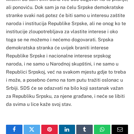
ali ponoviću. Dok sam ja na čelu Srpske demokratske
stranke svaki naš potez će biti samo u interesu zaštite
naroda i institucija Republike Srpske, ali ne onog ko te
institucije zloupotrebljava za vlastite interese i oko
toga se ne možemo i nećemo dogovarati. Srpska
demokratska stranka će uvijek braniti interese
Republike Srpske i nacionalne interese srpskog
naroda, i ne samo u Narodnoj skupštini, i ne samo u
Republici Srpskoj, već na svakom mjestu gdje to treba
i može, a posebno ćemo na tom putu tražiti oslonac u
Srbiji. SDS će se odazvati na bilo koji sastanak važan
za Republiku Srpsku, za njene građane, i neće se libiti
da svima u lice kaže svoj stav.
Facebook
Twitter
Pinterest
LinkedIn
Tumblr
WhatsApp
Email