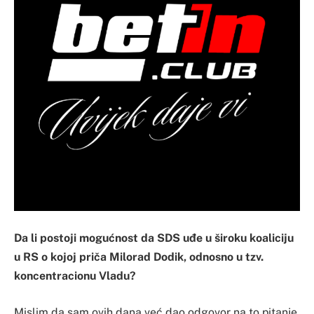
Da li postoji mogućnost da SDS uđe u široku koaliciju
u RS o kojoj priča Milorad Dodik, odnosno u tzv.
koncentracionu Vladu?
Mislim da sam ovih dana već dao odgovor na to pitanje,