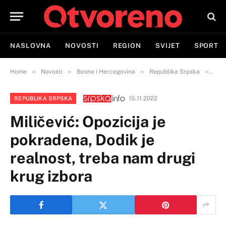
NASLOVNA
NOVOSTI
REGION
SVIJET
SPORT
»
»
»
»
Home
Novosti
Bosna i Hercegovina
Republika Srpska
Mili
15.11.2022
REPUBLIKA SRPSKA
Miličević: Opozicija je
pokradena, Dodik je
realnost, treba nam drugi
krug izbora