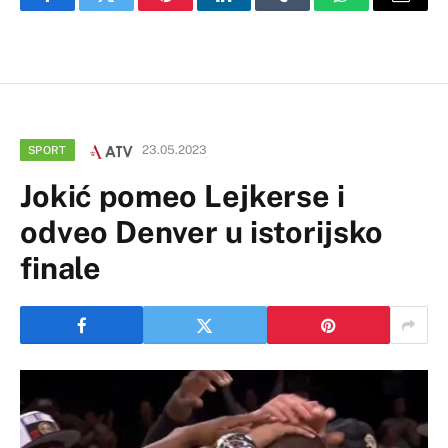
Facebook
Twitter
Pinterest
LinkedIn
Tumblr
WhatsApp
Email
23.05.2023
SPORT
Jokić pomeo Lejkerse i
odveo Denver u istorijsko
finale