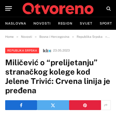
NASLOVNA
NOVOSTI
REGION
SVIJET
SPORT
»
»
»
»
Home
Novosti
Bosna i Hercegovina
Republika Srpska
Mili
23.05.2023
REPUBLIKA SRPSKA
Miličević o “prelijetanju”
stranačkog kolege kod
Jelene Trivić: Crvena linija je
pređena