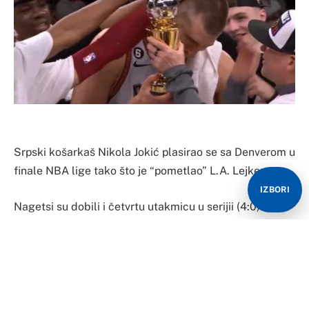
Srpski košarkaš Nikola Jokić plasirao se sa Denverom u
finale NBA lige tako što je “pometlao” L.A. Lejkerse.
IZBORI
Nagetsi su dobili i četvrtu utakmicu u serijii (4:0) to
poslije najveće drame do sada i velikog preokreta
(113:111), pa će se tako Denver prvi put od kada postoji
boriti za šampionski prsten.
Serija neće početi prije 1. juna, a protivnik će gotovo