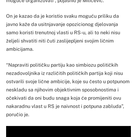
moguće organizovati”, pojasnio je Miličević.
On je kazao da je koristio svaku moguću priliku da
javno kaže da usitnjavanje opozicionog djelovanja
samo koristi trenutnoj vlasti u RS-u, ali to neki nisu
željeli shvatiti niti čuti zaslijepljeni svojim ličnim
ambicijama.
“Napraviti političku partiju kao simbiozu političkih
nezadovoljnika iz različitih političkih partija koji nisu
ostvarili svoje lične ambicije, koje su često u potpunom
neskladu sa njihovim objektivnim sposobnostima i
očekivati da oni budu snaga koja će promijeniti ovu
nakaradnu vlast u RS je naivnost i potpuna zabluda”,
poručio je.