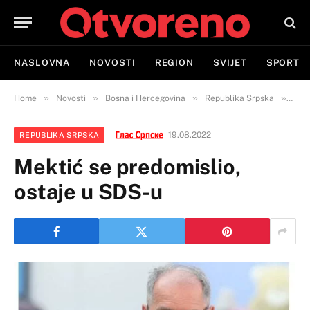
NASLOVNA
NOVOSTI
REGION
SVIJET
SPORT
»
»
»
»
Home
Novosti
Bosna i Hercegovina
Republika Srpska
Mekt
19.08.2022
REPUBLIKA SRPSKA
Mektić se predomislio,
ostaje u SDS-u