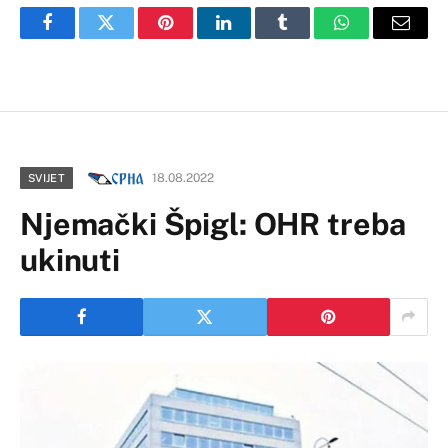
Facebook
Twitter
Pinterest
LinkedIn
Tumblr
WhatsApp
Email
18.08.2022
SVIJET
Njemački Špigl: OHR treba
ukinuti