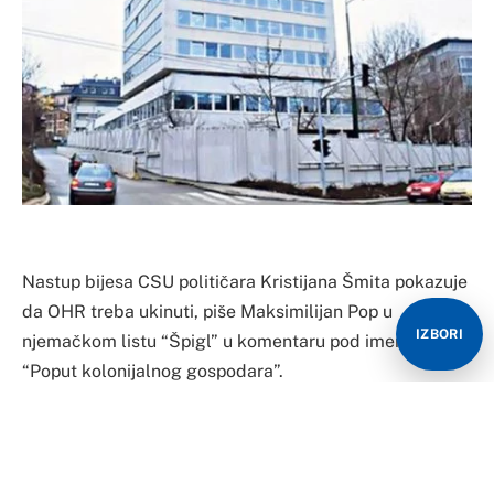
Nastup bijesa CSU političara Kristijana Šmita pokazuje
da OHR treba ukinuti, piše Maksimilijan Pop u
IZBORI
njemačkom listu “Špigl” u komentaru pod imenom
“Poput kolonijalnog gospodara”.
Pop u svom komentaru ističe da ovaj haotičan nastup
još jednom u prvi plan povlači pitanje da li je Šmit
dorastao ovom poslu koji zahtijeva vrhunske diplomate.