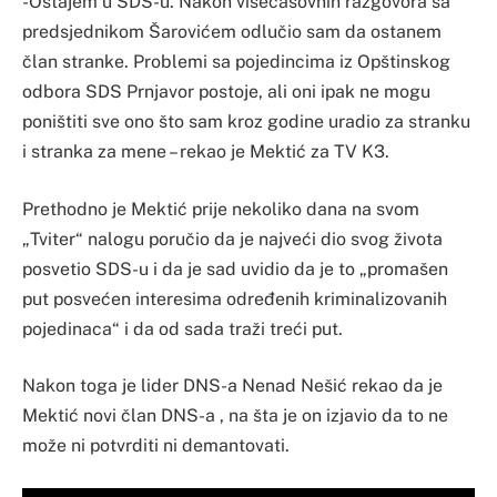
-Ostajem u SDS-u. Nakon višečasovnih razgovora sa
predsjednikom Šarovićem odlučio sam da ostanem
član stranke. Problemi sa pojedincima iz Opštinskog
odbora SDS Prnjavor postoje, ali oni ipak ne mogu
poništiti sve ono što sam kroz godine uradio za stranku
i stranka za mene – rekao je Mektić za TV K3.
Prethodno je Mektić prije nekoliko dana na svom
„Tviter“ nalogu poručio da je najveći dio svog života
posvetio SDS-u i da je sad uvidio da je to „promašen
put posvećen interesima određenih kriminalizovanih
pojedinaca“ i da od sada traži treći put.
Nakon toga je lider DNS-a Nenad Nešić rekao da je
Mektić novi član DNS-a , na šta je on izjavio da to ne
može ni potvrditi ni demantovati.