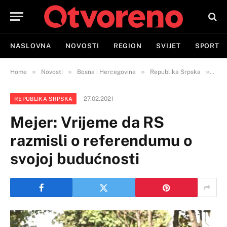
NASLOVNA
NOVOSTI
REGION
SVIJET
SPORT
»
»
»
»
Home
Novosti
Bosna i Hercegovina
Republika Srpska
Meje
27.02.2021
REPUBLIKA SRPSKA
Mejer: Vrijeme da RS
razmisli o referendumu o
svojoj budućnosti