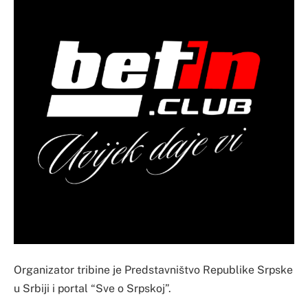
Organizator tribine je Predstavništvo Republike Srpske
u Srbiji i portal “Sve o Srpskoj”.