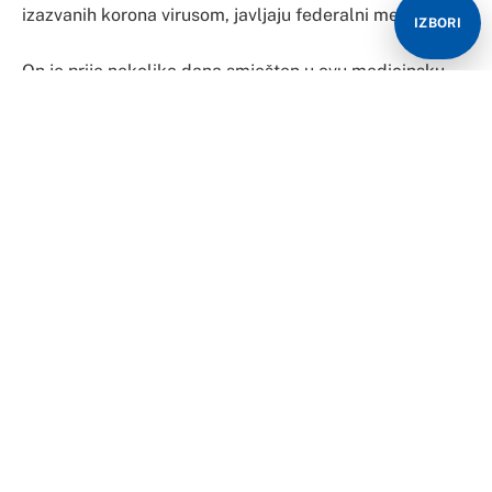
izazvanih korona virusom, javljaju federalni mediji.
IZBORI
On je prije nekoliko dana smješten u ovu medicinsku
ustanovu, potvrđeno je za “Avaz”.
Dudaković već duže vrijeme ima problema s zdravljem.
Federalni mediji saznaju iz krugova bliskih Dudakoviću
da je njegova klinička slika srednje teška.
Podsjećamo, protiv Dudakovića je 2018. godine
podignuta optužnica za teške zločine nad srpskim
civilima, a suđenje pred Sudom BiH i dalje traje.