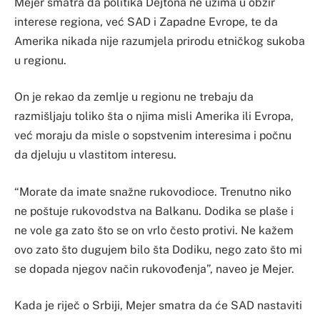
Mejer smatra da politika Dejtona ne uzima u obzir
interese regiona, već SAD i Zapadne Evrope, te da
Amerika nikada nije razumjela prirodu etničkog sukoba
u regionu.
On je rekao da zemlje u regionu ne trebaju da
razmišljaju toliko šta o njima misli Amerika ili Evropa,
već moraju da misle o sopstvenim interesima i počnu
da djeluju u vlastitom interesu.
“Morate da imate snažne rukovodioce. Trenutno niko
ne poštuje rukovodstva na Balkanu. Dodika se plaše i
ne vole ga zato što se on vrlo često protivi. Ne kažem
ovo zato što dugujem bilo šta Dodiku, nego zato što mi
se dopada njegov način rukovođenja”, naveo je Mejer.
Kada je riječ o Srbiji, Mejer smatra da će SAD nastaviti