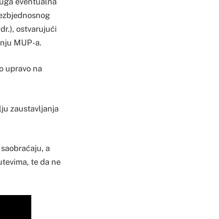
druga eventualna
 bezbjednosnog
r.), ostvarujući
tenju MUP-a.
to upravo na
lju zaustavljanja
 saobraćaju, a
utevima, te da ne