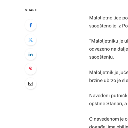
SHARE
Maloljetno lice po
saopšteno je iz Po
“Maloljetniku je 
odvezeno na dalje 
saopštenju.
Maloljetnik je ju
brzine ubrzo je sle
Navedeni putnički
opštine Stanari, a
O navedenom je ob
događaj ima obilje