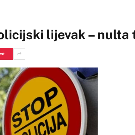
icijski lijevak – nulta 
est