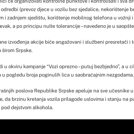
enici će organizovati kontrolne punktove i kontrolisati i sva 
 odredbi (prevoz djece u vozilu bez sjedalice, nekorištenje
 i zadnjem sjedištu, korištenje mobilnog telefona u vožnji i d
lijevak, a po principu nulte tolerancije – navedeno je u saopš
e izvođenja akcije biće angažovani i službeni presretači i 
a širom Srpske.
di u okviru kampanje “Vozi oprezno – putuj bezbjedno”, a u ci
 u pogledu broja poginulih lica u saobraćajnim nezgodama.
rašnjih poslova Republike Srpske apeluje na sve učesnike u
 da brzinu kretanja vozila prilagode uslovima i stanju na p
m pod dejstvom alkohola.