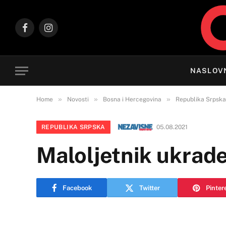
Facebook
Instagram
NASLOV
»
»
»
Home
Novosti
Bosna i Hercegovina
Republika Srpska
REPUBLIKA SRPSKA
05.08.2021
Maloljetnik ukrade
Facebook
Twitter
Pinter