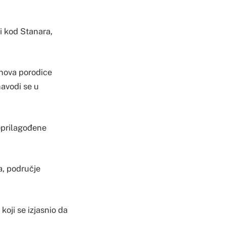
ci kod Stanara,
anova porodice
navodi se u
neprilagođene
a, područje
oji se izjasnio da