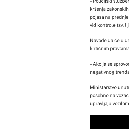
– Policijski služb
kršenja zakonskih
pojasa na prednjem
vid kontrole tzv. 
Navode da će u dan
kritičnim pravcim
– Akcija se sprovo
negativnog trenda
Ministarstvo unut
posebno na vozače,
upravljaju vozilo