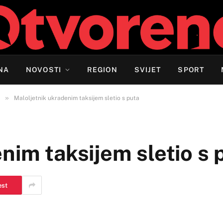
NA
NOVOSTI
REGION
SVIJET
SPORT
»
Maloljetnik ukradenim taksijem sletio s puta
nim taksijem sletio s 
est