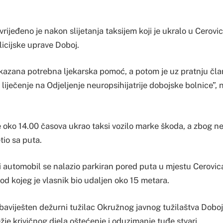
vrijeđeno je nakon slijetanja taksijem koji je ukralo u Cerovi
licijske uprave Doboj.
ukazana potrebna ljekarska pomoć, a potom je uz pratnju čl
liječenje na Odjeljenje neuropsihijatrije dobojske bolnice”, 
če oko 14.00 časova ukrao taksi vozilo marke škoda, a zbog 
tio sa puta.
 automobil se nalazio parkiran pored puta u mjestu Cerovic
 od kojeg je vlasnik bio udaljen oko 15 metara.
aviješten dežurni tužilac Okružnog javnog tužilaštva Doboj k
žje krivičnog djela oštećenje i oduzimanje tuđe stvari.