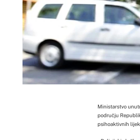
Ministarstvo unut
području Republik
psihoaktivnih lije