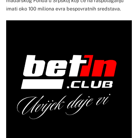
mađarskog Fonda u Srpskoj koji će na raspolaganju
imati oko 100 miliona evra bespovratnih sredstava.