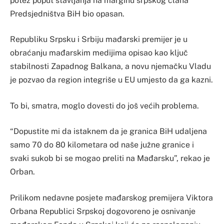
potez poput stavljanja na marginu srpskog člana
Predsjedništva BiH bio opasan.
Republiku Srpsku i Srbiju mađarski premijer je u
obraćanju mađarskim medijima opisao kao ključ
stabilnosti Zapadnog Balkana, a novu njemačku Vladu
je pozvao da region integriše u EU umjesto da ga kazni.
To bi, smatra, moglo dovesti do još većih problema.
“Dopustite mi da istaknem da je granica BiH udaljena
samo 70 do 80 kilometara od naše južne granice i
svaki sukob bi se mogao preliti na Mađarsku”, rekao je
Orban.
Prilikom nedavne posjete mađarskog premijera Viktora
Orbana Republici Srpskoj dogovoreno je osnivanje