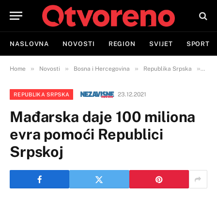
NASLOVNA
NOVOSTI
REGION
SVIJET
SPORT
»
»
»
»
Home
Novosti
Bosna i Hercegovina
Republika Srpska
Mađa
23.12.2021
REPUBLIKA SRPSKA
Mađarska daje 100 miliona
evra pomoći Republici
Srpskoj