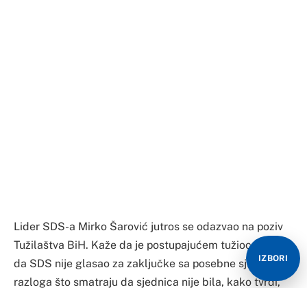
Lider SDS-a Mirko Šarović jutros se odazvao na poziv
Tužilaštva BiH. Kaže da je postupajućem tužiocu rekao
da SDS nije glasao za zaključke sa posebne sjednice iz
razloga što smatraju da sjednica nije bila, kako tvrdi,
dobro pripremljena, iako je, kaže, i on za vraćanje
nadležnosti. I Šarović tvrdi da nije napadnut ustavno-
pravni poredak, pa mu nije jasno zašto je uopšte i
pozvan.
IZBORI