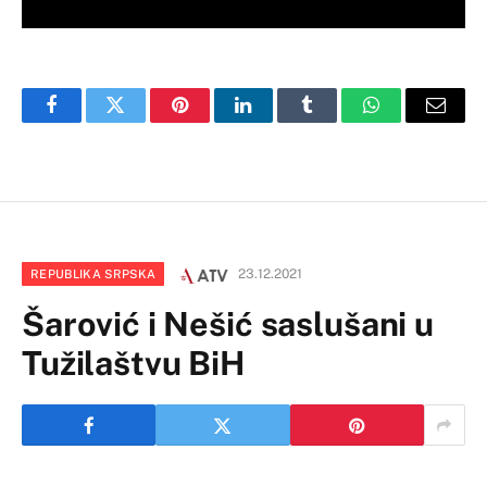
Facebook
Twitter
Pinterest
LinkedIn
Tumblr
WhatsApp
Email
23.12.2021
REPUBLIKA SRPSKA
Šarović i Nešić saslušani u
Tužilaštvu BiH