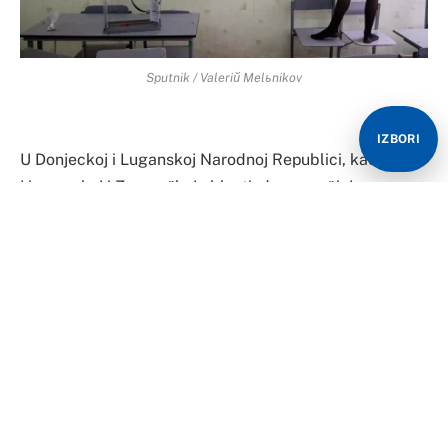
Sputnik / Valeriй Melьnikov
IZBORI
U Donjeckoj i Luganskoj Narodnoj Republici, kao i u
Hersonskoj i Zaporoškoj oblasti, danas počinju
referendumi o ujedinjenju sa Rusijom. Situacija je
komplikovana u uslovima specijalne vojne operacije, ali
vlasti su se potrudile da stvore maksimalno bezbedne
uslove za glasanje.
U Donjeckoj Narodnoj Republici je počelo glasanje za
ujedinjenje sa Rusijom.
„Danas u 08:00 sati po moskovskom vremenu je počeo
referendum o ujedinjenju Donjecke Narodne Republike