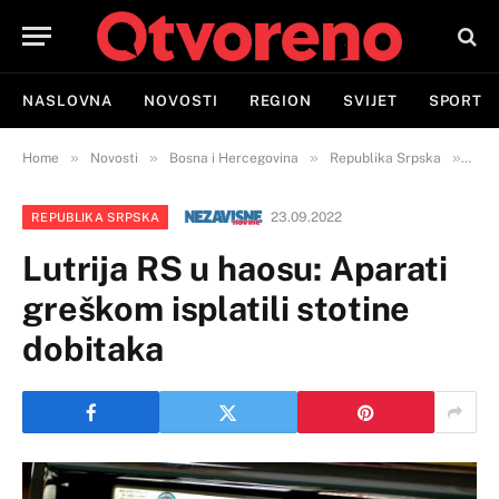
NASLOVNA
NOVOSTI
REGION
SVIJET
SPORT
»
»
»
»
Home
Novosti
Bosna i Hercegovina
Republika Srpska
Lutr
23.09.2022
REPUBLIKA SRPSKA
Lutrija RS u haosu: Aparati
greškom isplatili stotine
dobitaka