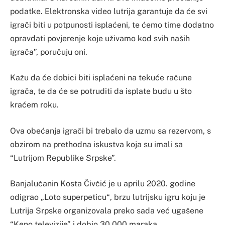
podatke. Elektronska video lutrija garantuje da će svi
igrači biti u potpunosti isplaćeni, te ćemo time dodatno
opravdati povjerenje koje uživamo kod svih naših
igrača”, poručuju oni.
Kažu da će dobici biti isplaćeni na tekuće račune
igrača, te da će se potruditi da isplate budu u što
kraćem roku.
Ova obećanja igrači bi trebalo da uzmu sa rezervom, s
obzirom na prethodna iskustva koja su imali sa
“Lutrijom Republike Srpske”.
Banjalučanin Kosta Čivčić je u aprilu 2020. godine
odigrao „Loto superpeticu“, brzu lutrijsku igru koju je
Lutrija Srpske organizovala preko sada već ugašene
“Keno televizije” i dobio 30.000 maraka.