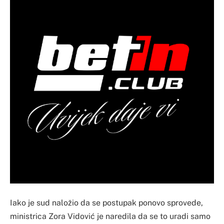
Iako je sud naložio da se postupak ponovo sprovede,
ministrica Zora Vidović je naredila da se to uradi samo