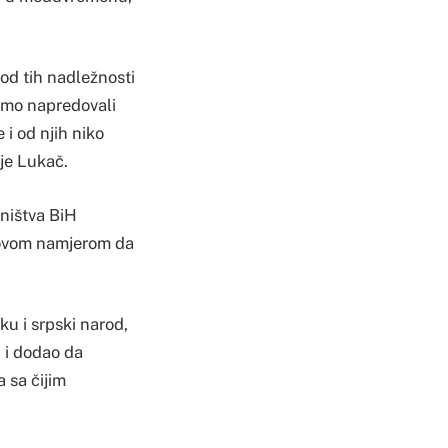
 od tih nadležnosti
 smo napredovali
 i od njih niko
 je Lukač.
dništva BiH
egovom namjerom da
ku i srpski narod,
č i dodao da
 sa čijim