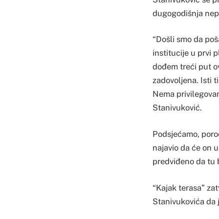
dugogodišnja nepr
“Došli smo da poš
institucije u prvi
dođem treći put ovo
zadovoljena. Isti 
Nema privilegovan
Stanivuković.
Podsjećamo, porodi
najavio da će on u
predviđeno da tu 
“Kajak terasa” za
Stanivukovića da 