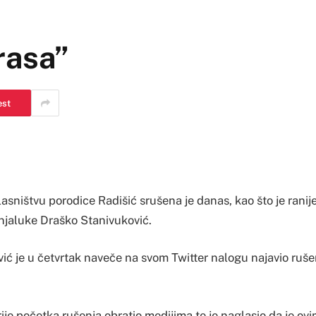
rasa”
est
lasništvu porodice Radišić srušena je danas, kao što je ranij
jaluke Draško Stanivuković.
ić je u četvrtak naveče na svom Twitter nalogu najavio ruše
ije početka rušenja obratio medijima te je naglasio da je ovi