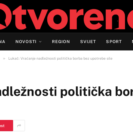
NA
NOVOSTI
REGION
SVIJET
SPORT
»
Lukač: Vraćanje nadležnosti politička borba bez upotrebe sile
dležnosti politička bo
est