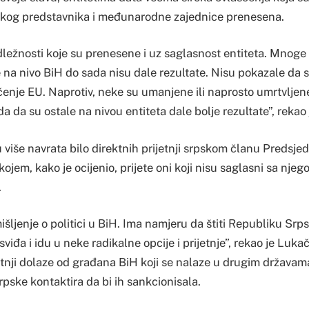
okog predstavnika i međunarodne zajednice prenesena.
adležnosti koje su prenesene i uz saglasnost entiteta. Mnoge
 na nivo BiH do sada nisu dale rezultate. Nisu pokazale da
čenje EU. Naprotiv, neke su umanjene ili naprosto umrtvljene
a da su ostale na nivou entiteta dale bolje rezultate”, rekao
u više navrata bilo direktnih prijetnji srpskom članu Predsje
ojem, kako je ocijenio, prijete oni koji nisu saglasni sa nj
.
išljenje o politici u BiH. Ima namjeru da štiti Republiku Srps
sviđa i idu u neke radikalne opcije i prijetnje”, rekao je Luka
etnji dolaze od građana BiH koji se nalaze u drugim državama
pske kontaktira da bi ih sankcionisala.