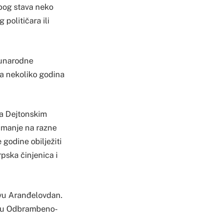
zbog stava neko
 političara ili
eđunarodne
ka nekoliko godina
na Dejtonskim
umanje na razne
godine obilježiti
pska činjenica i
avu Aranđelovdan.
li u Odbrambeno-