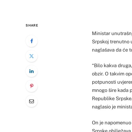
SHARE
Ministar unutrašnj
Srpskoj trenutno u
naglašava da će to
“Bilo kakva druga, 
obzir. O takvim op
potpunosti uvjeren
mnogo šire kada p
Republike Srpske.
naglasio je minist
On je napomenuo j
Srpske obilježava