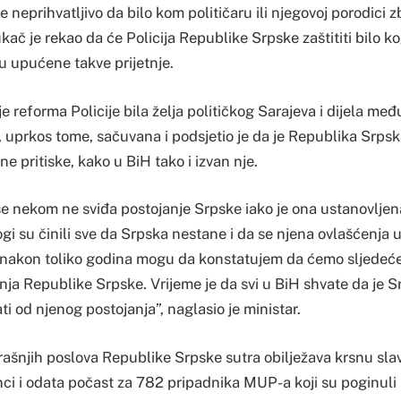
neprihvatljivo da bilo kom političaru ili njegovoj porodici 
kač je rekao da će Policija Republike Srpske zaštititi bilo kog
 upućene takve prijetnje.
je reforma Policije bila želja političkog Sarajeva i dijela m
e, uprkos tome, sačuvana i podsjetio je da je Republika Srps
ne pritiske, kako u BiH tako i izvan nje.
se nekom ne sviđa postojanje Srpske iako je ona ustanovlje
 su činili sve da Srpska nestane i da se njena ovlašćenja 
nakon toliko godina mogu da konstatujem da ćemo sljedeće 
ja Republike Srpske. Vrijeme je da svi u BiH shvate da je Sr
 od njenog postojanja”, naglasio je ministar.
rašnjih poslova Republike Srpske sutra obilježava krsnu sl
enci i odata počast za 782 pripadnika MUP-a koji su poginu