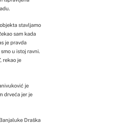
radu.
objekta stavljamo
. Rekao sam kada
nas je pravda
smo u istoj ravni.
 rekao je
anivuković je
m drveća jer je
a Banjaluke Draška