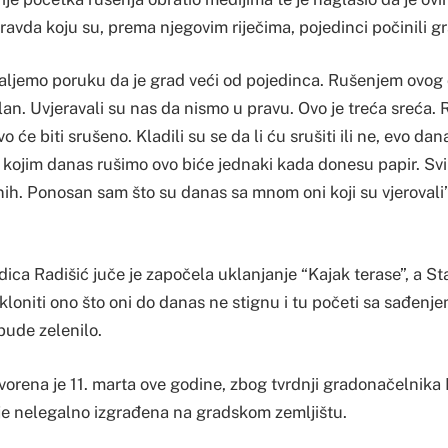
avda koju su, prema njegovim riječima, pojedinci počinili g
aljemo poruku da je grad veći od pojedinca. Rušenjem ovog 
 plan. Uvjeravali su nas da nismo u pravu. Ovo je treća sreća
 će biti srušeno. Kladili su se da li ću srušiti ili ne, evo da
ti kojim danas rušimo ovo biće jednaki kada donesu papir. Svi 
ih. Ponosan sam što su danas sa mnom oni koji su vjerovali”,
ca Radišić juče je započela uklanjanje “Kajak terase”, a St
kloniti ono što oni do danas ne stignu i tu početi sa sađenje
bude zelenilo.
tvorena je 11. marta ove godine, zbog tvrdnji gradonačelnik
je nelegalno izgrađena na gradskom zemljištu.