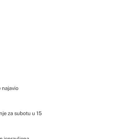
e najavio
nje za subotu u 15
m ispravljena