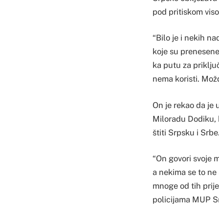
pod pritiskom vis
“Bilo je i nekih n
koje su prenesene
ka putu za priklju
nema koristi. Možd
On je rekao da je 
Miloradu Dodiku, k
štiti Srpsku i Srbe
“On govori svoje m
a nekima se to ne 
mnoge od tih prij
policijama MUP Sr