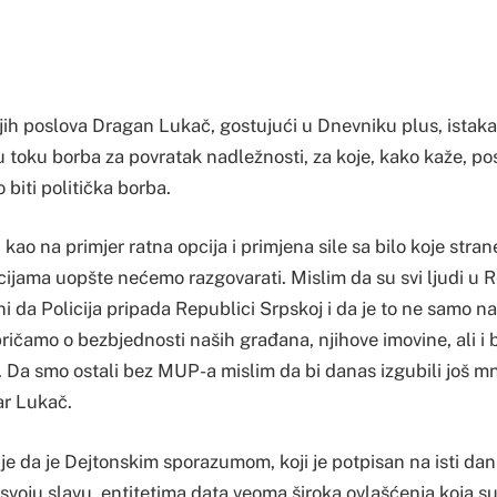
ih poslova Dragan Lukač, gostujući u Dnevniku plus, istakao
 toku borba za povratak nadležnosti, za koje, kako kaže, post
 biti politička borba.
kao na primjer ratna opcija i primjena sile sa bilo koje stran
cijama uopšte nećemo razgovarati. Mislim da su svi ljudi u 
i da Policija pripada Republici Srpskoj i da je to ne samo n
ričamo o bezbjednosti naših građana, njihove imovine, ali i 
 Da smo ostali bez MUP-a mislim da bi danas izgubili još m
ar Lukač.
e da je Dejtonskim sporazumom, koji je potpisan na isti dan
 svoju slavu, entitetima data veoma široka ovlašćenja koja