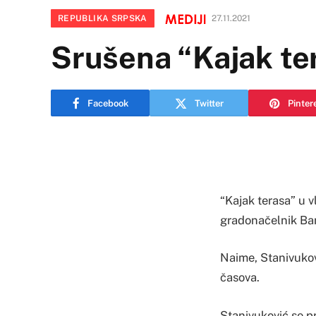
REPUBLIKA SRPSKA
27.11.2021
Srušena “Kajak te
Facebook
Twitter
Pinter
“Kajak terasa” u v
gradonačelnik Ban
Naime, Stanivukov
časova.
Stanivuković se pr