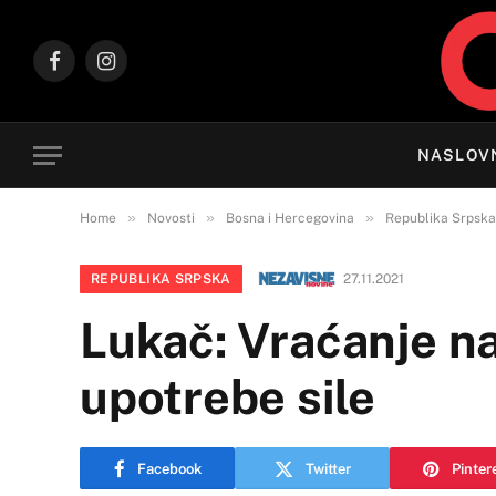
Facebook
Instagram
NASLOV
»
»
»
Home
Novosti
Bosna i Hercegovina
Republika Srpska
REPUBLIKA SRPSKA
27.11.2021
Lukač: Vraćanje na
upotrebe sile
Facebook
Twitter
Pinter