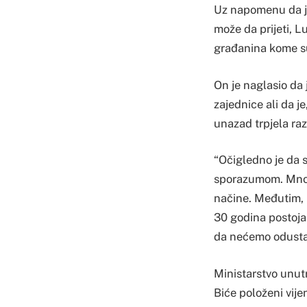
Uz napomenu da je 
može da prijeti, Lu
građanina kome su
On je naglasio da 
zajednice ali da j
unazad trpjela raz
“Očigledno je da 
sporazumom. Mnogi
načine. Međutim, 
30 godina postojan
da nećemo odustati
Ministarstvo unut
Biće položeni vij