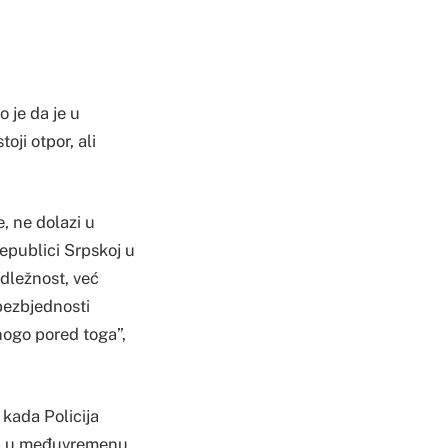
 je da je u
oji otpor, ali
e, ne dolazi u
Republici Srpskoj u
adležnost, već
bezbjednosti
nogo pored toga”,
 kada Policija
 su u međuvremenu,