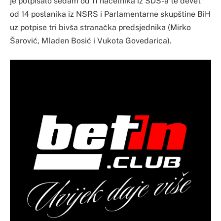
je potpisalo sedam od 11 načelnika iz SDS-a te devet
od 14 poslanika iz NSRS i Parlamentarne skupštine BiH
uz potpise tri bivša stranačka predsjednika (Mirko
Šarović, Mladen Bosić i Vukota Govedarica).