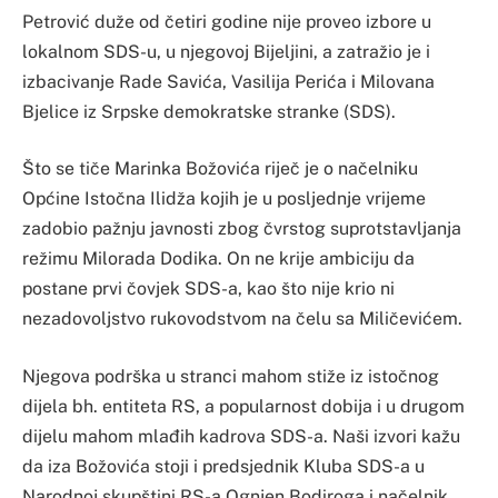
Petrović duže od četiri godine nije proveo izbore u
lokalnom SDS-u, u njegovoj Bijeljini, a zatražio je i
izbacivanje Rade Savića, Vasilija Perića i Milovana
Bjelice iz Srpske demokratske stranke (SDS).
Što se tiče Marinka Božovića riječ je o načelniku
Općine Istočna Ilidža kojih je u posljednje vrijeme
zadobio pažnju javnosti zbog čvrstog suprotstavljanja
režimu Milorada Dodika. On ne krije ambiciju da
postane prvi čovjek SDS-a, kao što nije krio ni
nezadovoljstvo rukovodstvom na čelu sa Miličevićem.
Njegova podrška u stranci mahom stiže iz istočnog
dijela bh. entiteta RS, a popularnost dobija i u drugom
dijelu mahom mlađih kadrova SDS-a. Naši izvori kažu
da iza Božovića stoji i predsjednik Kluba SDS-a u
Narodnoj skupštini RS-a Ognjen Bodiroga i načelnik