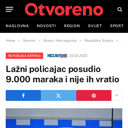
NASLOVNA
NOVOSTI
REGION
SVIJET
SPORT
»
»
»
»
Home
Novosti
Bosna i Hercegovina
Republika Srpska
Lažn
22.02.2023
REPUBLIKA SRPSKA
Lažni policajac posudio
9.000 maraka i nije ih vratio