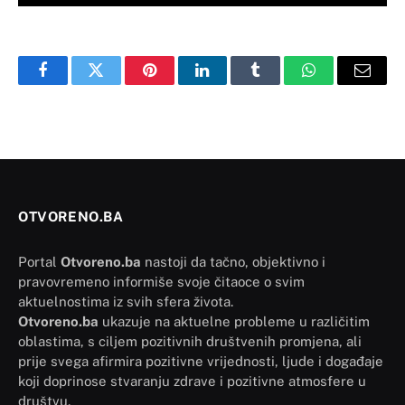
Facebook
Twitter
Pinterest
LinkedIn
Tumblr
WhatsApp
Email
OTVORENO.BA
Portal
Otvoreno.ba
nastoji da tačno, objektivno i
pravovremeno informiše svoje čitaoce o svim
aktuelnostima iz svih sfera života.
Otvoreno.ba
ukazuje na aktuelne probleme u različitim
oblastima, s ciljem pozitivnih društvenih promjena, ali
prije svega afirmira pozitivne vrijednosti, ljude i događaje
koji doprinose stvaranju zdrave i pozitivne atmosfere u
društvu.