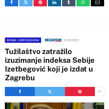
Facebook
Twitter
Pinterest
LinkedIn
Tumblr
WhatsApp
Email
22.02.2023
BOSNA I HERCEGOVINA
Tužilaštvo zatražilo
izuzimanje indeksa Sebije
Izetbegović koji je izdat u
Zagrebu