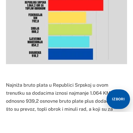
Najniža bruto plata u Republici Srpskoj u ovom
trenutku sa dodacima iznosi najmanje 1.064 KM,
IZBORI
odnosno 939,2 osnovne bruto plate plus dodaci kao
što su prevoz, topli obrok i minuli rad, a koji su za
razliku od regiona u Republici Srpskoj, takođe
oporezovani.