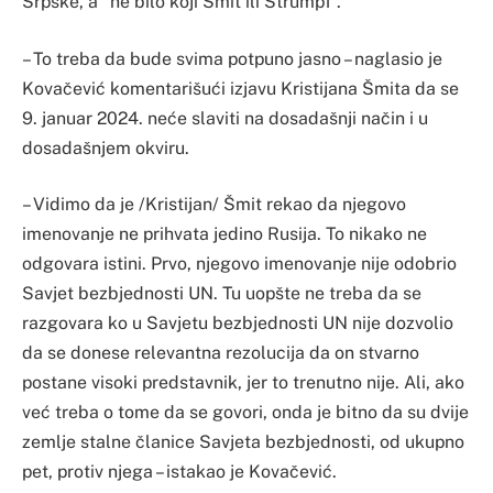
Srpske, a “ne bilo koji Šmit ili Štrumpf”.
– To treba da bude svima potpuno jasno – naglasio je
Kovačević komentarišući izjavu Kristijana Šmita da se
9. januar 2024. neće slaviti na dosadašnji način i u
dosadašnjem okviru.
– Vidimo da je /Kristijan/ Šmit rekao da njegovo
imenovanje ne prihvata jedino Rusija. To nikako ne
odgovara istini. Prvo, njegovo imenovanje nije odobrio
Savjet bezbjednosti UN. Tu uopšte ne treba da se
razgovara ko u Savjetu bezbjednosti UN nije dozvolio
da se donese relevantna rezolucija da on stvarno
postane visoki predstavnik, jer to trenutno nije. Ali, ako
već treba o tome da se govori, onda je bitno da su dvije
zemlje stalne članice Savjeta bezbjednosti, od ukupno
pet, protiv njega – istakao je Kovačević.