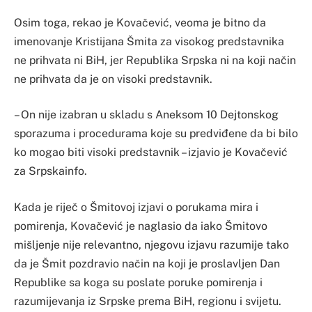
Osim toga, rekao je Kovačević, veoma je bitno da
imenovanje Kristijana Šmita za visokog predstavnika
ne prihvata ni BiH, jer Republika Srpska ni na koji način
ne prihvata da je on visoki predstavnik.
– On nije izabran u skladu s Aneksom 10 Dejtonskog
sporazuma i procedurama koje su predviđene da bi bilo
ko mogao biti visoki predstavnik – izjavio je Kovačević
za Srpskainfo.
Kada je riječ o Šmitovoj izjavi o porukama mira i
pomirenja, Kovačević je naglasio da iako Šmitovo
mišljenje nije relevantno, njegovu izjavu razumije tako
da je Šmit pozdravio način na koji je proslavljen Dan
Republike sa koga su poslate poruke pomirenja i
razumijevanja iz Srpske prema BiH, regionu i svijetu.