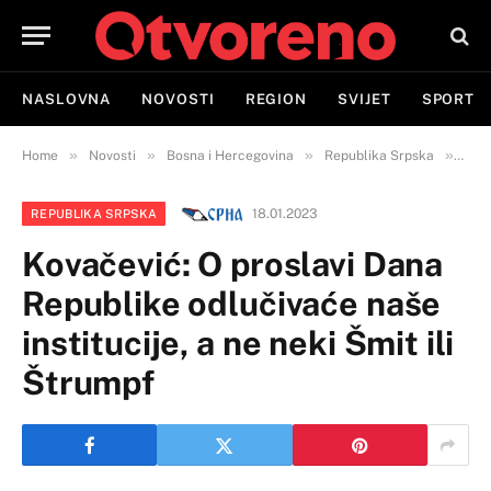
NASLOVNA
NOVOSTI
REGION
SVIJET
SPORT
»
»
»
»
Home
Novosti
Bosna i Hercegovina
Republika Srpska
Kova
18.01.2023
REPUBLIKA SRPSKA
Kovačević: O proslavi Dana
Republike odlučivaće naše
institucije, a ne neki Šmit ili
Štrumpf