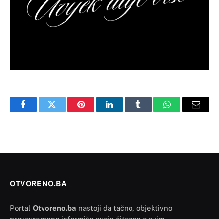
Facebook
Twitter
Pinterest
LinkedIn
Tumblr
WhatsApp
Email
OTVORENO.BA
Portal
Otvoreno.ba
nastoji da tačno, objektivno i
pravovremeno informiše svoje čitaoce o svim