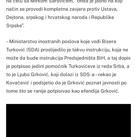
na čelu sa Mirkom Šarovićem, “onda je jasno na koji
način se provodi kompletna zavjera protiv Ustava,
Dejtona, srpskog i hrvatskog naroda i Republike
Srpske”.
– Ministarstvo inostranih poslova koje vodi Bisera
Turković (SDA) proslijedilo je takvu instrukciju, koja ne
može da bude instrukcija Predsjedništa BiH, a taj dopis
je potpisao jedini pomoćnik Turkovićeve iz reda Srba, a
to je Ljubo Grković, koji dolazi iz SDS-a – rekao je
Kovačević i podsjetio da je Grković poznat javnosti po
tome što se ranije potpisivao kao efendija Grković.