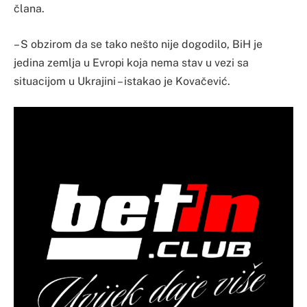
člana.
– S obzirom da se tako nešto nije dogodilo, BiH je
jedina zemlja u Evropi koja nema stav u vezi sa
situacijom u Ukrajini – istakao je Kovačević.