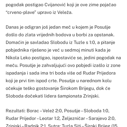
pogodak postigao Cvijanović koji je ove zime pojačao
“crveno-plave” upravo iz Veleža.
Danas je odigran još jedan meč u kojem je Posušje
došlo do zlata vrijednih bodova u borbi za opstanak.
Domaćin je savladao Slobodu iz Tuzle s 1:0, a pitanje
pobjednika riješeno je već u sedmoj minuti kada je
Nikola Leko postigao, ispostaviće se, jedini pogodak na
meču. Posušje je zahvaljujući ovo pobjedi izašlo iz zone
ispadanja i sada ima tri boda više od Rudar Prijedora
koji je prvi tim ispod crte. Posušje u narednom kolu
očekuje teško gostovanje Širokom Brijegu, dok će
Sloboda dočekati lidera šampionata Zrinjski.
Rezultati: Borac – Velež 2:0, Posušje – Sloboda 1:0,
Rudar Prijedor – Leotar 1:2, Željezničar – Sarajevo 2:0,
Zrinjski – Radnik 2:1. Sutra: Tuzla Siti – Široki Brijeg (15