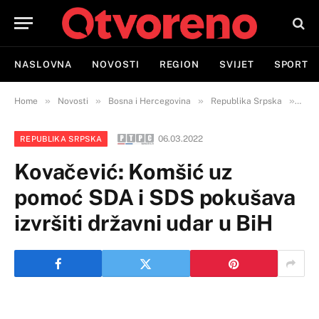
NASLOVNA
NOVOSTI
REGION
SVIJET
SPORT
»
»
»
»
Home
Novosti
Bosna i Hercegovina
Republika Srpska
Kova
06.03.2022
REPUBLIKA SRPSKA
Kovačević: Komšić uz
pomoć SDA i SDS pokušava
izvršiti državni udar u BiH