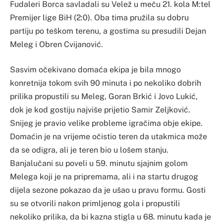
Fudaleri Borca savladali su Velež u meču 21. kola M:tel
Premijer lige BiH (2:0). Oba tima pružila su dobru
partiju po teškom terenu, a gostima su presudili Dejan
Meleg i Obren Cvijanović.
Sasvim očekivano domaća ekipa je bila mnogo
konretnija tokom svih 90 minuta i po nekoliko dobrih
prilika propustili su Meleg, Goran Brkić i Jovo Lukić,
dok je kod gostiju najviše prijetio Samir Zeljković.
Snijeg je pravio velike probleme igračima obje ekipe.
Domaćin je na vrijeme očistio teren da utakmica može
da se odigra, ali je teren bio u lošem stanju.
Banjalučani su poveli u 59. minutu sjajnim golom
Melega koji je na pripremama, ali i na startu drugog
dijela sezone pokazao da je ušao u pravu formu. Gosti
su se otvorili nakon primljenog gola i propustili
nekoliko prilika, da bi kazna stigla u 68. minutu kada je