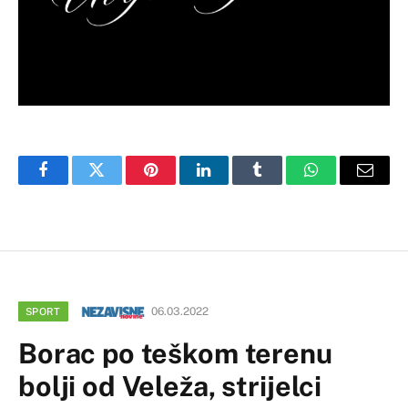
Facebook
Twitter
Pinterest
LinkedIn
Tumblr
WhatsApp
Email
06.03.2022
SPORT
Borac po teškom terenu
bolji od Veleža, strijelci