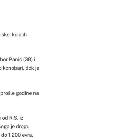
ške, koja ih
or Panić (38) i
o konobari, dok je
 prošle godine na
 od R.S. iz
čega je drogu
 do 1.200 evra.