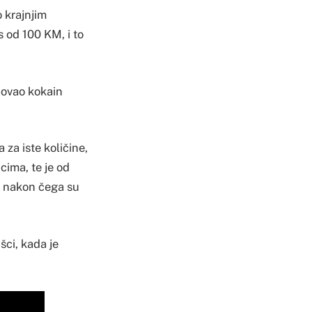
 krajnjim
s od 100 KM, i to
povao kokain
za iste količine,
cima, te je od
, nakon čega su
šci, kada je