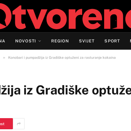
NA
NOVOSTI
REGION
SVIJET
SPORT
»
Konobari i pumpadžija iz Gradiške optuženi za rasturanje kokaina
ija iz Gradiške optuže
a
est