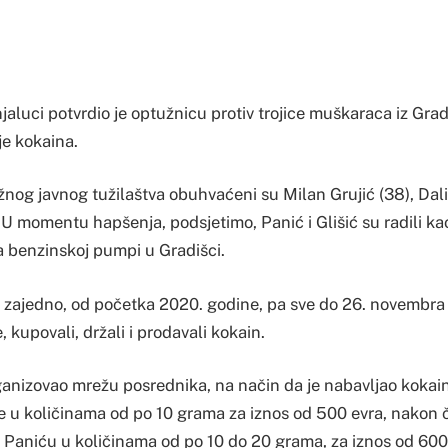
aluci potvrdio je optužnicu protiv trojice muškaraca iz Gradi
je kokaina.
og javnog tužilaštva obuhvaćeni su Milan Grujić (38), Dalib
 U momentu hapšenja, podsjetimo, Panić i Glišić su radili ka
a benzinskoj pumpi u Gradišci.
 zajedno, od početka 2020. godine, pa sve do 26. novembra
 kupovali, držali i prodavali kokain.
ganizovao mrežu posrednika, na način da je nabavljao kokain
e u količinama od po 10 grama za iznos od 500 evra, nakon 
 Paniću u količinama od po 10 do 20 grama, za iznos od 600