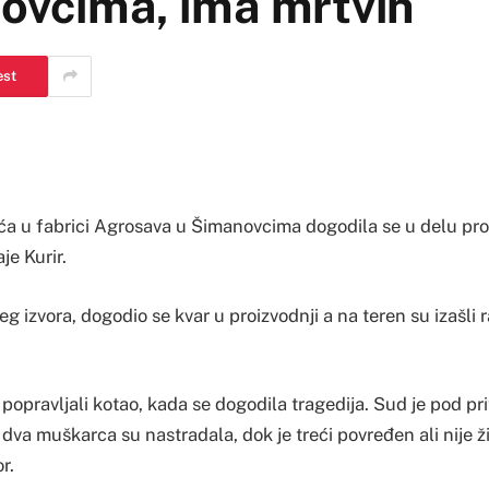
novcima, ima mrtvih
est
a u fabrici Agrosava u Šimanovcima dogodila se u delu pro
je Kurir.
 izvora, dogodio se kvar u proizvodnji a na teren su izašli r
 i popravljali kotao, kada se dogodila tragedija. Sud je pod p
 dva muškarca su nastradala, dok je treći povređen ali nije ž
r.