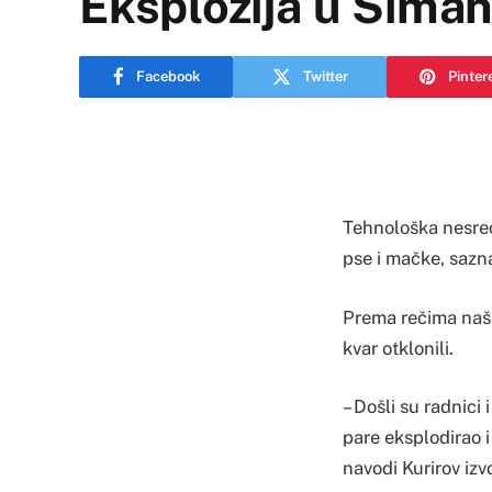
Eksplozija u Šima
Facebook
Twitter
Pinter
Tehnološka nesreć
pse i mačke, sazna
Prema rečima našeg
kvar otklonili.
– Došli su radnici
pare eksplodirao i
navodi Kurirov izvo