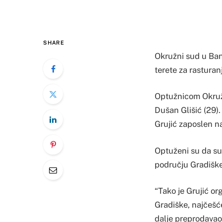
SHARE
Okružni sud u Banj
terete za rasturan
Optužnicom Okružn
Dušan Glišić (29).
Grujić zaposlen n
Optuženi su da su
području Gradiške,
“Tako je Grujić or
Gradiške, najčešć
dalje preprodavao