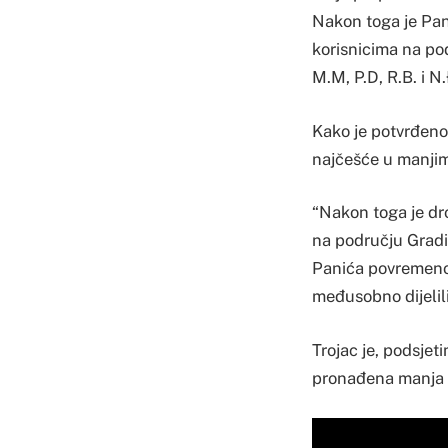
Nakon toga je Pani
korisnicima na pod
M.M, P.D, R.B. i N
Kako je potvrđeno
najčešće u manjim
“Nakon toga je dro
na području Gradiš
Panića povremeno 
međusobno dijelili
Trojac je, podsjet
pronađena manja k