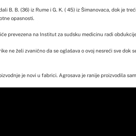
dali B. B. (36) iz Rume i G. K. ( 45) iz Šimanovaca, dok je treć
votne opasnosti.
biće prevezena na Institut za sudsku medicinu radi obdukcije
rike ne želi zvanično da se oglašava o ovoj nesreći sve dok s
oizvodnje je novi u fabrici. Agrosava je ranije proizvodila sa