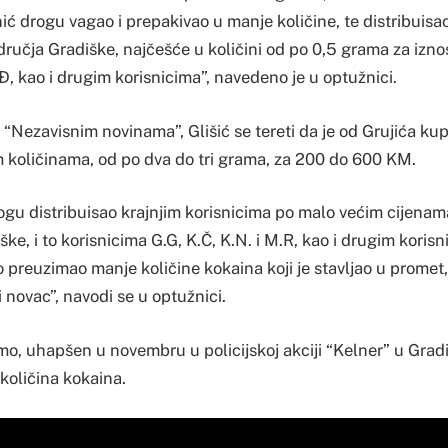
ć drogu vagao i prepakivao u manje količine, te distribuisao
ručja Gradiške, najčešće u količini od po 0,5 grama za izno
.Đ, kao i drugim korisnicima”, navedeno je u optužnici.
 “Nezavisnim novinama”, Glišić se tereti da je od Grujića ku
 količinama, od po dva do tri grama, za 200 do 600 KM.
gu distribuisao krajnjim korisnicima po malo većim cijenama 
ke, i to korisnicima G.G, K.Č, K.N. i M.R, kao i drugim korisni
preuzimao manje količine kokaina koji je stavljao u promet
 novac”, navodi se u optužnici.
imo, uhapšen u novembru u policijskoj akciji “Kelner” u Gradi
oličina kokaina.