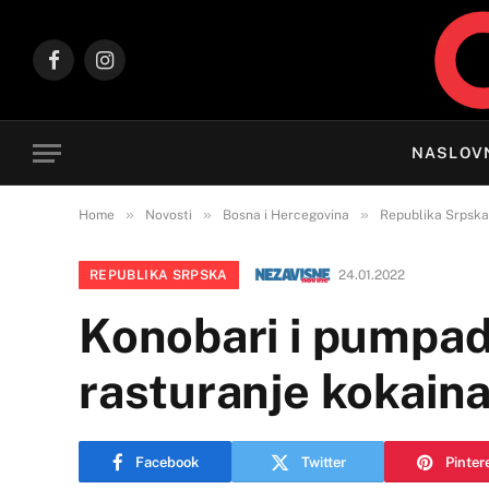
Facebook
Instagram
NASLOV
»
»
»
Home
Novosti
Bosna i Hercegovina
Republika Srpska
REPUBLIKA SRPSKA
24.01.2022
Konobari i pumpadž
rasturanje kokain
Facebook
Twitter
Pinter