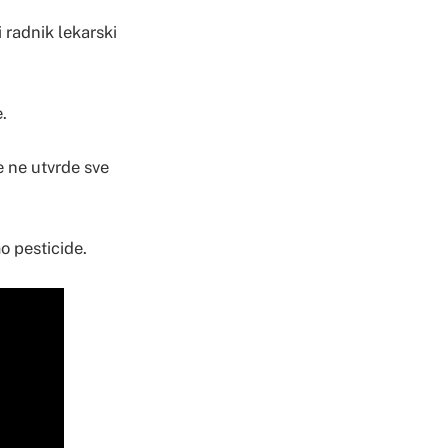
i radnik lekarski
.
e ne utvrde sve
mo pesticide.