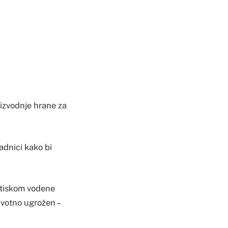
izvodnje hrane za
adnici kako bi
ritiskom vodene
ivotno ugrožen –