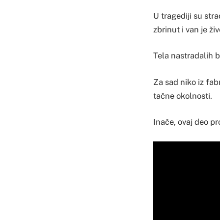
U tragediji su stra
zbrinut i van je ži
Tela nastradalih 
Za sad niko iz fab
tačne okolnosti.
Inače, ovaj deo pr