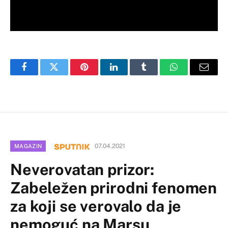
Facebook
Twitter
Pinterest
LinkedIn
Tumblr
WhatsApp
Email
07.04.2021
MAGAZIN
Neverovatan prizor:
Zabeležen prirodni fenomen
za koji se verovalo da je
nemoguć na Marsu