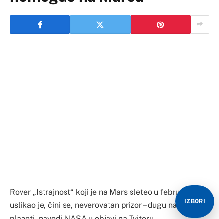
Rover „Istrajnost“ koji je na Mars sleteo u februaru
uslikao je, čini se, neverovatan prizor – dugu na Crvenoj
planeti, navodi NASA u objavi na Tviteru.
Naučnici su verovali da je pojava duge u suvoj
atmosferi Marsa nemoguća, jer ovaj optički raritet
iziskuje postojanje nebrojeno mnogo sićušnih kapljice
vode kroz koje se prelamaju zraci sunčeve svetlosti.
IZBORI
Atmosfera na Marsu je, pak, veoma suva i sačinjena je