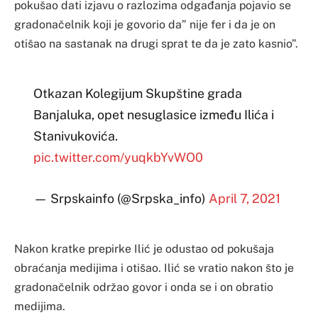
pokušao dati izjavu o razlozima odgađanja pojavio se
gradonačelnik koji je govorio da” nije fer i da je on
otišao na sastanak na drugi sprat te da je zato kasnio”.
Otkazan Kolegijum Skupštine grada
Banjaluka, opet nesuglasice između Ilića i
Stanivukovića.
pic.twitter.com/yuqkbYvWO0
— Srpskainfo (@Srpska_info)
April 7, 2021
Nakon kratke prepirke Ilić je odustao od pokušaja
obraćanja medijima i otišao. Ilić se vratio nakon što je
gradonačelnik održao govor i onda se i on obratio
medijima.