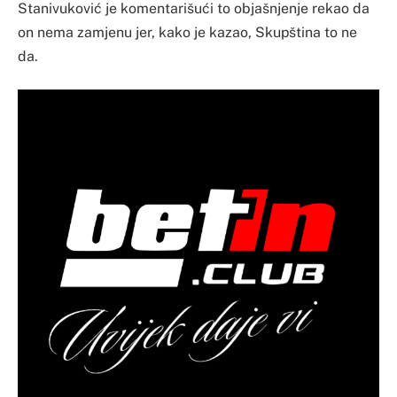
Stanivuković je komentarišući to objašnjenje rekao da
on nema zamjenu jer, kako je kazao, Skupština to ne
da.