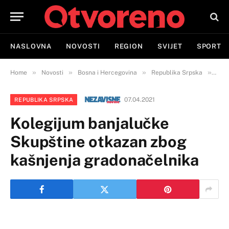
NASLOVNA
NOVOSTI
REGION
SVIJET
SPORT
»
»
»
»
Home
Novosti
Bosna i Hercegovina
Republika Srpska
Kole
07.04.2021
REPUBLIKA SRPSKA
Kolegijum banjalučke
Skupštine otkazan zbog
kašnjenja gradonačelnika