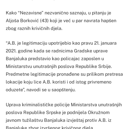
Kako “Nezavisne” nezvanično saznaju, u pitanju je
Aljoša Borković (43) koji je već u par navrata hapšen
zbog raznih krivičnih djela.
“A.B. je legitimaciju upotrijebio kao pravu 21. januara
2021. godine kada se radnicima Gradske uprave
Banjaluka predstavio kao policajac zaposlen u
Ministarstvu unutrašnjih poslova Republike Srbije.
Predmetne legitimacije pronađene su prilikom pretresa
lokacije koju lice A.B. koristi i od istog privremeno
oduzete”, navodi se u saopštenju.
Uprava kriminalističke policije Ministarstva unutrašnjih
poslova Republike Srpske je podnijela Okružnom
javnom tužilaštvu Banjaluka izvještaj protiv A.B. iz
Banjaluke zbog izvršenog krivičnog djela