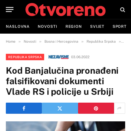
NASLOVNA
NOVOSTI
REGION
SVIJET
SPORT
»
»
»
»
Home
Novosti
Bosna i Hercegovina
Republika Srpska
Kod 
03.06.2022
REPUBLIKA SRPSKA
Kod Banjalučina pronađeni
falsifikovani dokumenti
Vlade RS i policije u Srbiji