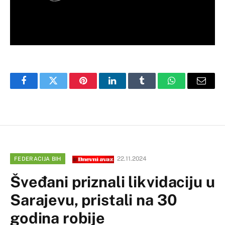
Facebook
Twitter
Pinterest
LinkedIn
Tumblr
WhatsApp
Email
22.11.2024
FEDERACIJA BIH
Šveđani priznali likvidaciju u
Sarajevu, pristali na 30
godina robije