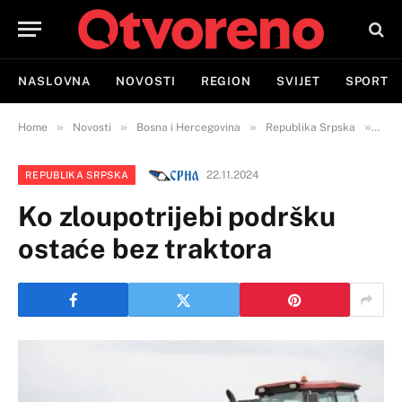
NASLOVNA
NOVOSTI
REGION
SVIJET
SPORT
»
»
»
»
Home
Novosti
Bosna i Hercegovina
Republika Srpska
Ko z
22.11.2024
REPUBLIKA SRPSKA
Ko zloupotrijebi podršku
ostaće bez traktora