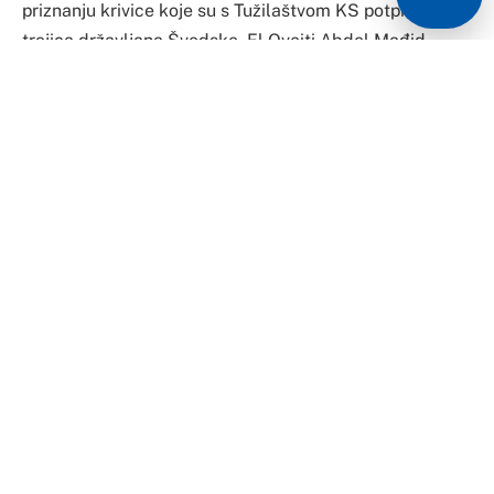
priznanju krivice koje su s Tužilaštvom KS potpisala
trojica državljana Švedske, El Oveiti Abdel Mađid,
Peter Oliver Hedberg i Konrad Tilus, koje terete za
ubistvo sunarodnjaka Harisa Osterdala i pokušaj
ubistva Elvira Mutića u Sarajevu.
Sporazumom su trojica optuženih pristala da se
svakom od njih izrekne kazna zatvora od po deset
godina. Presuda u ovom predmetu će biti izrečena
danas, piše „Dnevni Avaz“.
Haris Osterdal likvidiran je 31. oktobra 2023. godine,
oko 16.25 sati, u sarajevskom naselju Stup. Trojka je iz
Istanbula došla u Sarajevo, a zatim su unajmili
automobil i stan u Istočnom Sarajevu, kupili električni
bicikl i nabavili automat s prigušivačem.