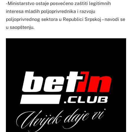
-Ministarstvo ostaje posvećeno zaštiti legitimnih
interesa mladih poljoprivrednika i razvoju
poljoprivrednog sektora u Republici Srpskoj – navodi se
u saopštenju.