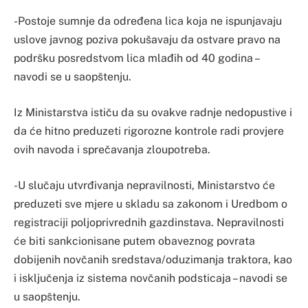
-Postoje sumnje da određena lica koja ne ispunjavaju
uslove javnog poziva pokušavaju da ostvare pravo na
podršku posredstvom lica mlađih od 40 godina –
navodi se u saopštenju.
Iz Ministarstva ističu da su ovakve radnje nedopustive i
da će hitno preduzeti rigorozne kontrole radi provjere
ovih navoda i sprečavanja zloupotreba.
-U slučaju utvrđivanja nepravilnosti, Ministarstvo će
preduzeti sve mjere u skladu sa zakonom i Uredbom o
registraciji poljoprivrednih gazdinstava. Nepravilnosti
će biti sankcionisane putem obaveznog povrata
dobijenih novčanih sredstava/oduzimanja traktora, kao
i isključenja iz sistema novčanih podsticaja – navodi se
u saopštenju.