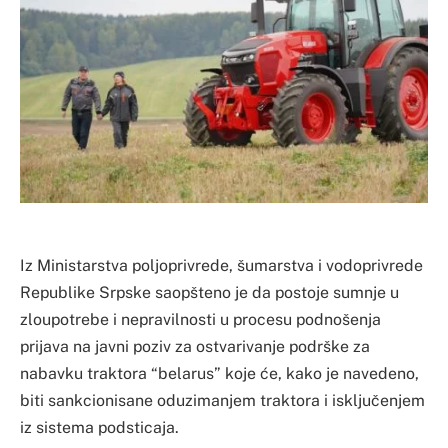
Iz Ministarstva poljoprivrede, šumarstva i vodoprivrede
Republike Srpske saopšteno je da postoje sumnje u
zloupotrebe i nepravilnosti u procesu podnošenja
prijava na javni poziv za ostvarivanje podrške za
nabavku traktora “belarus” koje će, kako je navedeno,
biti sankcionisane oduzimanjem traktora i isključenjem
iz sistema podsticaja.