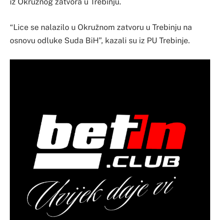
iz Okružnog zatvora u Trebinju.
“Lice se nalazilo u Okružnom zatvoru u Trebinju na
osnovu odluke Suda BiH”, kazali su iz PU Trebinje.