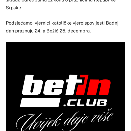
Srpske.
Podsjećamo, vjernici katoličke vjeroispovijesti Badnji
dan praznuju 24, a Božić 25. decembra.