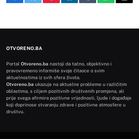
Facebook
Twitter
Pinterest
LinkedIn
Tumblr
WhatsApp
Email
OTVORENO.BA
Portal
Otvoreno.ba
nastoji da tačno, objektivno i
pravovremeno informiše svoje čitaoce o svim
aktuelnostima iz svih sfera života.
Otvoreno.ba
ukazuje na aktuelne probleme u različitim
oblastima, s ciljem pozitivnih društvenih promjena, ali
prije svega afirmira pozitivne vrijednosti, ljude i događaje
koji doprinose stvaranju zdrave i pozitivne atmosfere u
društvu.