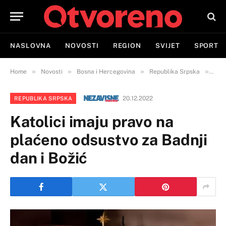
NASLOVNA
NOVOSTI
REGION
SVIJET
SPORT
»
»
»
»
Home
Novosti
Bosna i Hercegovina
Republika Srpska
Kato
20.12.2022
REPUBLIKA SRPSKA
Katolici imaju pravo na
plaćeno odsustvo za Badnji
dan i Božić