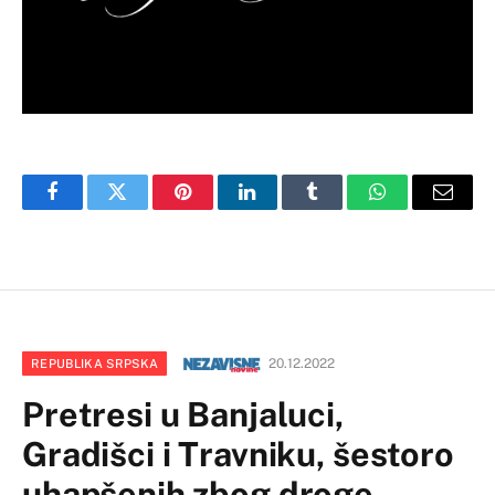
Facebook
Twitter
Pinterest
LinkedIn
Tumblr
WhatsApp
Email
20.12.2022
REPUBLIKA SRPSKA
Pretresi u Banjaluci,
Gradišci i Travniku, šestoro
uhapšenih zbog droge