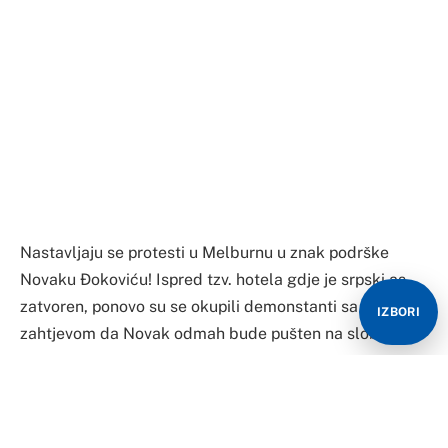
Nastavljaju se protesti u Melburnu u znak podrške
Novaku Đokoviću! Ispred tzv. hotela gdje je srpski as
zatvoren, ponovo su se okupili demonstanti sa
zahtjevom da Novak odmah bude pušten na slobodu.
Najveći broj ljudi od početka protesta stigao je ispred
Novakovog smještaja. Skandira se Đokoviću, a sve je
dodatno motivisala poruka Srđana da ih Novak sve
čuje!
IZBORI
Održan je i moleban najboljem srpskom teniseru, a
sveštenik drži govor. Potom je i pročitao poruku
Đokoviću koja je stigla iz manastira Ostrog.
Okupljeni su otpjevali iz sveg glasa himnu Srbije, a
potom je uslijedilo i horsko pjevanje Marša na Drinu.