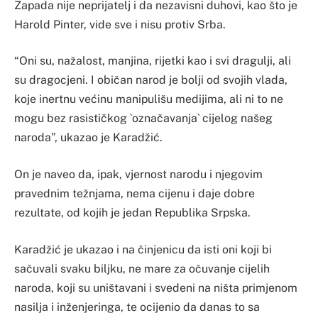
Zapada nije neprijatelj i da nezavisni duhovi, kao što je
Harold Pinter, vide sve i nisu protiv Srba.
“Oni su, nažalost, manjina, rijetki kao i svi dragulji, ali
su dragocjeni. I običan narod je bolji od svojih vlada,
koje inertnu većinu manipulišu medijima, ali ni to ne
mogu bez rasističkog `označavanja` cijelog našeg
naroda”, ukazao je Karadžić.
On je naveo da, ipak, vjernost narodu i njegovim
pravednim težnjama, nema cijenu i daje dobre
rezultate, od kojih je jedan Republika Srpska.
Karadžić je ukazao i na činjenicu da isti oni koji bi
sačuvali svaku biljku, ne mare za očuvanje cijelih
naroda, koji su uništavani i svedeni na ništa primjenom
nasilja i inženjeringa, te ocijenio da danas to sa