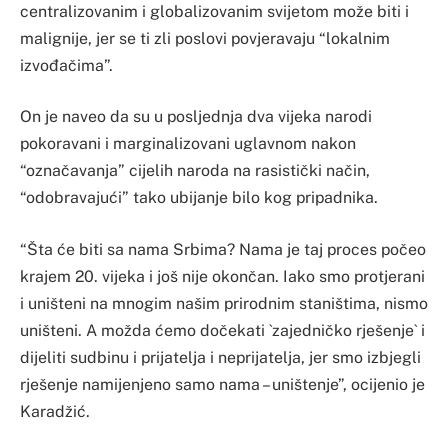
centralizovanim i globalizovanim svijetom može biti i
malignije, jer se ti zli poslovi povjeravaju “lokalnim
izvođačima”.
On je naveo da su u posljednja dva vijeka narodi
pokoravani i marginalizovani uglavnom nakon
“označavanja” cijelih naroda na rasistički način,
“odobravajući” tako ubijanje bilo kog pripadnika.
“Šta će biti sa nama Srbima? Nama je taj proces počeo
krajem 20. vijeka i još nije okončan. Iako smo protjerani
i uništeni na mnogim našim prirodnim staništima, nismo
uništeni. A možda ćemo dočekati `zajedničko rješenje` i
dijeliti sudbinu i prijatelja i neprijatelja, jer smo izbjegli
rješenje namijenjeno samo nama – uništenje”, ocijenio je
Karadžić.