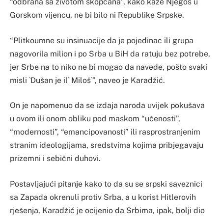
“odbrana sa životom skopčana”, kako kaže Njegoš u
Gorskom vijencu, ne bi bilo ni Republike Srpske.
“Plitkoumne su insinuacije da je pojedinac ili grupa
nagovorila milion i po Srba u BiH da ratuju bez potrebe,
jer Srbe na to niko ne bi mogao da navede, pošto svaki
misli `Dušan je il` Miloš`”, naveo je Karadžić.
On je napomenuo da se izdaja naroda uvijek pokušava
u ovom ili onom obliku pod maskom “učenosti”,
“modernosti”, “emancipovanosti” ili rasprostranjenim
stranim ideologijama, sredstvima kojima pribjegavaju
prizemni i sebični duhovi.
Postavljajući pitanje kako to da su se srpski saveznici
sa Zapada okrenuli protiv Srba, a u korist Hitlerovih
rješenja, Karadžić je ocijenio da Srbima, ipak, bolji dio