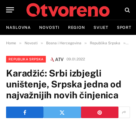
NASLOVNA
NOVOSTI
REGION
SVIJET
SPORT
»
»
»
»
Home
Novosti
Bosna i Hercegovina
Republika Srpska
Kara
09.01.2022
REPUBLIKA SRPSKA
Karadžić: Srbi izbjegli
uništenje, Srpska jedna od
najvažnijih novih činjenica