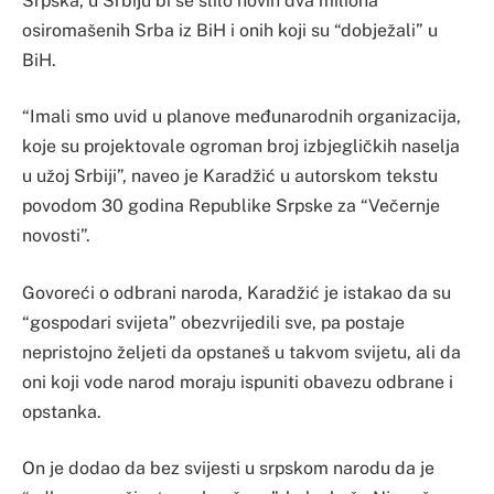
Srpska, u Srbiju bi se slilo novih dva miliona
osiromašenih Srba iz BiH i onih koji su “dobježali” u
BiH.
“Imali smo uvid u planove međunarodnih organizacija,
koje su projektovale ogroman broj izbjegličkih naselja
u užoj Srbiji”, naveo je Karadžić u autorskom tekstu
povodom 30 godina Republike Srpske za “Večernje
novosti”.
Govoreći o odbrani naroda, Karadžić je istakao da su
“gospodari svijeta” obezvrijedili sve, pa postaje
nepristojno željeti da opstaneš u takvom svijetu, ali da
oni koji vode narod moraju ispuniti obavezu odbrane i
opstanka.
On je dodao da bez svijesti u srpskom narodu da je