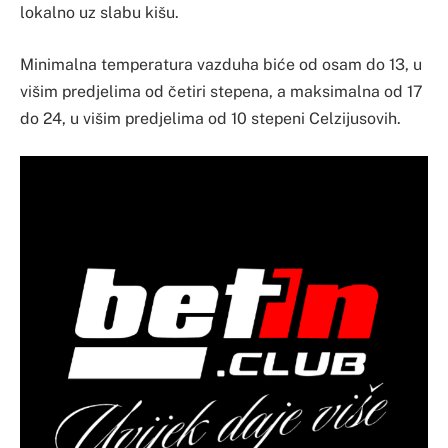
lokalno uz slabu kišu.
Minimalna temperatura vazduha biće od osam do 13, u
višim predjelima od četiri stepena, a maksimalna od 17
do 24, u višim predjelima od 10 stepeni Celzijusovih.