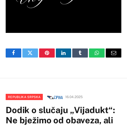
Facebook
Twitter
Pinterest
LinkedIn
Tumblr
WhatsApp
Email
16.04.2025
REPUBLIKA SRPSKA
Dodik o slučaju „Vijadukt“:
Ne bježimo od obaveza, ali