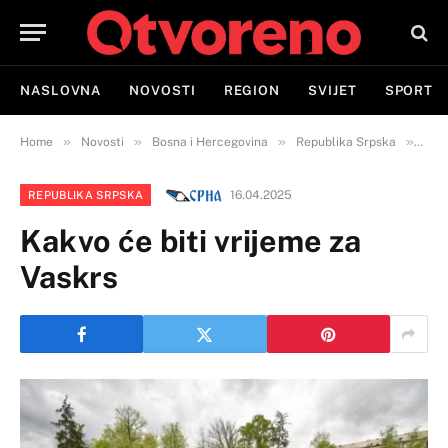
NASLOVNA
NOVOSTI
REGION
SVIJET
SPORT
»
»
»
»
Home
Novosti
Bosna i Hercegovina
Republika Srpska
Kakv
16.04.2025
REPUBLIKA SRPSKA
Kakvo će biti vrijeme za
Vaskrs