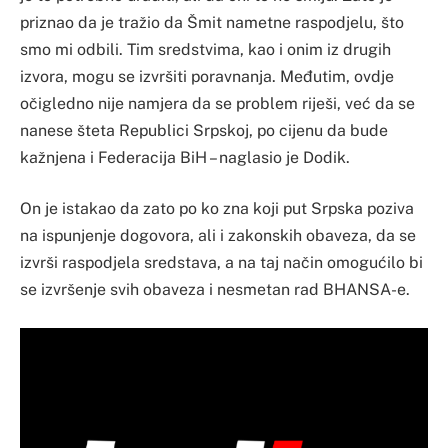
priznao da je tražio da Šmit nametne raspodjelu, što
smo mi odbili. Tim sredstvima, kao i onim iz drugih
izvora, mogu se izvršiti poravnanja. Međutim, ovdje
očigledno nije namjera da se problem riješi, već da se
nanese šteta Republici Srpskoj, po cijenu da bude
kažnjena i Federacija BiH – naglasio je Dodik.
On je istakao da zato po ko zna koji put Srpska poziva
na ispunjenje dogovora, ali i zakonskih obaveza, da se
izvrši raspodjela sredstava, a na taj način omogućilo bi
se izvršenje svih obaveza i nesmetan rad BHANSA-e.