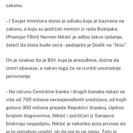
zakonu.
– I Savjet ministara donio je odluku koja je bazirana na
zakonu, a koju su podržali ministri iz reda Bošnjaka.
(Premijer FBiH) Nermin Nikšić je odbio takvo rješenje,
želeći da šteta bude veća – podsjetio je Dodik na “Iksu”.
On je istakao da je BiH, koja je presuđena, dužna da
izmiri obaveze, a nakon toga će se izvršiti unutrašnje
poravnanje.
– Na računu Centralne banke i drugih banaka nalazi se
više od 700 miliona neraspoređenih sredstava, od kojih
gotovo 300 miliona pripada Republici Srpskoj. Uprkos
brojnim dogovorima, Nikšić i političari iz Sarajeva
blokiraju raspodjelu. Nikšić je nekoliko puta priznao da
je to potrebno uraditi, ali da oni to ne smiju. Zato je