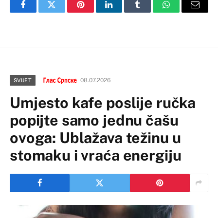
Facebook
Twitter
Pinterest
LinkedIn
Tumblr
WhatsApp
Email
08.07.2026
SVIJET
Umjesto kafe poslije ručka
popijte samo jednu čašu
ovoga: Ublažava težinu u
stomaku i vraća energiju