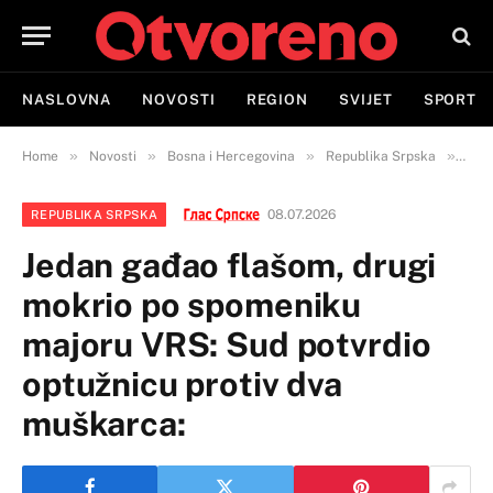
NASLOVNA
NOVOSTI
REGION
SVIJET
SPORT
»
»
»
»
Home
Novosti
Bosna i Hercegovina
Republika Srpska
Jeda
08.07.2026
REPUBLIKA SRPSKA
Jedan gađao flašom, drugi
mokrio po spomeniku
majoru VRS: Sud potvrdio
optužnicu protiv dva
muškarca: