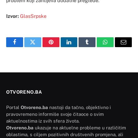
problem koji zahtijeva dodatne preglede.
Izvor:
GlasSrpske
Facebook
Twitter
Pinterest
LinkedIn
Tumblr
WhatsApp
Email
OTVORENO.BA
Portal
Otvoreno.ba
nastoji da tačno, objektivno i
pravovremeno informiše svoje čitaoce o svim
aktuelnostima iz svih sfera života.
Otvoreno.ba
ukazuje na aktuelne probleme u različitim
oblastima, s ciljem pozitivnih društvenih promjena, ali