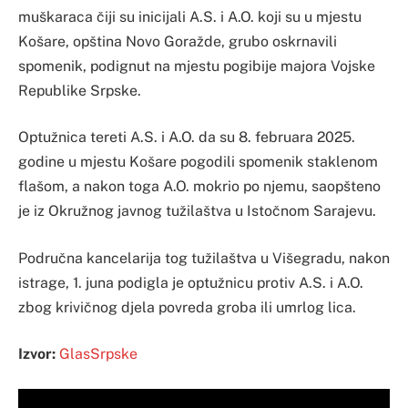
muškaraca čiji su inicijali A.S. i A.O. koji su u mjestu
Košare, opština Novo Goražde, grubo oskrnavili
spomenik, podignut na mjestu pogibije majora Vojske
Republike Srpske.
Optužnica tereti A.S. i A.O. da su 8. februara 2025.
godine u mjestu Košare pogodili spomenik staklenom
flašom, a nakon toga A.O. mokrio po njemu, saopšteno
je iz Okružnog javnog tužilaštva u Istočnom Sarajevu.
Područna kancelarija tog tužilaštva u Višegradu, nakon
istrage, 1. juna podigla je optužnicu protiv A.S. i A.O.
zbog krivičnog djela povreda groba ili umrlog lica.
Izvor:
GlasSrpske