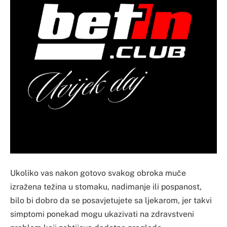
Ukoliko vas nakon gotovo svakog obroka muče
izražena težina u stomaku, nadimanje ili pospanost,
bilo bi dobro da se posavjetujete sa ljekarom, jer takvi
simptomi ponekad mogu ukazivati na zdravstveni