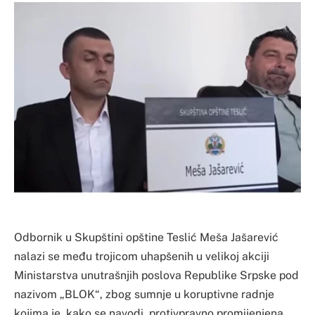
Odbornik u Skupštini opštine Teslić Meša Jašarević
nalazi se među trojicom uhapšenih u velikoj akciji
Ministarstva unutrašnjih poslova Republike Srpske pod
nazivom „BLOK“, zbog sumnje u koruptivne radnje
kojima je, kako se navodi, protivpravno promijenjena