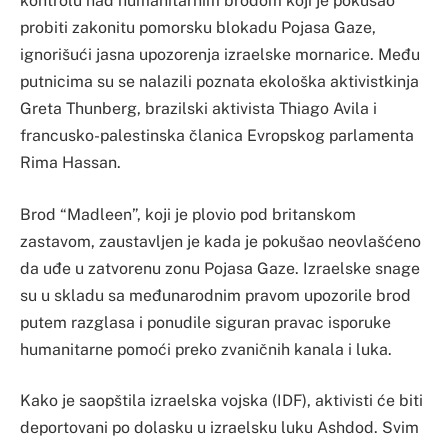
kontrolu nad humanitarnim brodom koji je pokušao
probiti zakonitu pomorsku blokadu Pojasa Gaze,
ignorišući jasna upozorenja izraelske mornarice. Među
putnicima su se nalazili poznata ekološka aktivistkinja
Greta Thunberg, brazilski aktivista Thiago Avila i
francusko-palestinska članica Evropskog parlamenta
Rima Hassan.
Brod “Madleen”, koji je plovio pod britanskom
zastavom, zaustavljen je kada je pokušao neovlašćeno
da uđe u zatvorenu zonu Pojasa Gaze. Izraelske snage
su u skladu sa međunarodnim pravom upozorile brod
putem razglasa i ponudile siguran pravac isporuke
humanitarne pomoći preko zvaničnih kanala i luka.
Kako je saopštila izraelska vojska (IDF), aktivisti će biti
deportovani po dolasku u izraelsku luku Ashdod. Svim