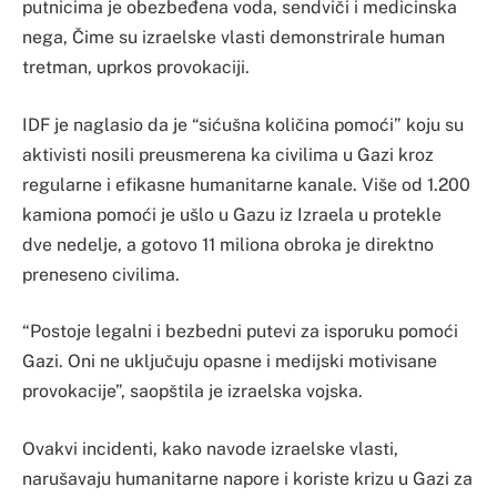
putnicima je obezbeđena voda, sendviči i medicinska
nega, Čime su izraelske vlasti demonstrirale human
tretman, uprkos provokaciji.
IDF je naglasio da je “sićušna količina pomoći” koju su
aktivisti nosili preusmerena ka civilima u Gazi kroz
regularne i efikasne humanitarne kanale. Više od 1.200
kamiona pomoći je ušlo u Gazu iz Izraela u protekle
dve nedelje, a gotovo 11 miliona obroka je direktno
preneseno civilima.
“Postoje legalni i bezbedni putevi za isporuku pomoći
Gazi. Oni ne uključuju opasne i medijski motivisane
provokacije”, saopštila je izraelska vojska.
Ovakvi incidenti, kako navode izraelske vlasti,
narušavaju humanitarne napore i koriste krizu u Gazi za