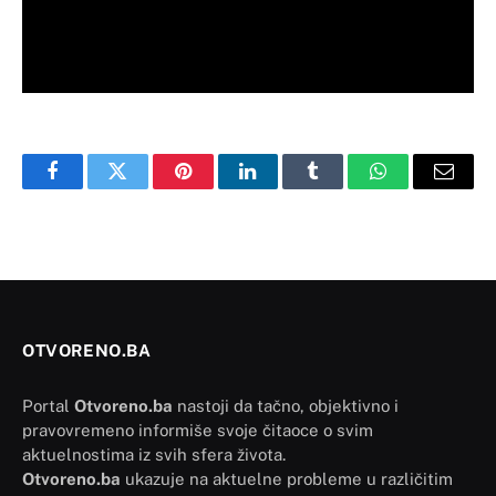
Facebook
Twitter
Pinterest
LinkedIn
Tumblr
WhatsApp
Email
OTVORENO.BA
Portal
Otvoreno.ba
nastoji da tačno, objektivno i
pravovremeno informiše svoje čitaoce o svim
aktuelnostima iz svih sfera života.
Otvoreno.ba
ukazuje na aktuelne probleme u različitim