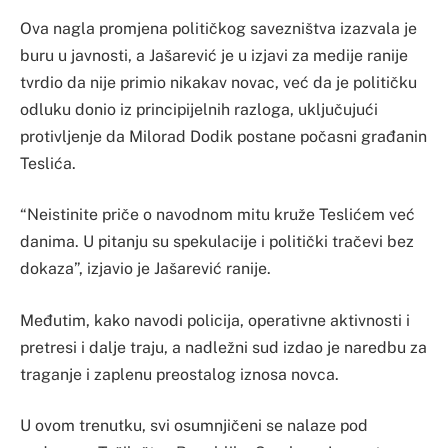
Ova nagla promjena političkog savezništva izazvala je
buru u javnosti, a Jašarević je u izjavi za medije ranije
tvrdio da nije primio nikakav novac, već da je političku
odluku donio iz principijelnih razloga, uključujući
protivljenje da Milorad Dodik postane počasni građanin
Teslića.
“Neistinite priče o navodnom mitu kruže Teslićem već
danima. U pitanju su spekulacije i politički tračevi bez
dokaza”, izjavio je Jašarević ranije.
Međutim, kako navodi policija, operativne aktivnosti i
pretresi i dalje traju, a nadležni sud izdao je naredbu za
traganje i zaplenu preostalog iznosa novca.
U ovom trenutku, svi osumnjičeni se nalaze pod