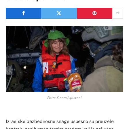
Foto: X.com / @Israel
Izraelske bezbednosne snage uspešno su preuzele