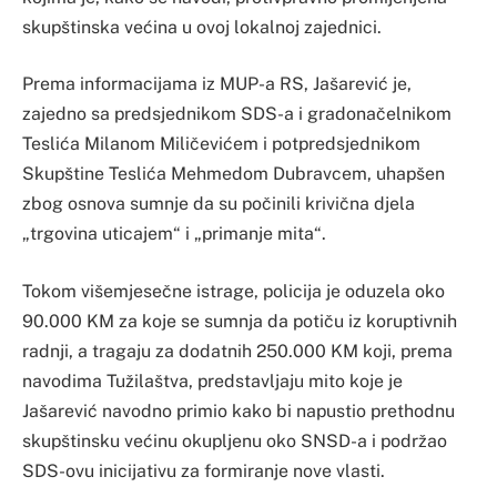
skupštinska većina u ovoj lokalnoj zajednici.
Prema informacijama iz MUP-a RS, Jašarević je,
zajedno sa predsjednikom SDS-a i gradonačelnikom
Teslića Milanom Miličevićem i potpredsjednikom
Skupštine Teslića Mehmedom Dubravcem, uhapšen
zbog osnova sumnje da su počinili krivična djela
„trgovina uticajem“ i „primanje mita“.
Tokom višemjesečne istrage, policija je oduzela oko
90.000 KM za koje se sumnja da potiču iz koruptivnih
radnji, a tragaju za dodatnih 250.000 KM koji, prema
navodima Tužilaštva, predstavljaju mito koje je
Jašarević navodno primio kako bi napustio prethodnu
skupštinsku većinu okupljenu oko SNSD-a i podržao
SDS-ovu inicijativu za formiranje nove vlasti.