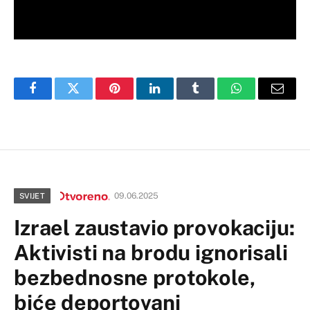
Facebook
Twitter
Pinterest
LinkedIn
Tumblr
WhatsApp
Email
09.06.2025
SVIJET
Izrael zaustavio provokaciju:
Aktivisti na brodu ignorisali
bezbednosne protokole,
biće deportovani