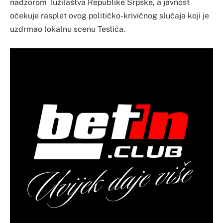
nadzorom Tužilaštva Republike Srpske, a javnost
očekuje rasplet ovog političko-krivičnog slučaja koji je
uzdrmao lokalnu scenu Teslića.