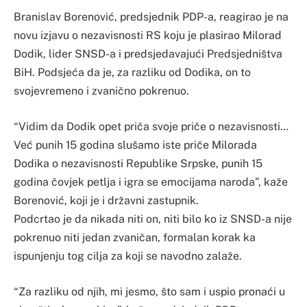
Branislav Borenović, predsjednik PDP-a, reagirao je na
novu izjavu o nezavisnosti RS koju je plasirao Milorad
Dodik, lider SNSD-a i predsjedavajući Predsjedništva
BiH. Podsjeća da je, za razliku od Dodika, on to
svojevremeno i zvanično pokrenuo.
“Vidim da Dodik opet priča svoje priče o nezavisnosti…
Već punih 15 godina slušamo iste priče Milorada
Dodika o nezavisnosti Republike Srpske, punih 15
godina čovjek petlja i igra se emocijama naroda”, kaže
Borenović, koji je i državni zastupnik.
Podcrtao je da nikada niti on, niti bilo ko iz SNSD-a nije
pokrenuo niti jedan zvaničan, formalan korak ka
ispunjenju tog cilja za koji se navodno zalaže.
“Za razliku od njih, mi jesmo, što sam i uspio pronaći u