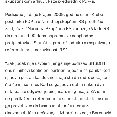
skupštinskom arhivu”, kaže predsjednik PDP-a.
Podsjetio je da je krajem 2009. godine u ime Kluba
poslanika PDP-a u Narodnoj skupštini RS predložio
zaključak: “Narodna Skupština RS zadužuje Vladu RS
da u roku od 90 dana pripremi sve neophodne
pretpostavke i Skupštini predloži odluku o raspisivanju
referenduma o nezavisnosti RS”.
“Zaključak nije usvojen, jer ga nije podržao SNSD! Ni
oni, ni njihovi koalicioni partneri. Sjećam se panike kod
njihovih poslanika, dok ne znaju šta da rade, čekajući
šta će im šef reći. Kad su ga jedva dobili nakon dva
sata pauze odgovor je bio jasan: ne glasajte ZA jer mi
ne predlažemo referendum o samostalnosti da bismo
ga proveli već da bismo imali priču i temu za
dnevnopolitička dešavanja i izbore”, naveo je Borenović