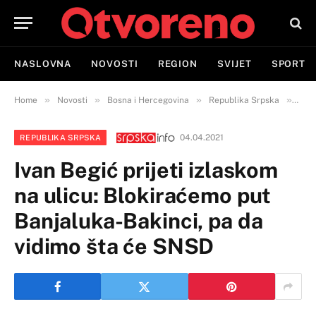
NASLOVNA
NOVOSTI
REGION
SVIJET
SPORT
»
»
»
»
Home
Novosti
Bosna i Hercegovina
Republika Srpska
Ivan
04.04.2021
REPUBLIKA SRPSKA
Ivan Begić prijeti izlaskom
na ulicu: Blokiraćemo put
Banjaluka-Bakinci, pa da
vidimo šta će SNSD