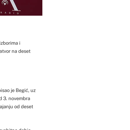
izborima i
atvor na deset
pisao je Begić, uz
od 3. novembra
ajanju od deset