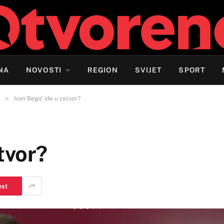
NA
NOVOSTI
REGION
SVIJET
SPORT
»
Ivan Begić ide u zatvor?
tvor?
est