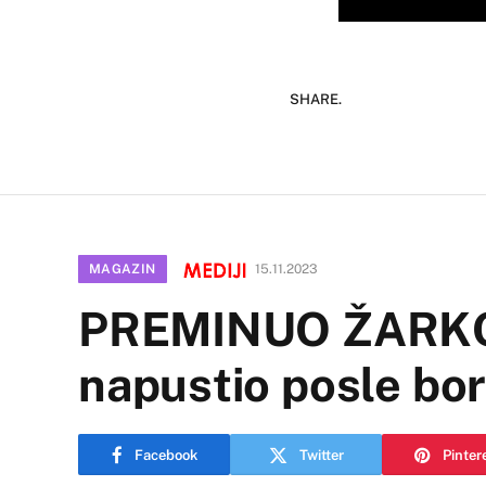
SHARE.
MAGAZIN
15.11.2023
PREMINUO ŽARKO
napustio posle bo
Facebook
Twitter
Pinter