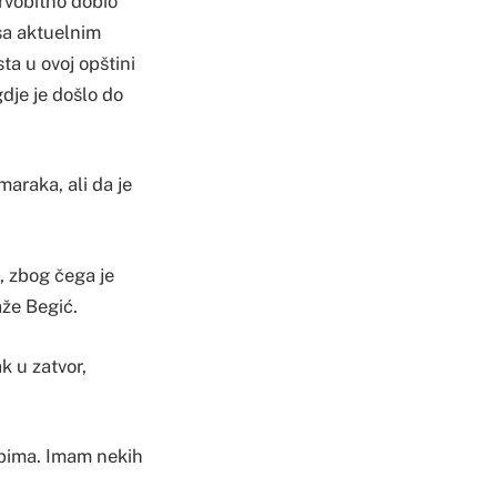
rvobitno dobio
sa aktuelnim
a u ovoj opštini
je je došlo do
araka, ali da je
, zbog čega je
že Begić.
ak u zatvor,
cipima. Imam nekih