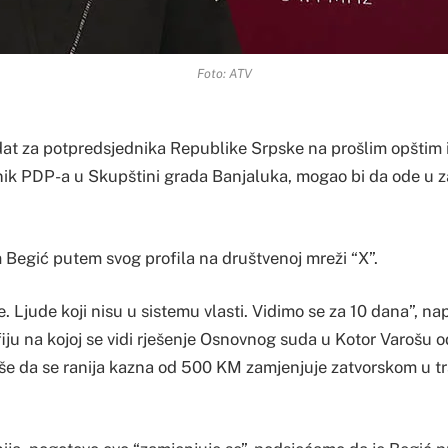
Foto: ATV
dat za potpredsjednika Republike Srpske na prošlim opštim 
ik PDP-a u Skupštini grada Banjaluka, mogao bi da ode u z
m Begić putem svog profila na društvenoj mreži “X”.
de. Ljude koji nisu u sistemu vlasti. Vidimo se za 10 dana”, na
fiju na kojoj se vidi rješenje Osnovnog suda u Kotor Varošu 
še da se ranija kazna od 500 KM zamjenjuje zatvorskom u tr