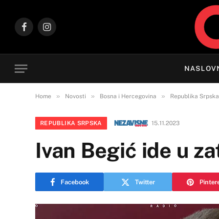
Facebook
Instagram
NASLOV
»
»
»
Home
Novosti
Bosna i Hercegovina
Republika Srpska
REPUBLIKA SRPSKA
15.11.2023
Ivan Begić ide u za
Facebook
Twitter
Pinter