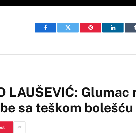
Facebook
Twitter
Pinterest
LinkedIn
 LAUŠEVIĆ: Glumac 
rbe sa teškom bolešću
est