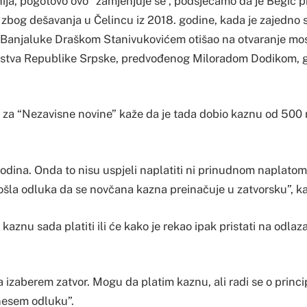
nija, pogotovo ovo “zamjenjuje se”, podsjećamo da je Begić p
bog dešavanja u Čelincu iz 2018. godine, kada je zajedno 
anjaluke Draškom Stanivukovićem otišao na otvaranje most
stva Republike Srpske, predvođenog Miloradom Dodikom, gd
 za “Nezavisne novine” kaže da je tada dobio kaznu od 500 m
godina. Onda to nisu uspjeli naplatiti ni prinudnom naplatom
šla odluka da se novčana kazna preinačuje u zatvorsku”, ka
 kaznu sada platiti ili će kako je rekao ipak pristati na odlaz
da izaberem zatvor. Mogu da platim kaznu, ali radi se o prin
esem odluku”.