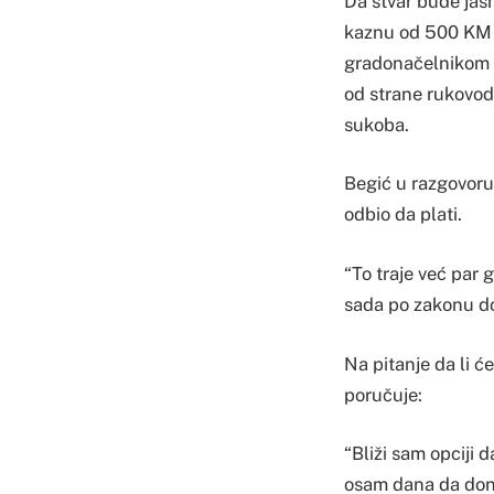
Da stvar bude jas
kaznu od 500 KM z
gradonačelnikom B
od strane rukovod
sukoba.
Begić u razgovoru
odbio da plati.
“To traje već par 
sada po zakonu do
Na pitanje da li će
poručuje:
“Bliži sam opciji 
osam dana da don