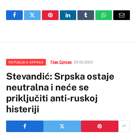
Facebook
Twitter
Pinterest
LinkedIn
Tumblr
WhatsApp
Email
22.02.2023
REPUBLIKA SRPSKA
Stevandić: Srpska ostaje
neutralna i neće se
priključiti anti-ruskoj
histeriji