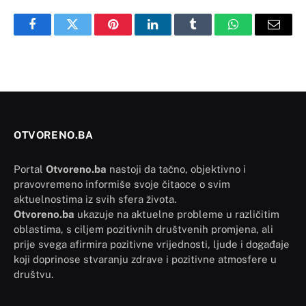
Facebook
Twitter
Pinterest
LinkedIn
Tumblr
WhatsApp
Email
OTVORENO.BA
Portal
Otvoreno.ba
nastoji da tačno, objektivno i
pravovremeno informiše svoje čitaoce o svim
aktuelnostima iz svih sfera života.
Otvoreno.ba
ukazuje na aktuelne probleme u različitim
oblastima, s ciljem pozitivnih društvenih promjena, ali
prije svega afirmira pozitivne vrijednosti, ljude i događaje
koji doprinose stvaranju zdrave i pozitivne atmosfere u
društvu.