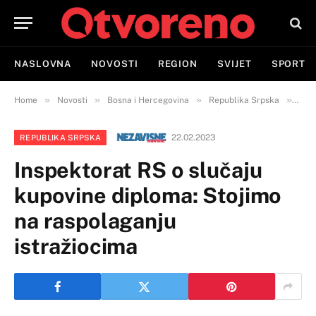
NASLOVNA
NOVOSTI
REGION
SVIJET
SPORT
»
»
»
»
Home
Novosti
Bosna i Hercegovina
Republika Srpska
Insp
22.02.2023
REPUBLIKA SRPSKA
Inspektorat RS o slučaju
kupovine diploma: Stojimo
na raspolaganju
istražiocima