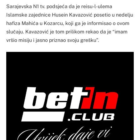
Sarajevska N1 tv. podsjeća da je reisu-l-ulema
Islamske zajednice Husein Kavazović posetio u nedelju
hafiza Mahića u Kozarcu, koji ga je informisao o ovom
slučaju. Kavazović je tom prilikom rekao da je “imam
vršio misiju i jasno priznao svoju grešku”.