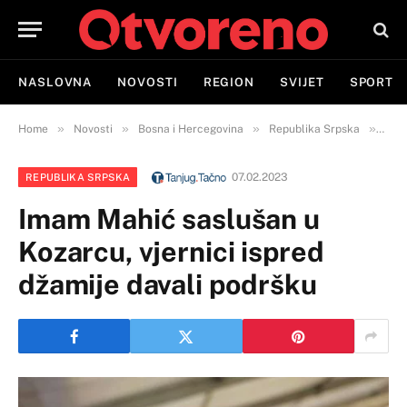
NASLOVNA
NOVOSTI
REGION
SVIJET
SPORT
»
»
»
»
Home
Novosti
Bosna i Hercegovina
Republika Srpska
Imam
07.02.2023
REPUBLIKA SRPSKA
Imam Mahić saslušan u
Kozarcu, vjernici ispred
džamije davali podršku