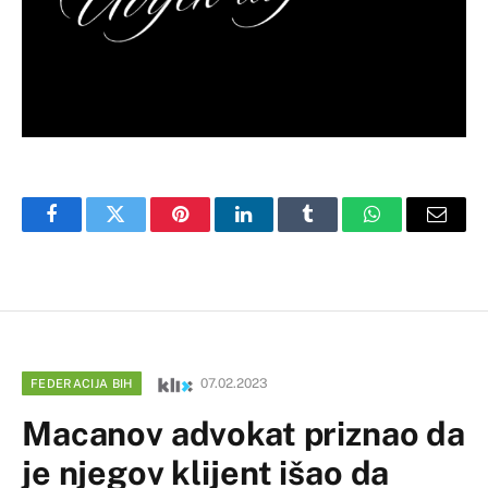
Facebook
Twitter
Pinterest
LinkedIn
Tumblr
WhatsApp
Email
07.02.2023
FEDERACIJA BIH
Macanov advokat priznao da
je njegov klijent išao da