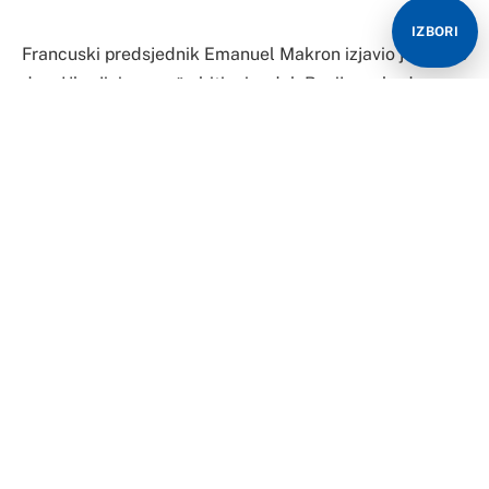
IZBORI
Francuski predsjednik Emanuel Makron izjavio je danas
da u Ukrajini ne može biti mira dok Rusija ne bude
poražena. Makron je, na Minhenskoj bezbednosnoj
konferenciji, rekao da još nije došao čas dijaloga, jer je
Rusija izabrala rat i odlučila da gađa civilnu
infrastrukturu i počini ratne zločine, prenio je Gardijan.
Makron je ocijenio da napad Rusije mora da propadne i
pozvao saveznike da povećaju vojnu pomoć Ukrajini.
“Jedinstvo i odlučnost su važni da bi se Ukrajini pružila
sredstva da se vrati za pregovarački sto na prihvatljiv
način i da radi na dugoročnom miru pod uslovima za
koje su se Ukrajinci odlučili”, istakao je Makron.
Makron je govoreći o plaćeničkoj grupi “Vagner” rekao