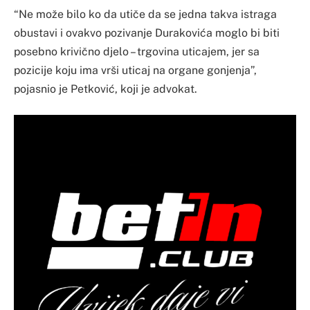
“Ne može bilo ko da utiče da se jedna takva istraga
obustavi i ovakvo pozivanje Durakovića moglo bi biti
posebno krivično djelo – trgovina uticajem, jer sa
pozicije koju ima vrši uticaj na organe gonjenja”,
pojasnio je Petković, koji je advokat.