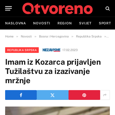
NASLOVNA
NOVOSTI
REGION
SVIJET
SPORT
»
»
»
»
Home
Novosti
Bosna i Hercegovina
Republika Srpska
Imam
17.02.2023
REPUBLIKA SRPSKA
Imam iz Kozarca prijavljen
Tužilaštvu za izazivanje
mržnje