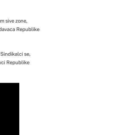
om sive zone,
odavaca Republike
 Sindikalci se,
avci Republike