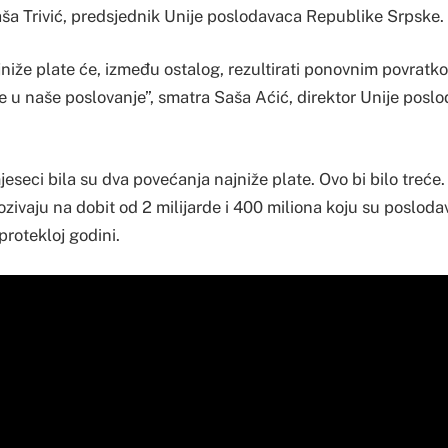
 Saša Trivić, predsjednik Unije poslodavaca Republike Srpske.
niže plate će, između ostalog, rezultirati ponovnim povratk
 u naše poslovanje”, smatra Saša Aćić, direktor Unije posl
jeseci bila su dva povećanja najniže plate. Ovo bi bilo treće.
zivaju na dobit od 2 milijarde i 400 miliona koju su poslod
protekloj godini.