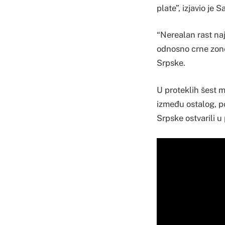
plate”, izjavio je
“Nerealan rast naj
odnosno crne zone
Srpske.
U proteklih šest m
između ostalog, po
Srpske ostvarili u 