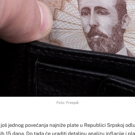
Foto: Freepik
 još jednog povećanja najniže plate u Republici Srpskoj odl
ih 15 dana. Do tada će uraditi detaljnu analizu inflacije i pl