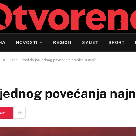
NA
NOVOSTI
REGION
SVIJET
SPORT
»
Hoće li doći do još jednog povećanja najniže plate?
š jednog povećanja najn
est