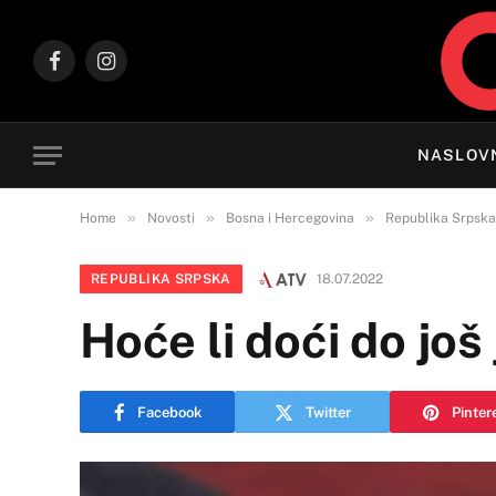
Facebook
Instagram
NASLOV
»
»
»
Home
Novosti
Bosna i Hercegovina
Republika Srpska
REPUBLIKA SRPSKA
18.07.2022
Hoće li doći do jo
Facebook
Twitter
Pinter