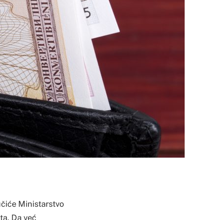
učiće Ministarstvo
ata. Da već