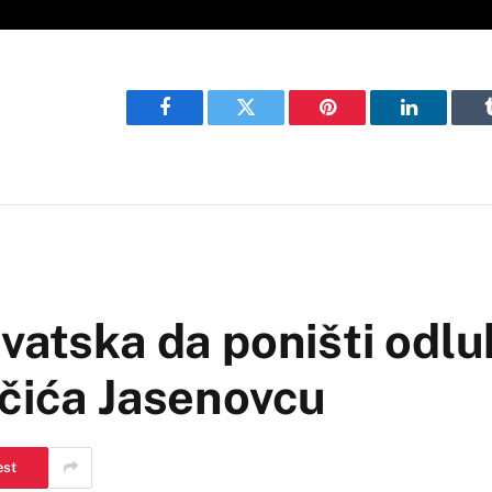
Facebook
Twitter
Pinterest
LinkedIn
vatska da poništi odlu
učića Jasenovcu
est