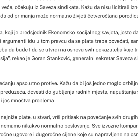
eća, očekuju iz Saveza sindikata. Kažu da nisu licitirali i
ilj da od primanja može normalno živjeti četveročlana porodic
a, koji je predsjednik Ekonomsko-socijalnog savjeta, jeste da
vi argumenti idu u tom pravcu da se plata treba povećati, sa
reba da bude I da se utvrdi na osnovu svih pokazatelja koje t
sija”, rekao je Goran Stanković, generalni sekretar Saveza s
.
ćanju apsolutno protive. Kažu da bi još jedno moglo ozbiljn
preduzeća, dovesti do gubljenja radnih mjesta, napuštanja s
i još mnoštva problema.
ajniže plate, u stvari, vrši pritisak na povećanje svih drugih
še nemamo nikakvo normalno poslovanje. Sve izvozne kompan
čne ugovore i dugoročne cijene koje su napravljene na os