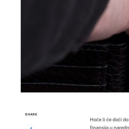
SHARE
Hoće li će doći do
finansija u naredn