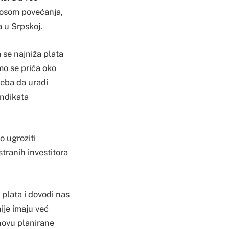
znosom povećanja,
a u Srpskoj.
 se najniža plata
mo se priča oko
reba da uradi
indikata
o ugroziti
tranih investitora
 plata i dovodi nas
ije imaju već
novu planirane