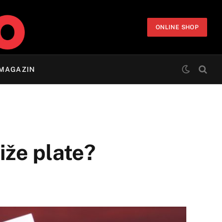
ONLINE SHOP
MAGAZIN
iže plate?