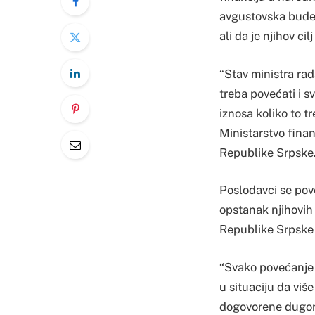
avgustovska bude v
ali da je njihov c
“Stav ministra rad
treba povećati i s
iznosa koliko to t
Ministarstvo finan
Republike Srpske
Poslodavci se pove
opstanak njihovih 
Republike Srpske 
“Svako povećanje n
u situaciju da vi
dogovorene dugoro