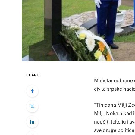
SHARE
Ministar odbrane 
civila srpske naci
“Tih dana Milji Ze
Milji. Neka nikad 
naučiti lekciju i s
sve druge političa