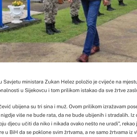
u Savjetu ministara Zukan Helez položio je cvijeće na mjest
onalnosti u Sijekovcu i tom prilikom istakao da sve žrtve zas
čević ubijena su tri sina i muž. Ovom prilikom izražavam po
i nigdje više ne bude rata, da ne bude ubijenih i stradalih. 
voju djecu učiti da niko i nikada ovako nešto ne uradi”, rekao 
re u BiH da se poklone svim žrtvama, a ne samo žrtvama iz v