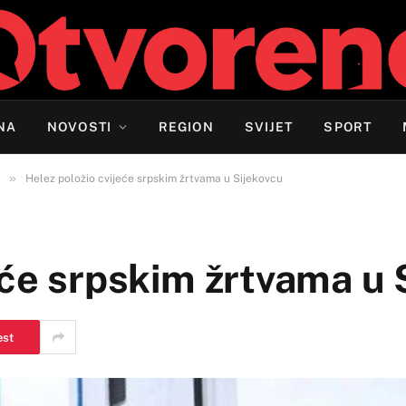
NA
NOVOSTI
REGION
SVIJET
SPORT
»
Helez položio cvijeće srpskim žrtvama u Sijekovcu
eće srpskim žrtvama u 
est