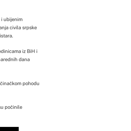
 i ubijenim
anja civila srpske
istara.
dinicama iz BiH i
 narednih dana
 zločinačkom pohodu
su počinile