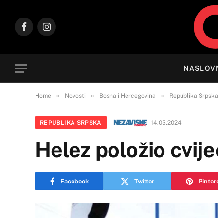
Facebook
Instagram
NASLOV
»
»
»
Home
Novosti
Bosna i Hercegovina
Republika Srpska
REPUBLIKA SRPSKA
14.05.2024
Helez položio cvij
Facebook
Twitter
Pinter