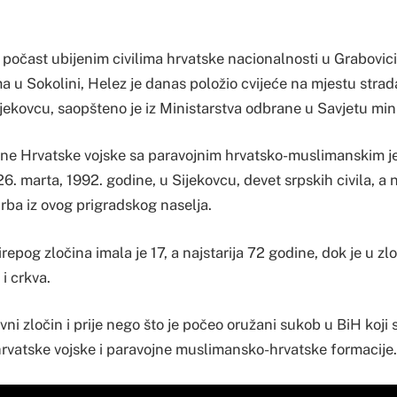
počast ubijenim civilima hrvatske nacionalnosti u Grabovici
a u Sokolini, Helez je danas položio cvijeće na mjestu strad
jekovcu, saopšteno je iz Ministarstva odbrane u Savjetu min
rne Hrvatske vojske sa paravojnim hrvatsko-muslimanskim je
26. marta, 1992. godine, u Sijekovcu, devet srpskih civila, a
Srba iz ovog prigradskog naselja.
repog zločina imala je 17, a najstarija 72 godine, dok je u
i crkva.
ovni zločin i prije nego što je počeo oružani sukob u BiH koji 
rvatske vojske i paravojne muslimansko-hrvatske formacije.