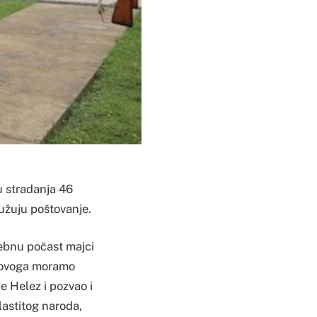
u stradanja 46
lužuju poštovanje.
sebnu počast majci
Iz ovoga moramo
je Helez i pozvao i
lastitog naroda,