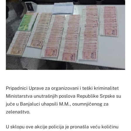
Pripadnici Uprave za organizovani i teški kriminalitet
Ministarstva unutrašnjih poslova Republike Srpske su
juče u Banjaluci uhapsili M.M., osumnjičenog za
zelenaštvo.
U sklopu ove akcije policija je pronašla veću količinu