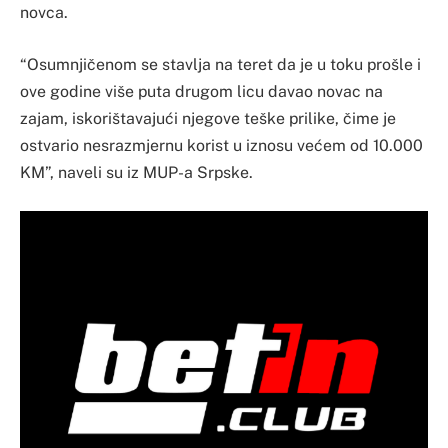
novca.
“Osumnjičenom se stavlja na teret da je u toku prošle i
ove godine više puta drugom licu davao novac na
zajam, iskorištavajući njegove teške prilike, čime je
ostvario nesrazmjernu korist u iznosu većem od 10.000
KM”, naveli su iz MUP-a Srpske.