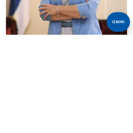
IZBORI
Srpski član i predsjedavajuća Predsjedništva BiH
Željka Cvijanović upitala je ako je BiH uvela sankcije
Rusiji zašto nas onda ubjeđuju da ih trebamo uvesti.
Na pitanje Srne da prokomentariše to što je visoki
predstavnik EU za spoljne poslove i bezbjednosnu
politiku Žozep Borelj pohvalio BiH što je “osudila
agresiju i uskladila se sa sankcijama EU bez presedana
protiv ruskog rukovodstva i njene ratne ekonomije,