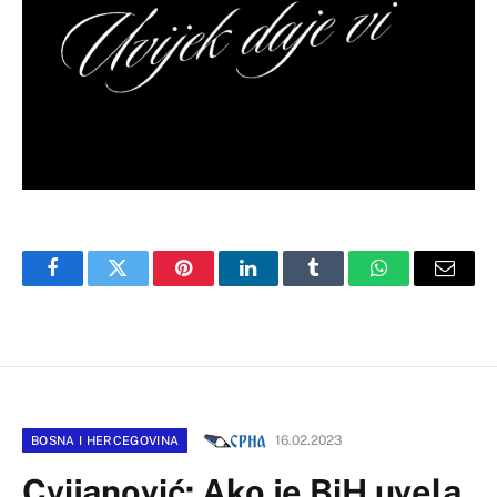
Facebook
Twitter
Pinterest
LinkedIn
Tumblr
WhatsApp
Email
16.02.2023
BOSNA I HERCEGOVINA
Cvijanović: Ako je BiH uvela