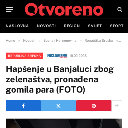
NASLOVNA
NOVOSTI
REGION
SVIJET
SPORT
»
»
»
»
Home
Novosti
Bosna i Hercegovina
Republika Srpska
Hapš
16.02.2023
REPUBLIKA SRPSKA
Hapšenje u Banjaluci zbog
zelenaštva, pronađena
gomila para (FOTO)