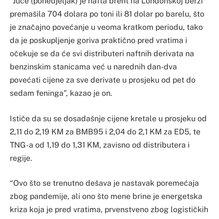
“Juče (ponedjeljak) je nafta brent na Londonskoj berzi
premašila 704 dolara po toni ili 81 dolar po barelu, što
je značajno povećanje u veoma kratkom periodu, tako
da je poskupljenje goriva praktično pred vratima i
očekuje se da će svi distributeri naftnih derivata na
benzinskim stanicama već u narednih dan-dva
povećati cijene za sve derivate u prosjeku od pet do
sedam feninga”, kazao je on.
Ističe da su se dosadašnje cijene kretale u prosjeku od
2,11 do 2,19 KM za BMB95 i 2,04 do 2,1 KM za ED5, te
TNG-a od 1,19 do 1,31 KM, zavisno od distributera i
regije.
“Ovo što se trenutno dešava je nastavak poremećaja
zbog pandemije, ali ono što mene brine je energetska
kriza koja je pred vratima, prvenstveno zbog logističkih