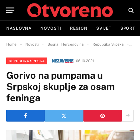
NASLOVNA
NOVOSTI
REGION
SVIJET
SPORT
»
»
»
»
Home
Novosti
Bosna i Hercegovina
Republika Srpska
Gor
06.10.2021
REPUBLIKA SRPSKA
Gorivo na pumpama u
Srpskoj skuplje za osam
feninga