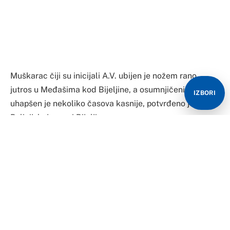
Muškarac čiji su inicijali A.V. ubijen je nožem rano
jutros u Međašima kod Bijeljine, a osumnjičeni D.LJ.
IZBORI
uhapšen je nekoliko časova kasnije, potvrđeno je u
Policijskoj upravi Bijeljina.