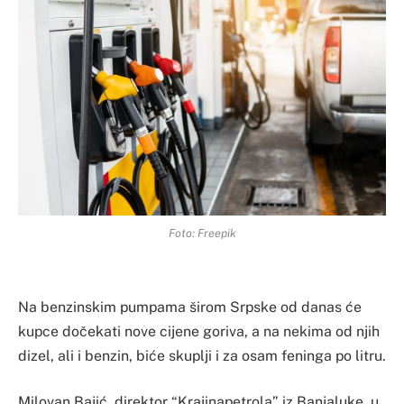
Foto: Freepik
Na benzinskim pumpama širom Srpske od danas će
kupce dočekati nove cijene goriva, a na nekima od njih
dizel, ali i benzin, biće skuplji i za osam feninga po litru.
Milovan Bajić, direktor “Krajinapetrola” iz Banjaluke, u