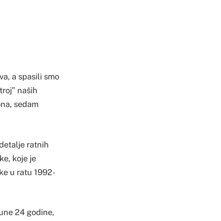
a, a spasili smo
troj” naših
iona, sedam
detalje ratnih
e, koje je
ke u ratu 1992-
pune 24 godine,