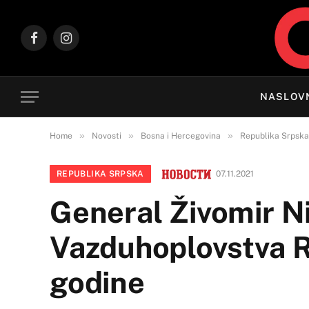
Facebook
Instagram
NASLOV
»
»
»
Home
Novosti
Bosna i Hercegovina
Republika Srpska
REPUBLIKA SRPSKA
07.11.2021
General Živomir N
Vazduhoplovstva RS
godine