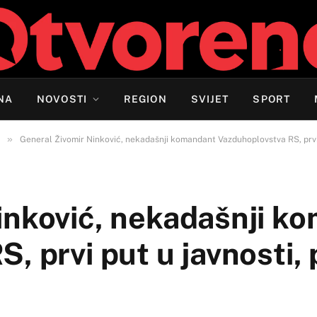
NA
NOVOSTI
REGION
SVIJET
SPORT
»
General Živomir Ninković, nekadašnji komandant Vazduhoplovstva RS, prvi 
inković, nekadašnji k
, prvi put u javnosti,