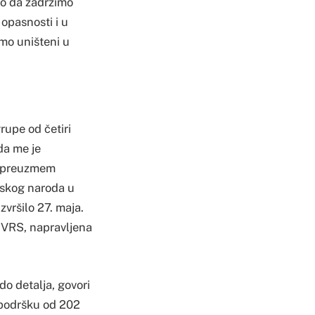
io da zadržimo
opasnosti i u
o uništeni u
rupe od četiri
da me je
a preuzmem
pskog naroda u
zvršilo 27. maja.
 VRS, napravljena
do detalja, govori
 podršku od 202