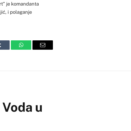
rt” je komandanta
jić, i polaganje
Tumblr
WhatsApp
Email
 Voda u