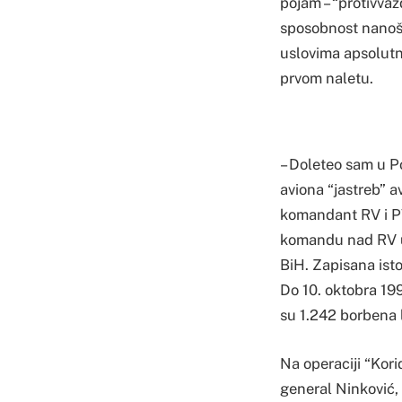
pojam – “protivva
sposobnost nanoše
uslovima apsolut
prvom naletu.
– Doleteo sam u P
aviona “jastreb” a
komandant RV i P
komandu nad RV uz
BiH. Zapisana isto
Do 10. oktobra 19
su 1.242 borbena 
Na operaciji “Kori
general Ninković,