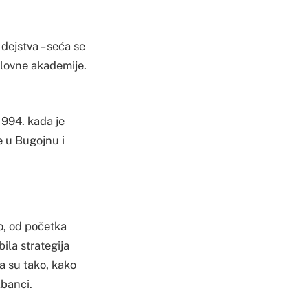
 dejstva – seća se
plovne akademije.
 1994. kada je
e u Bugojnu i
o, od početka
bila strategija
pa su tako, kako
lbanci.