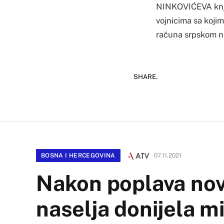
NINKOVIĆEVA knjig
vojnicima sa kojima
računa srpskom na
SHARE.
BOSNA I HERCEGOVINA
07.11.2021
Nakon poplava nov
naselja donijela m