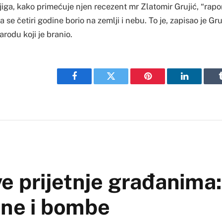
a, kako primećuje njen recezent mr Zlatomir Grujić, “rapo
 se četiri godine borio na zemlji i nebu. To je, zapisao je Gru
rodu koji je branio.
Facebook
Twitter
Pinterest
LinkedIn
e prijetnje građanima:
ine i bombe