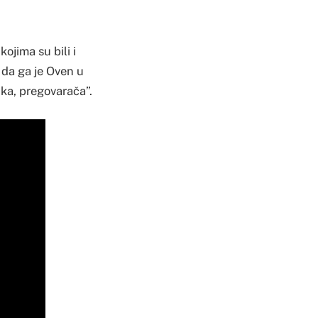
jima su bili i
 da ga je Oven u
ka, pregovarača”.