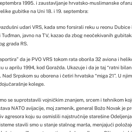
septembra 1995. i zaustavljanje hrvatsko-muslimanske ofanz
velike gubitke na Uni 18. i 19. septembra:
 vazdušni udari VRS, kada smo forsirali reku u reonu Dubice
i Tuđman, javno na TV, kazao da zbog neočekivanih gubita
og grada RS.
aportira” da je PVO VRS tokom rata oborila 32 aviona i hel
u u aprilu 1994, kod Goražda. Ukazuje i da je taj “ratni bilan
 Nad Srpskom su oborena i četiri hrvatska “miga 21”. U njim
 dojučarašnje kolege.
smo se suprotstavili vojničkim znanjem, srcem i tehnikom koj
stava NATO avijacije, moj zamenik, general Božo Novak je p
iv agresora koju su osmislili najstručnije starešine Odeljen
teme stavili smo u stanje stalnog marša, menjajući položaje