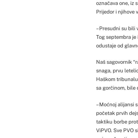
označava one, iz 
Prijedor i njihove 
– Presudni su bili
Tog septembra je 
odustaje od glavn
Naš sagovornik “r
snaga, prvu letelic
Haškom tribunalu.
sa gorčinom, bile
– Moćnoj alijansi 
početak prvih dej
taktiku borbe prot
ViPVO. Sve PVO sis