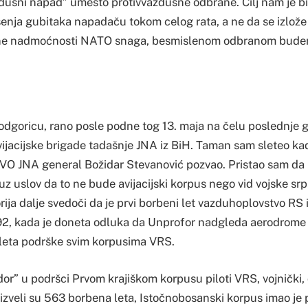
zdušni napad” umesto protivvazdušne odbrane. Cilj nam je b
nja gubitaka napadaču tokom celog rata, a ne da se izlože 
ne nadmoćnosti NATO snaga, besmislenom odbranom budem
odgoricu, rano posle podne tog 13. maja na čelu poslednje g
vijacijske brigade tadašnje JNA iz BiH. Taman sam sleteo ka
VO JNA general Božidar Stevanović pozvao. Pristao sam d
 uslov da to ne bude avijacijski korpus nego vid vojske sr
rija dalje svedoči da je prvi borbeni let vazduhoplovstvo RS i
92, kada je doneta odluka da Unprofor nadgleda aerodrome
leta podrške svim korpusima VRS.
dor” u podršci Prvom krajiškom korpusu piloti VRS, vojnički, 
 izveli su 563 borbena leta, Istočnobosanski korpus imao je