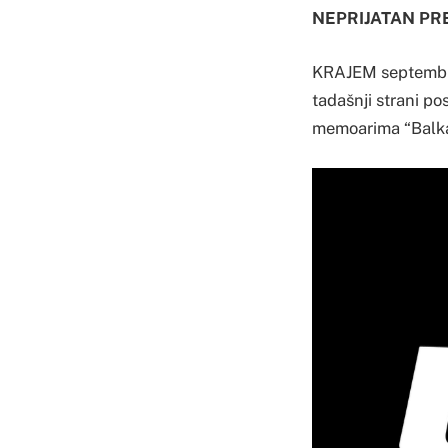
NEPRIJATAN P
KRAJEM septembra 
tadašnji strani po
memoarima “Balkan