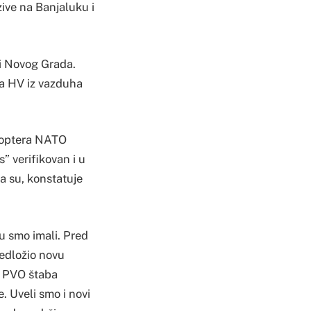
ive na Banjaluku i
 i Novog Grada.
ka HV iz vazduha
ikoptera NATO
s” verifikovan i u
a su, konstatuje
u smo imali. Pred
redložio novu
ja PVO štaba
. Uveli smo i novi