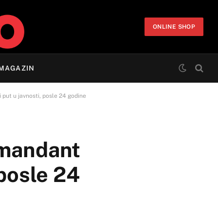
ONLINE SHOP
MAGAZIN
put u javnosti, posle 24 godine
omandant
 posle 24