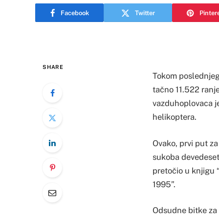
Facebook
Twitter
Pinter
SHARE
Tokom poslednjeg 
tačno 11.522 ranj
vazduhoplovaca je 
helikoptera.
Ovako, prvi put za
sukoba devedesetih
pretočio u knjigu
1995”.
Odsudne bitke za 