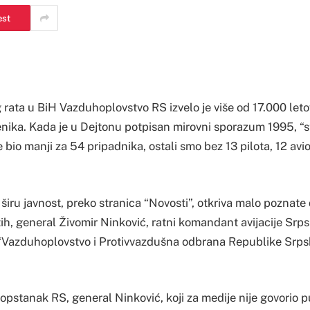
est
rata u BiH Vazduhoplovstvo RS izvelo je više od 17.000 letov
enika. Kada je u Dejtonu potpisan mirovni sporazum 1995, “s
bio manji za 54 pripadnika, ostali smo bez 13 pilota, 12 av
 širu javnost, preko stranica “Novosti”, otkriva malo poznate 
, general Živomir Ninković, ratni komandant avijacije Srpsk
 “Vazduhoplovstvo i Protivvazdušna odbrana Republike Srps
opstanak RS, general Ninković, koji za medije nije govorio 