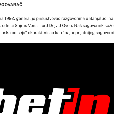
REGOVARAČ
1992. general je prisustvovao razgovorima u Banjaluci na ko
srednici Sajrus Vens i lord Dejvid Oven. Naš sagovornik kaže
ska odiseja” okarakterisao kao “najneprijatnijeg sagovorni