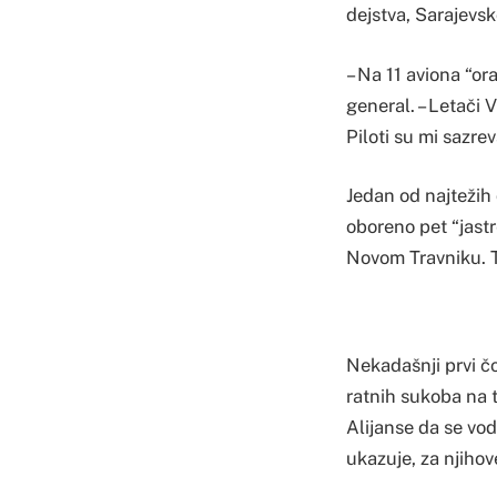
dejstva, Sarajevs
– Na 11 aviona “or
general. – Letači 
Piloti su mi sazre
Jedan od najtežih 
oboreno pet “jastr
Novom Travniku. Ta
Nekadašnji prvi č
ratnih sukoba na t
Alijanse da se vod
ukazuje, za njihov