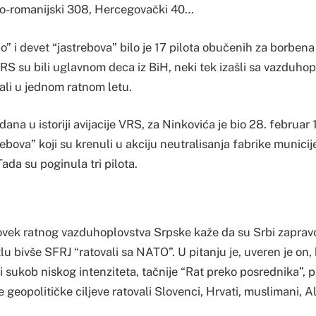
ko-romanijski 308, Hercegovački 40…
ao” i devet “jastrebova” bilo je 17 pilota obučenih za borbena
VRS su bili uglavnom deca iz BiH, neki tek izašli sa vazduho
vali u jednom ratnom letu.
dana u istoriji avijacije VRS, za Ninkovića je bio 28. februar
ebova” koji su krenuli u akciju neutralisanja fabrike municij
da su poginula tri pilota.
ovek ratnog vazduhoplovstva Srpske kaže da su Srbi zaprav
lu bivše SFRJ “ratovali sa NATO”. U pitanju je, uveren je on, 
i sukob niskog intenziteta, tačnije “Rat preko posrednika”, 
e geopolitičke ciljeve ratovali Slovenci, Hrvati, muslimani, A