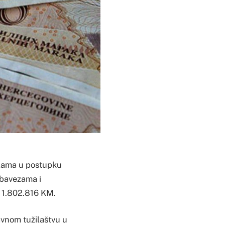
Palama u postupku
obavezama i
” 1.802.816 KM.
avnom tužilaštvu u