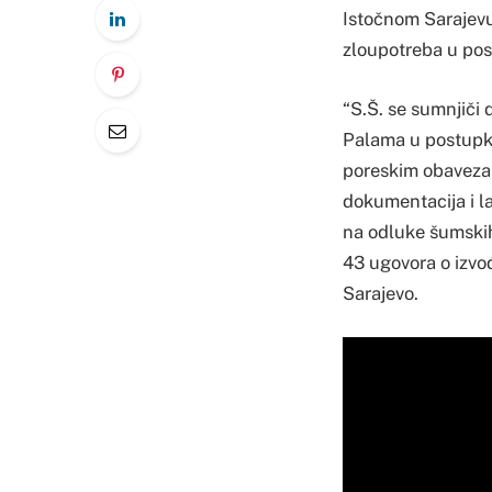
Istočnom Sarajevu 
zloupotreba u post
“S.Š. se sumnjiči 
Palama u postupku
poreskim obavezam
dokumentacija i l
na odluke šumskih
43 ugovora o izvo
Sarajevo.