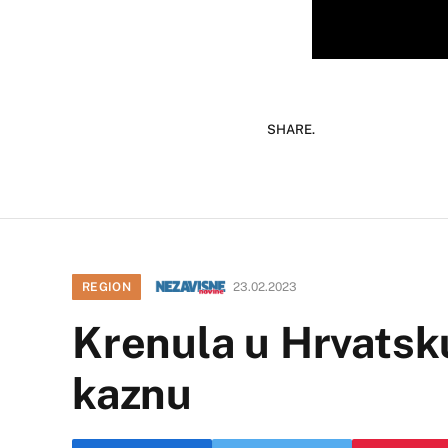
SHARE.
REGION
23.02.2023
Krenula u Hrvatsku
kaznu