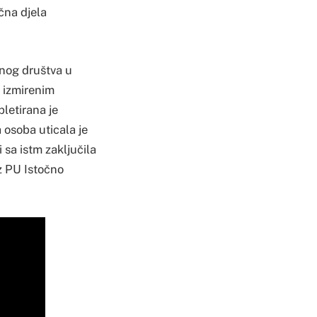
čna djela
dnog društva u
o izmirenim
letirana je
 osoba uticala je
sa istm zaključila
z PU Istočno