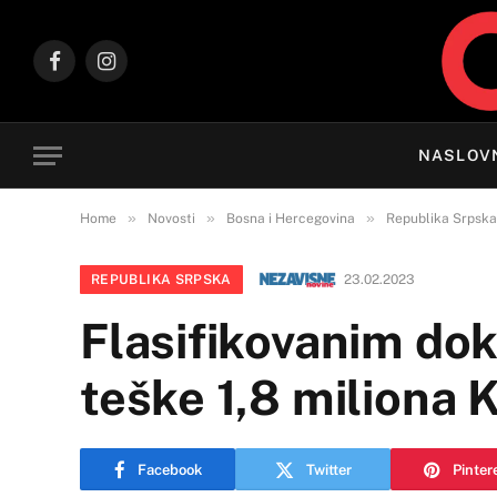
Facebook
Instagram
NASLOV
»
»
»
Home
Novosti
Bosna i Hercegovina
Republika Srpska
REPUBLIKA SRPSKA
23.02.2023
Flasifikovanim do
teške 1,8 miliona
Facebook
Twitter
Pinter