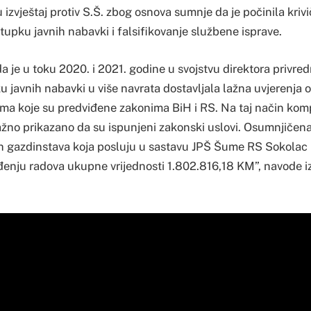
izvještaj protiv S.Š. zbog osnova sumnje da je počinila krivi
upku javnih nabavki i falsifikovanje službene isprave.
da je u toku 2020. i 2021. godine u svojstvu direktora privre
 javnih nabavki u više navrata dostavljala lažna uvjerenja 
a koje su predviđene zakonima BiH i RS. Na taj način komp
ažno prikazano da su ispunjeni zakonski uslovi. Osumnjičena
 gazdinstava koja posluju u sastavu JPŠ Šume RS Sokolac i 
đenju radova ukupne vrijednosti 1.802.816,18 KM”, navode i