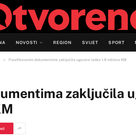
NA
NOVOSTI
REGION
SVIJET
SPORT
»
Flasifikovanim dokumentima zaključila ugovore teške 1,8 miliona KM
kumentima zaključila 
 KM
est