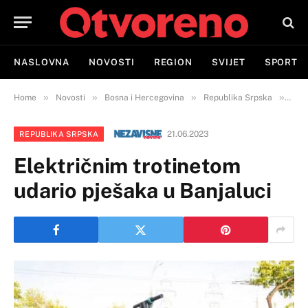
NASLOVNA
NOVOSTI
REGION
SVIJET
SPORT
»
»
»
»
Home
Novosti
Bosna i Hercegovina
Republika Srpska
Elek
21.06.2023
REPUBLIKA SRPSKA
Električnim trotinetom
udario pješaka u Banjaluci