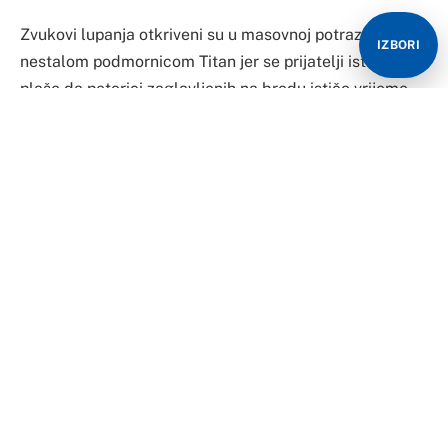
Zvukovi lupanja otkriveni su u masovnoj potrazi za
IZBORI
nestalom podmornicom Titan jer se prijatelji istraživača
plaše da petorici zaglavljenih na brodu ističe vrijeme –
dok sat otkucava kako bi pronašli podmornicu prije
nego što sutra ostane bez vazduha.
Titan je izgubio komunikaciju s turoperatorima u
nedjelju dok je bio oko 435 milja južno od Sent Džons
Njufaundlanda tokom putovanja prema krhotini
Titanika kraj obale Kanade.
Na brodu je petero ljudi, uključujući britanskog
milijardera avanturistu Hamiša Hardinga, a u utorak je
američka obalska straža procijenila da je podmornici
ostalo nešto više od 40 sati vazduha.