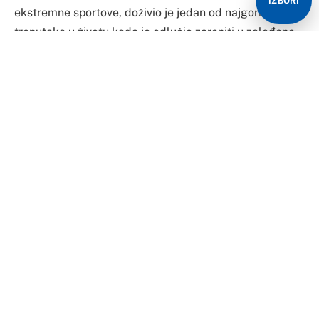
IZBORI
U tom trenutku sve je obuzela panika, a nekoliko
asistenata čak je pokušalo vlastitim tijelima i udarcima
probiti led.
Nakon nekoliko sekundi čistog očaja, Boris postaje
dovoljno smiren da potraži sigurnosno uže i uspio se
izvući iz zaleđenog jezera.
Oravec inače igra hokej, a bavi se i Crossfitom kao i Ice
Crossom.