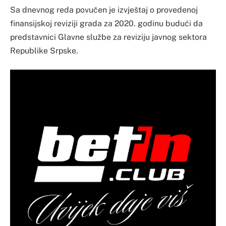
Sa dnevnog reda povučen je izvještaj o provedenoj
finansijskoj reviziji grada za 2020. godinu budući da
predstavnici Glavne službe za reviziju javnog sektora
Republike Srpske.