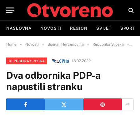
NASLOVNA
NOVOSTI
REGION
SVIJET
SPORT
»
»
»
»
Home
Novosti
Bosna i Hercegovina
Republika Srpska
Dva 
16.02.2022
REPUBLIKA SRPSKA
Dva odbornika PDP-a
napustili stranku