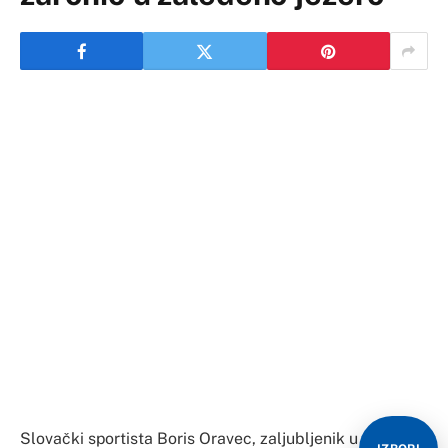
Slovački sportista Boris Oravec, zaljubljenik u
ekstremne sportove, doživio je jedan od najgorih
trenutaka u životu kada je odlučio zaroniti u zaleđeno
jezero.
Nakon što je odlučio preplivati 20-ak metara ispod
leda, Oravec je nekoliko metara od izlaza postao
dezorijentisan i očajnički je tražio upute od svojih
pomoćnika kako da izađe van.