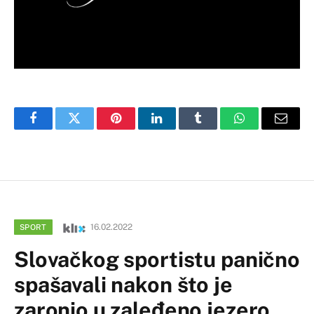
Facebook
Twitter
Pinterest
LinkedIn
Tumblr
WhatsApp
Email
16.02.2022
SPORT
Slovačkog sportistu panično
spašavali nakon što je
zaronio u zaleđeno jezero