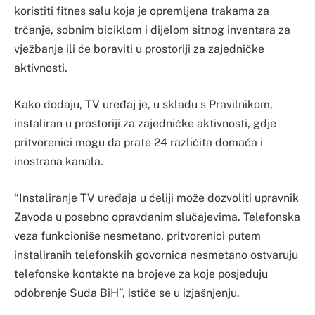
koristiti fitnes salu koja je opremljena trakama za
trčanje, sobnim biciklom i dijelom sitnog inventara za
vježbanje ili će boraviti u prostoriji za zajedničke
aktivnosti.
Kako dodaju, TV uređaj je, u skladu s Pravilnikom,
instaliran u prostoriji za zajedničke aktivnosti, gdje
pritvorenici mogu da prate 24 različita domaća i
inostrana kanala.
“Instaliranje TV uređaja u ćeliji može dozvoliti upravnik
Zavoda u posebno opravdanim slučajevima. Telefonska
veza funkcioniše nesmetano, pritvorenici putem
instaliranih telefonskih govornica nesmetano ostvaruju
telefonske kontakte na brojeve za koje posjeduju
odobrenje Suda BiH”, ističe se u izjašnjenju.