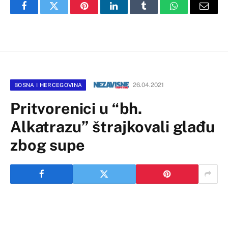
Facebook
Twitter
Pinterest
LinkedIn
Tumblr
WhatsApp
Email
26.04.2021
BOSNA I HERCEGOVINA
Pritvorenici u “bh.
Alkatrazu” štrajkovali glađu
zbog supe