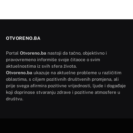
OTVORENO.BA
Portal
Otvoreno.ba
nastoji da tačno, objektivno i
pravovremeno informiše svoje čitaoce o svim
aktuelnostima iz svih sfera života.
Otvoreno.ba
ukazuje na aktuelne probleme u različitim
oblastima, s ciljem pozitivnih društvenih promjena, ali
prije svega afirmira pozitivne vrijednosti, ljude i događaje
koji doprinose stvaranju zdrave i pozitivne atmosfere u
društvu.