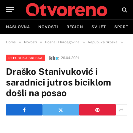
NASLOVNA
NOVOSTI
REGION
SVIJET
SPORT
»
»
»
»
Home
Novosti
Bosna i Hercegovina
Republika Srpska
Draš
26.04.2021
REPUBLIKA SRPSKA
Draško Stanivuković i
saradnici jutros biciklom
došli na posao