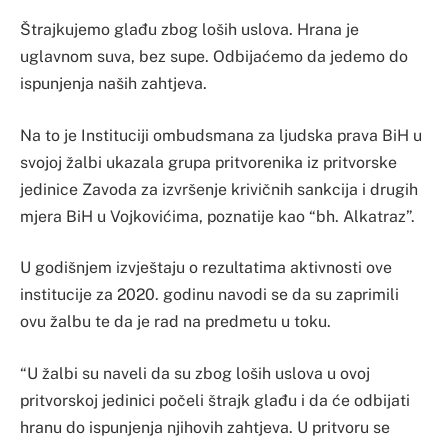
Štrajkujemo glađu zbog loših uslova. Hrana je
uglavnom suva, bez supe. Odbijaćemo da jedemo do
ispunjenja naših zahtjeva.
Na to je Instituciji ombudsmana za ljudska prava BiH u
svojoj žalbi ukazala grupa pritvorenika iz pritvorske
jedinice Zavoda za izvršenje krivičnih sankcija i drugih
mjera BiH u Vojkovićima, poznatije kao “bh. Alkatraz”.
U godišnjem izvještaju o rezultatima aktivnosti ove
institucije za 2020. godinu navodi se da su zaprimili
ovu žalbu te da je rad na predmetu u toku.
“U žalbi su naveli da su zbog loših uslova u ovoj
pritvorskoj jedinici počeli štrajk glađu i da će odbijati
hranu do ispunjenja njihovih zahtjeva. U pritvoru se