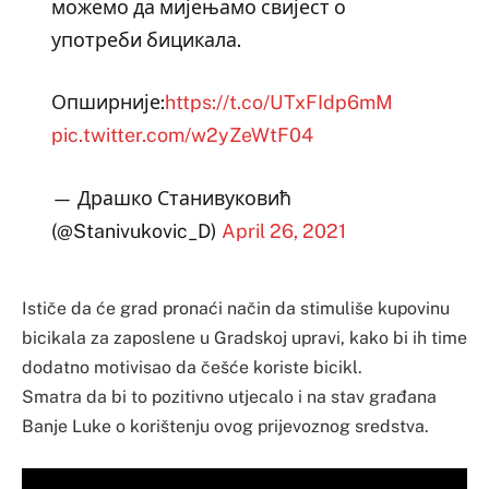
можемо да мијењамо свијест о
употреби бицикала.
Опширније:
https://t.co/UTxFIdp6mM
pic.twitter.com/w2yZeWtF04
— Драшко Станивуковић
(@Stanivukovic_D)
April 26, 2021
Ističe da će grad pronaći način da stimuliše kupovinu
bicikala za zaposlene u Gradskoj upravi, kako bi ih time
dodatno motivisao da češće koriste bicikl.
Smatra da bi to pozitivno utjecalo i na stav građana
Banje Luke o korištenju ovog prijevoznog sredstva.