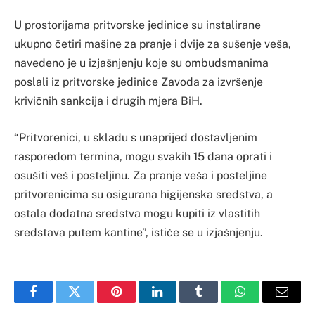
U prostorijama pritvorske jedinice su instalirane
ukupno četiri mašine za pranje i dvije za sušenje veša,
navedeno je u izjašnjenju koje su ombudsmanima
poslali iz pritvorske jedinice Zavoda za izvršenje
krivičnih sankcija i drugih mjera BiH.
“Pritvorenici, u skladu s unaprijed dostavljenim
rasporedom termina, mogu svakih 15 dana oprati i
osušiti veš i posteljinu. Za pranje veša i posteljine
pritvorenicima su osigurana higijenska sredstva, a
ostala dodatna sredstva mogu kupiti iz vlastitih
sredstava putem kantine”, ističe se u izjašnjenju.
Facebook
Twitter
Pinterest
LinkedIn
Tumblr
WhatsApp
Email