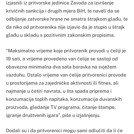
izjasnili iz pritvorske jedinice Zavoda za izvršenje
krivičnih sankcija i drugih mjera BiH, te naveli da se
odbijanje zatvorske hrane ne smatra štrajkom glađu, te
da niko od pritvorenika nije izjavio da je stupio u štrajk
glađu u skladu s pozitivnim zakonskim propisima.
“Maksimalno vrijeme koje pritvorenik provodi u ćeliji je
19 sati, a vrijeme provedeno van ćelije se sastoji od
obavezna minimalna dva sata boravka na svježem
vazduhu. Ostalo vrijeme van ćelije pritvorenici provode
u prostorijama za zajedničke aktivnosti ili fitnes, ali
najmanje u četiri navrata, u šta spada priprema i
konzumacija toplih napitaka, konzumacija duvanskih
proizvoda, gledanje TV programa, čitanje štampe,
igranje društvenih igara”, piše u izjašnjenju.
Dodali su i da pritvorenici mogu sami odlučiti da li će