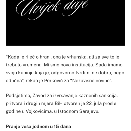
“Kada je riječ o hrani, ona je vrhunska, ali za sve to je
trebalo vremena. Mi smo nova institucija. Sada imamo
svoju kuhinju koja je, odgovorno tvrdim, ne dobra, nego
odlična”, rekao je Perković za “Nezavisne novine”.
Podsjetimo, Zavod za izvršavanje kaznenih sankcija,
pritvora i drugih mjera BiH otvoren je 22. jula prošle
godine u Vojkovićima, u Istočnom Sarajevu.
Pranje veša jednom u 15 dana