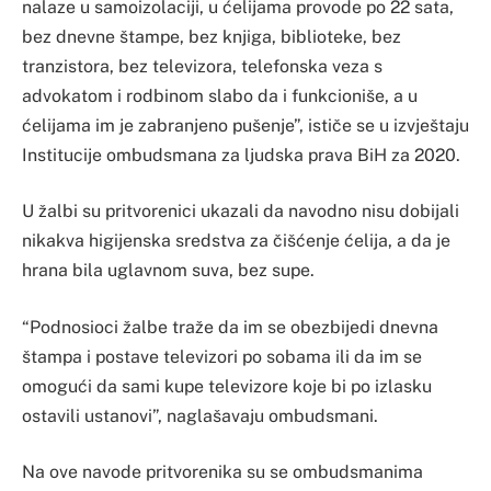
nalaze u samoizolaciji, u ćelijama provode po 22 sata,
bez dnevne štampe, bez knjiga, biblioteke, bez
tranzistora, bez televizora, telefonska veza s
advokatom i rodbinom slabo da i funkcioniše, a u
ćelijama im je zabranjeno pušenje”, ističe se u izvještaju
Institucije ombudsmana za ljudska prava BiH za 2020.
U žalbi su pritvorenici ukazali da navodno nisu dobijali
nikakva higijenska sredstva za čišćenje ćelija, a da je
hrana bila uglavnom suva, bez supe.
“Podnosioci žalbe traže da im se obezbijedi dnevna
štampa i postave televizori po sobama ili da im se
omogući da sami kupe televizore koje bi po izlasku
ostavili ustanovi”, naglašavaju ombudsmani.
Na ove navode pritvorenika su se ombudsmanima