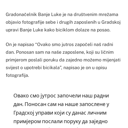
Gradonačelnik Banje Luke je na društvenim mrežama
objavio fotografije sebe i drugih zaposlenih u Gradskoj
upravi Banje Luke kako biciklom dolaze na posao.
On je napisao “Ovako smo jutros započeli naš radni
dan. Ponosan sam na naše zaposlene, koji su ličnim
primjerom poslali poruku da zajedno možemo mijenjati
svijest o upotrebi bicikala”, napisao je on u opisu
fotografija.
Овако смо јутрос започели наш радни
дан. Поносан сам на наше запослене у
Градској управи који су данас личним
примјером послали поруку да заједно