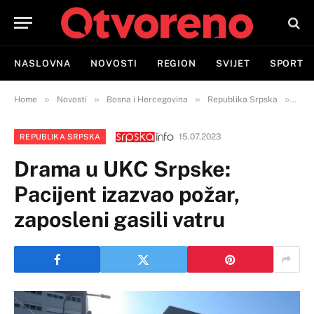
NASLOVNA
NOVOSTI
REGION
SVIJET
SPORT
»
»
»
»
Home
Novosti
Bosna i Hercegovina
Republika Srpska
Dram
15.07.2023
REPUBLIKA SRPSKA
Drama u UKC Srpske:
Pacijent izazvao požar,
zaposleni gasili vatru