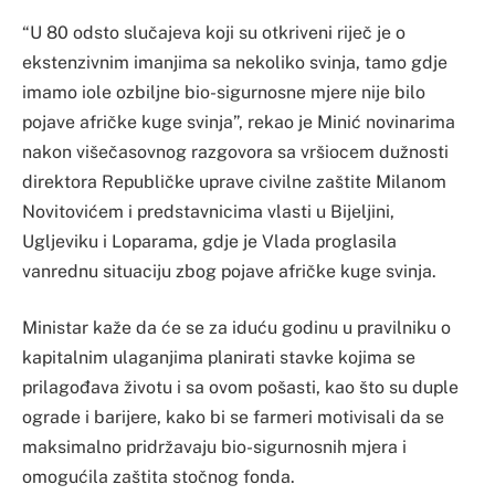
“U 80 odsto slučajeva koji su otkriveni riječ je o
ekstenzivnim imanjima sa nekoliko svinja, tamo gdje
imamo iole ozbiljne bio-sigurnosne mjere nije bilo
pojave afričke kuge svinja”, rekao je Minić novinarima
nakon višečasovnog razgovora sa vršiocem dužnosti
direktora Republičke uprave civilne zaštite Milanom
Novitovićem i predstavnicima vlasti u Bijeljini,
Ugljeviku i Loparama, gdje je Vlada proglasila
vanrednu situaciju zbog pojave afričke kuge svinja.
Ministar kaže da će se za iduću godinu u pravilniku o
kapitalnim ulaganjima planirati stavke kojima se
prilagođava životu i sa ovom pošasti, kao što su duple
ograde i barijere, kako bi se farmeri motivisali da se
maksimalno pridržavaju bio-sigurnosnih mjera i
omogućila zaštita stočnog fonda.