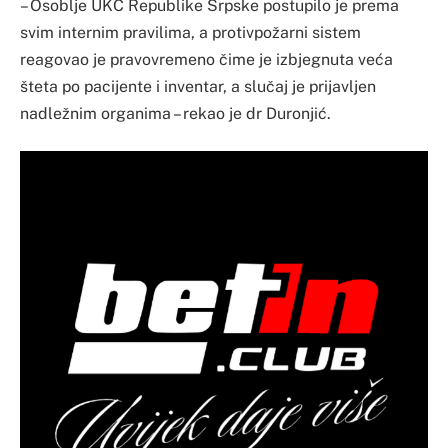
– Osoblje UKC Republike Srpske postupilo je prema
svim internim pravilima, a protivpožarni sistem
reagovao je pravovremeno čime je izbjegnuta veća
šteta po pacijente i inventar, a slučaj je prijavljen
nadležnim organima – rekao je dr Duronjić.