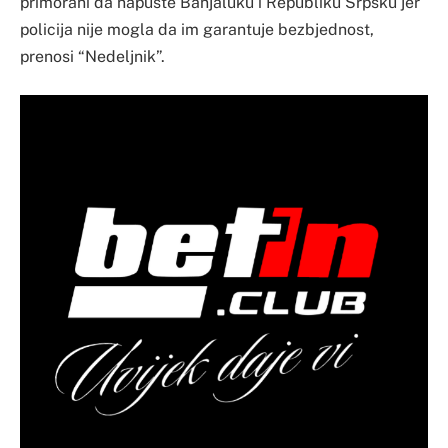
primorani da napuste Banjaluku i Republiku Srpsku jer
policija nije mogla da im garantuje bezbjednost,
prenosi “Nedeljnik”.