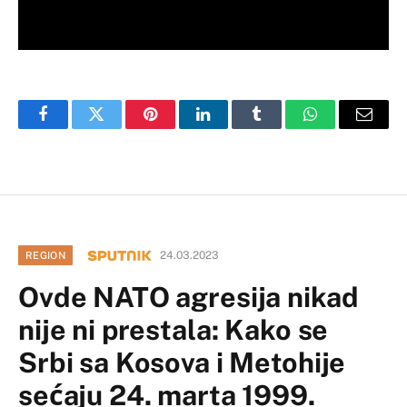
Facebook
Twitter
Pinterest
LinkedIn
Tumblr
WhatsApp
Email
24.03.2023
REGION
Ovde NATO agresija nikad
nije ni prestala: Kako se
Srbi sa Kosova i Metohije
sećaju 24. marta 1999.