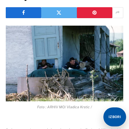
Foto : ARHIV MO/ Vladica Krstic /
IZBORI