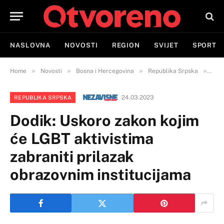
NASLOVNA
NOVOSTI
REGION
SVIJET
SPORT
»
»
»
»
Home
Novosti
Bosna i Hercegovina
Republika Srpska
Dodi
24.03.2023
REPUBLIKA SRPSKA
Dodik: Uskoro zakon kojim
će LGBT aktivistima
zabraniti prilazak
obrazovnim institucijama