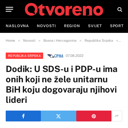
NASLOVNA
NOVOSTI
REGION
SVIJET
SPORT
»
»
»
»
Home
Novosti
Bosna i Hercegovina
Republika Srpska
Dodi
07.08.2022
REPUBLIKA SRPSKA
Dodik: U SDS-u i PDP-u ima
onih koji ne žele unitarnu
BiH koju dogovaraju njihovi
lideri