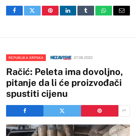
Facebook
Twitter
Pinterest
LinkedIn
Tumblr
WhatsApp
Email
07.08.2022
REPUBLIKA SRPSKA
Račić: Peleta ima dovoljno,
pitanje da li će proizvođači
spustiti cijenu