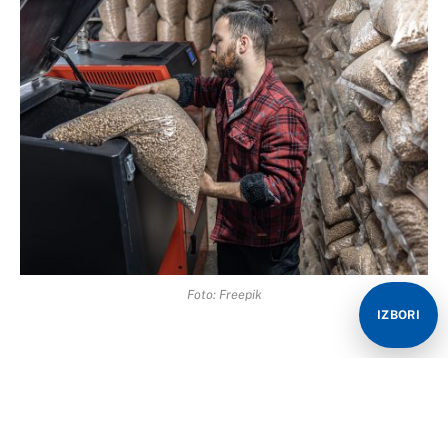
Foto: Freepik
IZBORI
Za naše stanovništvo ima dovoljno peleta, samo je
pitanje da li će proizvođači spustiti cijenu, izjavio je
predsjednik Područne privredne komore Banjaluka