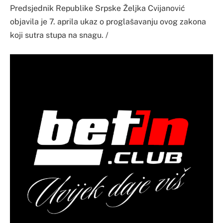
Predsjednik Republike Srpske Željka Cvijanović
objavila je 7. aprila ukaz o proglašavanju ovog zakona
koji sutra stupa na snagu. /