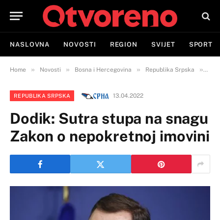
NASLOVNA
NOVOSTI
REGION
SVIJET
SPORT
»
»
»
»
Home
Novosti
Bosna i Hercegovina
Republika Srpska
Dodi
13.04.2022
REPUBLIKA SRPSKA
Dodik: Sutra stupa na snagu
Zakon o nepokretnoj imovini