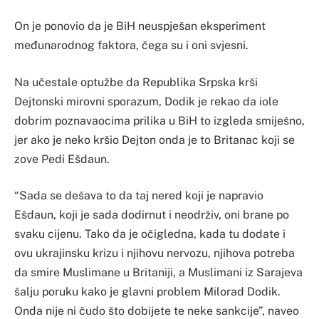
On je ponovio da je BiH neuspješan eksperiment
međunarodnog faktora, čega su i oni svjesni.
Na učestale optužbe da Republika Srpska krši
Dejtonski mirovni sporazum, Dodik je rekao da iole
dobrim poznavaocima prilika u BiH to izgleda smiješno,
jer ako je neko kršio Dejton onda je to Britanac koji se
zove Pedi Ešdaun.
“Sada se dešava to da taj nered koji je napravio
Ešdaun, koji je sada dodirnut i neodrživ, oni brane po
svaku cijenu. Tako da je očigledna, kada tu dodate i
ovu ukrajinsku krizu i njihovu nervozu, njihova potreba
da smire Muslimane u Britaniji, a Muslimani iz Sarajeva
šalju poruku kako je glavni problem Milorad Dodik.
Onda nije ni čudo što dobijete te neke sankcije”, naveo