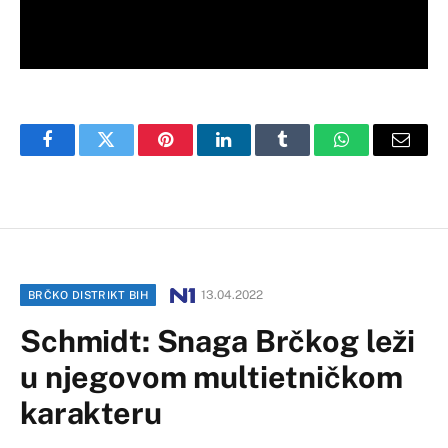
Facebook
Twitter
Pinterest
LinkedIn
Tumblr
WhatsApp
Email
13.04.2022
BRČKO DISTRIKT BIH
Schmidt: Snaga Brčkog leži
u njegovom multietničkom
karakteru