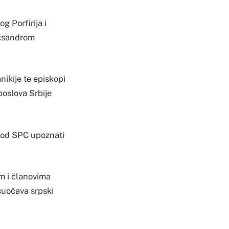
g Porfirija i
eksandrom
nikije te episkopi
 poslova Srbije
inod SPC upoznati
em i članovima
 suočava srpski