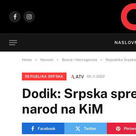
Facebook
Instagram
NASLOV
»
»
»
Home
Novosti
Bosna i Hercegovina
Republika Srpska
REPUBLIKA SRPSKA
05.11.2022
Dodik: Srpska sp
narod na KiM
Facebook
Twitter
Pinter