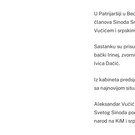
U Patrijaršiji u B
članova Sinoda S
Vučićem i srpski
Sastanku su prisus
bački Irinej, zvorn
Ivica Dačić.
Iz kabineta predsj
sa najnovijom situ
Aleksandar Vučić 
Svetog Sinoda podi
narod na KiM i sr