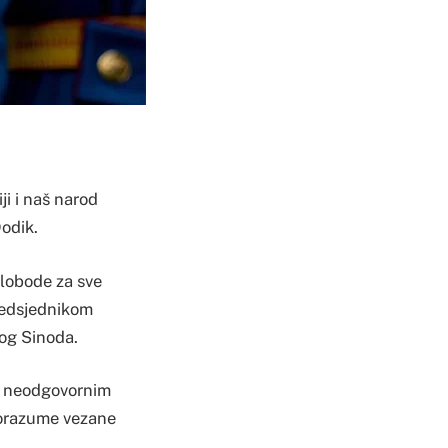
ji i naš narod
Dodik.
slobode za sve
redsjednikom
tog Sinoda.
na neodgovornim
porazume vezane