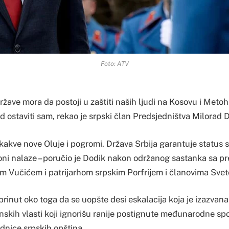
Foto: ATV
države mora da postoji u zaštiti naših ljudi na Kosovu i Metohi
 ostaviti sam, rekao je srpski član Predsjedništva Milorad 
ikakve nove Oluje i pogromi. Država Srbija garantuje status 
oni nalaze – poručio je Dodik nakon održanog sastanka sa p
m Vučićem i patrijarhom srpskim Porfrijem i članovima Sve
abrinut oko toga da se uopšte desi eskalacija koja je izazva
nskih vlasti koji ignorišu ranije postignute međunarodne s
dnice srpskih opština.