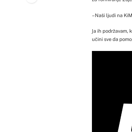
– Naši ljudi na Ki
Јa ih podržavam, k
učini sve da pomo