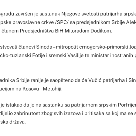
eogradu završen je sastanak Njegove svetosti patrijarha srpsko
rpske pravoslavne crkve /SPC/ sa predsjednikom Srbije Al
m članom Predsjedništva BiH Miloradom Dodikom.
tvovali članovi Sinoda – mitropolit crnogorsko-primorski Joa
ičko-tuzlanski Fotije i sremski Vasilije te ministar inostranih
ednika Srbije ranije je saopšteno da će Vučić patrijarha i S
acijom na Kosovu i Metohiji.
je istakao da je na sastanku sa patrijarhom srpskim Porfrij
jelio zabrinutost zbog svih izazova i pritisaka sa kojima se
pska država.