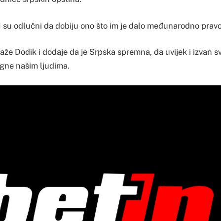
M su odlučni da dobiju ono što im je dalo međunarodno pravo 
aže Dodik i dodaje da je Srpska spremna, da uvijek i izvan s
gne našim ljudima.