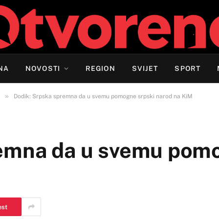
NA
NOVOSTI
REGION
SVIJET
SPORT
»
Dodik: Srpska spremna da u svemu pomogne srpski narod na KiM
remna da u svemu pomo
est