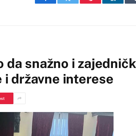
Facebook
Twitter
Pinterest
LinkedIn
 da snažno i zajednič
 i državne interese
est