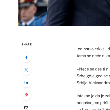
SHARE
Јedinstvo crkve i 
tamo se neće nikad
– Neće se desiti n
Srbe gdje god se 
Srbije Aleksandro
Istakao je da je z
ponašanjem prišti
za formiranje Zaje