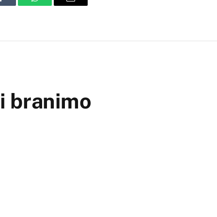
Tumblr
WhatsApp
Email
ki branimo