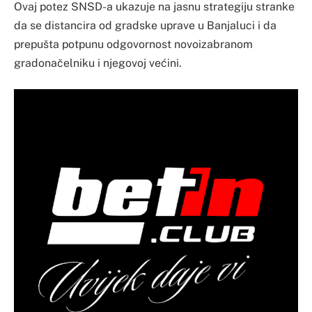
Ovaj potez SNSD-a ukazuje na jasnu strategiju stranke
da se distancira od gradske uprave u Banjaluci i da
prepušta potpunu odgovornost novoizabranom
gradonačelniku i njegovoj većini.