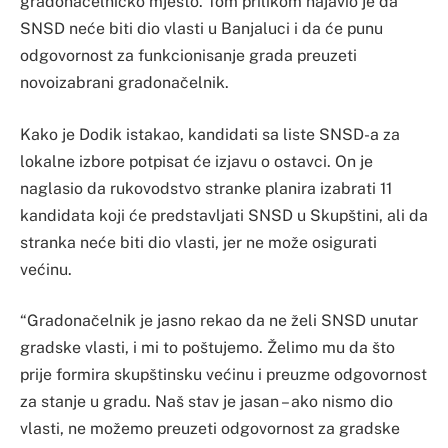
gradonačelničko mjesto. Tom prilikom najavio je da
SNSD neće biti dio vlasti u Banjaluci i da će punu
odgovornost za funkcionisanje grada preuzeti
novoizabrani gradonačelnik.
Kako je Dodik istakao, kandidati sa liste SNSD-a za
lokalne izbore potpisat će izjavu o ostavci. On je
naglasio da rukovodstvo stranke planira izabrati 11
kandidata koji će predstavljati SNSD u Skupštini, ali da
stranka neće biti dio vlasti, jer ne može osigurati
većinu.
“Gradonačelnik je jasno rekao da ne želi SNSD unutar
gradske vlasti, i mi to poštujemo. Želimo mu da što
prije formira skupštinsku većinu i preuzme odgovornost
za stanje u gradu. Naš stav je jasan – ako nismo dio
vlasti, ne možemo preuzeti odgovornost za gradske