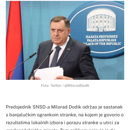
Foto: Twitter / @MiloradDodik
Predsjednik SNSD-a Milorad Dodik održao je sastanak
s banjalučkim ogrankom stranke, na kojem je govorio o
rezultatima lokalnih izbora i porazu stranke u utrci za