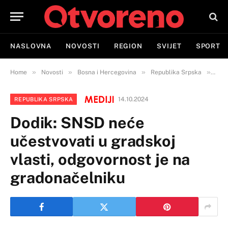
NASLOVNA
NOVOSTI
REGION
SVIJET
SPORT
»
»
»
»
Home
Novosti
Bosna i Hercegovina
Republika Srpska
Dodi
14.10.2024
REPUBLIKA SRPSKA
Dodik: SNSD neće
učestvovati u gradskoj
vlasti, odgovornost je na
gradonačelniku