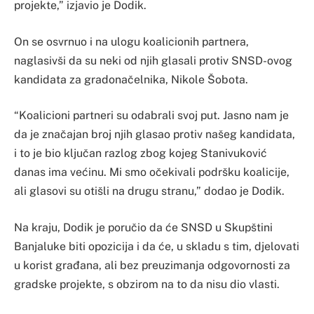
projekte,” izjavio je Dodik.
On se osvrnuo i na ulogu koalicionih partnera,
naglasivši da su neki od njih glasali protiv SNSD-ovog
kandidata za gradonačelnika, Nikole Šobota.
“Koalicioni partneri su odabrali svoj put. Jasno nam je
da je značajan broj njih glasao protiv našeg kandidata,
i to je bio ključan razlog zbog kojeg Stanivuković
danas ima većinu. Mi smo očekivali podršku koalicije,
ali glasovi su otišli na drugu stranu,” dodao je Dodik.
Na kraju, Dodik je poručio da će SNSD u Skupštini
Banjaluke biti opozicija i da će, u skladu s tim, djelovati
u korist građana, ali bez preuzimanja odgovornosti za
gradske projekte, s obzirom na to da nisu dio vlasti.