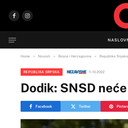
Facebook
Instagram
NASLOV
»
»
»
Home
Novosti
Bosna i Hercegovina
Republika Srpska
REPUBLIKA SRPSKA
11.10.2022
Dodik: SNSD neće p
Facebook
Twitter
Pinter