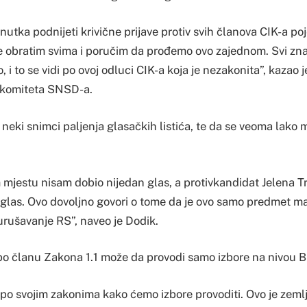
utka podnijeti krivične prijave protiv svih članova CIK-a p
e obratim svima i poručim da prođemo ovo zajednom. Svi zna
o, i to se vidi po ovoj odluci CIK-a koja je nezakonita”, kazao
 komiteta SNSD-a.
neki snimci paljenja glasačkih listića, te da se veoma lako mo
mjestu nisam dobio nijedan glas, a protivkandidat Jelena Tr
 glas. Ovo dovoljno govori o tome da je ovo samo predmet ma
urušavanje RS”, naveo je Dodik.
 po članu Zakona 1.1 može da provodi samo izbore na nivou B
po svojim zakonima kako ćemo izbore provoditi. Ovo je zemlja