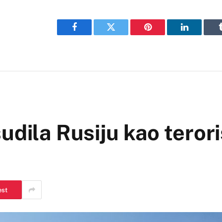
Facebook
Twitter
Pinterest
LinkedIn
udila Rusiju kao teror
est