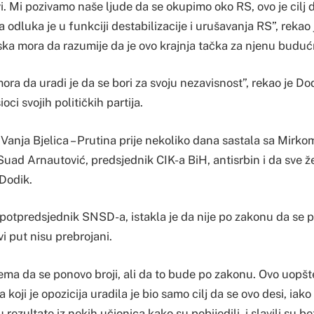
. Mi pozivamo naše ljude da se okupimo oko RS, ovo je cilj 
 odluka je u funkciji destabilizacije i urušavanja RS”, rekao
ka mora da razumije da je ovo krajnja tačka za njenu buduć
ora da uradi je da se bori za svoju nezavisnost”, rekao je Do
oci svojih političkih partija.
 Vanja Bjelica – Prutina prije nekoliko dana sastala sa Mirk
 Suad Arnautović, predsjednik CIK-a BiH, antisrbin i da sve že
 Dodik.
 potpredsjednik SNSD-a, istakla je da nije po zakonu da se 
rvi put nisu prebrojani.
ma da se ponovo broji, ali da to bude po zakonu. Ovo uopšt
 koji je opozicija uradila je bio samo cilj da se ovo desi, ia
rezultate iz nekih učionica kako su pobijedili, i slavili su be