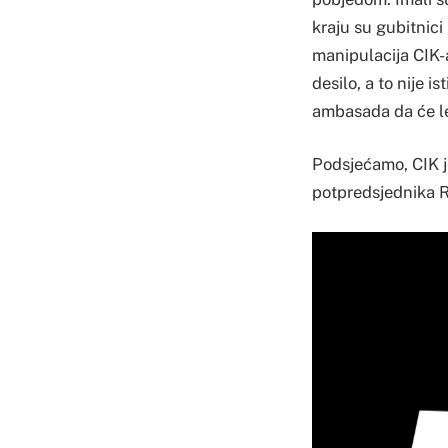
kraju su gubitnici 
manipulacija CIK-
desilo, a to nije i
ambasada da će let
Podsjećamo, CIK je
potpredsjednika 