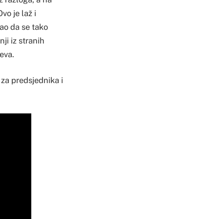
vo je laž i
ao da se tako
nji iz stranih
ćeva.
 za predsjednika i