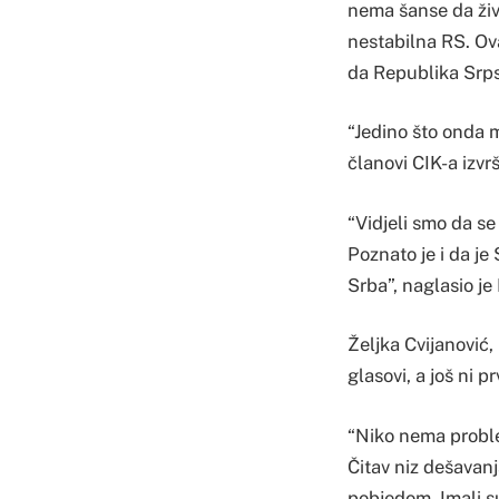
nema šanse da živi
nestabilna RS. Ova
da Republika Srps
“Jedino što onda m
članovi CIK-a izvrši
“Vidjeli smo da se
Poznato je i da je
Srba”, naglasio je
Željka Cvijanović,
glasovi, a još ni p
“Niko nema proble
Čitav niz dešavanja
pobjedom. Imali su 