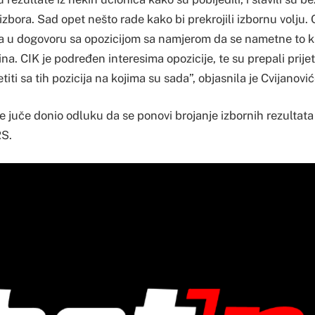
izbora. Sad opet nešto rade kako bi prekrojili izbornu volju. O
a u dogovoru sa opozicijom sa namjerom da se nametne to k
stina. CIK je podređen interesima opozicije, te su prepali prijet
iti sa tih pozicija na kojima su sada”, objasnila je Cvijanovi
 juče donio odluku da se ponovi brojanje izbornih rezultata
RS.