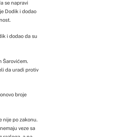
da se napravi
 je Dodik i dodao
nost.
dik i dodao da su
om Šarovićem.
li da uradi protiv
ponovo broje
e nije po zakonu.
ko nemaju veze sa
z razloga, a na