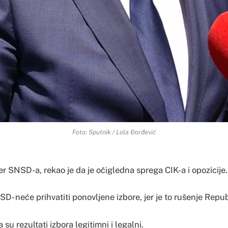
Foto: Sputnik / Lola Đorđević
er SNSD-a, rekao je da je očigledna sprega CIK-a i opozicije.
D- neće prihvatiti ponovljene izbore, jer je to rušenje Repu
 su rezultati izbora legitimni i legalni.