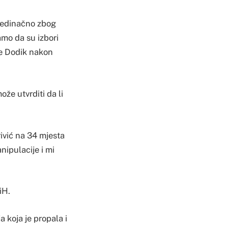
ojedinačno zbog
mo da su izbori
 je Dodik nakon
že utvrditi da li
ivić na 34 mjesta
nipulacije i mi
iH.
 koja je propala i