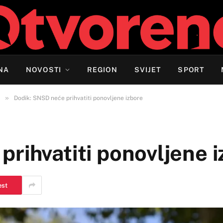
NA
NOVOSTI
REGION
SVIJET
SPORT
»
Dodik: SNSD neće prihvatiti ponovljene izbore
rihvatiti ponovljene 
est